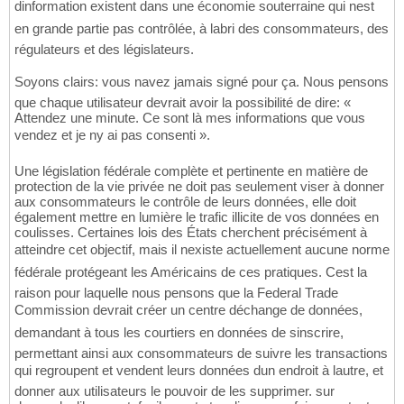
dinformation existent dans une économie souterraine qui nest
en grande partie pas contrôlée, à labri des consommateurs, des
régulateurs et des législateurs.
Soyons clairs: vous navez jamais signé pour ça. Nous pensons
que chaque utilisateur devrait avoir la possibilité de dire: «
Attendez une minute. Ce sont là mes informations que vous
vendez et je ny ai pas consenti ».
Une législation fédérale complète et pertinente en matière de
protection de la vie privée ne doit pas seulement viser à donner
aux consommateurs le contrôle de leurs données, elle doit
également mettre en lumière le trafic illicite de vos données en
coulisses. Certaines lois des États cherchent précisément à
atteindre cet objectif, mais il nexiste actuellement aucune norme
fédérale protégeant les Américains de ces pratiques. Cest la
raison pour laquelle nous pensons que la Federal Trade
Commission devrait créer un centre déchange de données,
demandant à tous les courtiers en données de sinscrire,
permettant ainsi aux consommateurs de suivre les transactions
qui regroupent et vendent leurs données dun endroit à lautre, et
donner aux utilisateurs le pouvoir de les supprimer. sur