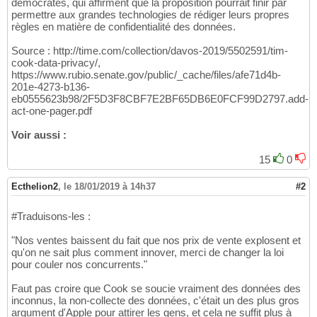
démocrates, qui affirment que la proposition pourrait finir par
permettre aux grandes technologies de rédiger leurs propres
règles en matière de confidentialité des données.
Source : http://time.com/collection/davos-2019/5502591/tim-
cook-data-privacy/,
https://www.rubio.senate.gov/public/_cache/files/afe71d4b-
201e-4273-b136-
eb0555623b98/2F5D3F8CBF7E2BF65DB6E0FCF99D2797.add-
act-one-pager.pdf
Voir aussi :
15
0
Ecthelion2
,
le 18/01/2019 à 14h37
#2
#Traduisons-les :
"Nos ventes baissent du fait que nos prix de vente explosent et
qu'on ne sait plus comment innover, merci de changer la loi
pour couler nos concurrents."
Faut pas croire que Cook se soucie vraiment des données des
inconnus, la non-collecte des données, c'était un des plus gros
argument d'Apple pour attirer les gens, et cela ne suffit plus à