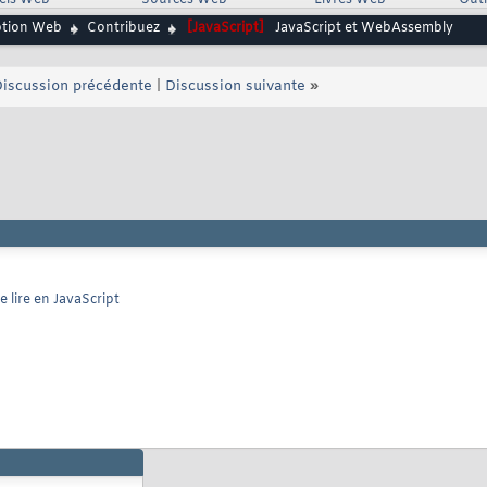
iels Web
Sources Web
Livres Web
Outi
ption Web
Contribuez
[JavaScript]
JavaScript et WebAssembly
iscussion précédente
|
Discussion suivante
»
 lire en JavaScript