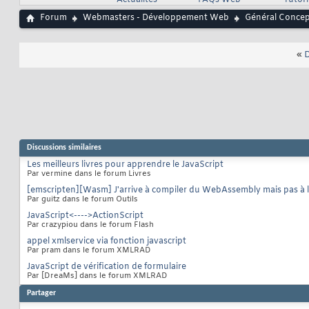
Actualités
FAQs Web
Tutor
Forum
Webmasters - Développement Web
Général Conce
«
D
Discussions similaires
Les meilleurs livres pour apprendre le JavaScript
Par vermine dans le forum Livres
[emscripten][Wasm] J'arrive à compiler du WebAssembly mais pas à le
Par guitz dans le forum Outils
JavaScript<---->ActionScript
Par crazypiou dans le forum Flash
appel xmlservice via fonction javascript
Par pram dans le forum XMLRAD
JavaScript de vérification de formulaire
Par [DreaMs] dans le forum XMLRAD
Partager