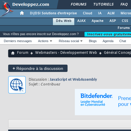
FORUMS
TUTORIELS
FAQ
DI/DSI Solutions d'entreprise
Cloud
IA
ALM
Micros
Dév. Web
AJAX
Apache
ASP
CSS
Forums
Vous n'êtes pas encore inscrit sur Developpez.com ?
Inscrivez-vous gratuitem
Derniers messages
Actions
Réseau social
Blogs
Agenda
Chat
Forum
Webmasters - Développement Web
Général Conce
+
Répondre à la discussion
Discussion :
JavaScript et WebAssembly
Sujet :
Contribuez