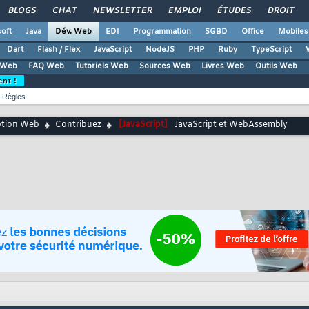
BLOGS
CHAT
NEWSLETTER
EMPLOI
ÉTUDES
DROIT
oft
Java
Dév. Web
EDI
Programmation
SGBD
Office
Mobiles
Dart
Flash / Flex
JavaScript
NodeJS
PHP
Ruby
TypeScript
 Web
FAQ Web
Tutoriels Web
Sources Web
Livres Web
Outils Web
ent !
Règles
ption Web
Contribuez
[JavaScript]
JavaScript et WebAssembly