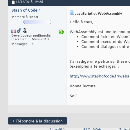
15/12/2018,
19h36
Stash of Code
JavaScript et WebAssembly
Membre à l'essai
Hello à tous,
WebAssembly est une technologi
Développeur multimédia
Comment écire en Wasm 
Inscrit en
Mars 2018
Comment exécuter du Wa
Messages
4
Comment dialoguer entre 
J'ai rédigé une petite synthèse
(exemples à télécharger) :
http://www.stashofcode.fr/weba
Bonne lecture.
SoC
+
Répondre à la discussion