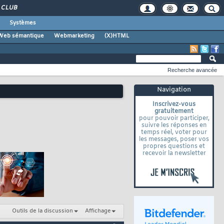
CLUB
Systèmes
Web sémantique
Webmarketing
(X)HTML
Recherche avancée
Navigation
Inscrivez-vous
gratuitement
pour pouvoir participer,
suivre les réponses en
temps réel, voter pour
les messages, poser vos
propres questions et
recevoir la newsletter
Outils de la discussion
Affichage