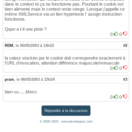
dans le context et ça ne fonctionne pas. Pourtant le cookie est
bien alimenté mais le context reste vierge. Lorsque j'appelle ce
même XMLService via un lien hypertexte l' assign instruction
fonctionne.
Qqun a t-il une piste ?
0
0
RDM
,
le 06/05/2003 à 14h22
#2
la valeur stockée par le cookie doit correspondre exactement à
l'URL d'invocation, attention différence majuscule/minuscule
0
0
pram
,
le 06/05/2003 à 15h24
#3
bien vu .....Merci
0
0
Répondre à la discussion
© 2000-2026 - www.developpez.com