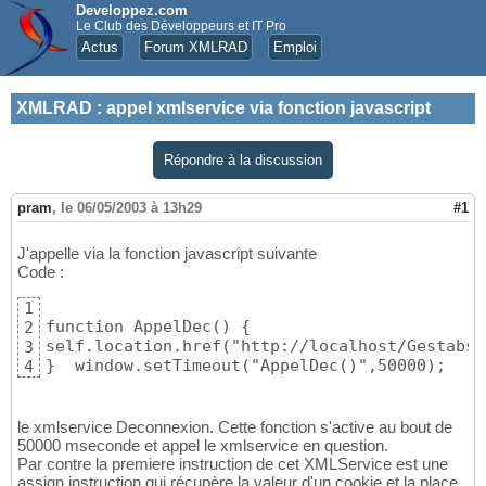
Developpez.com
Le Club des Développeurs et IT Pro
Actus
Forum XMLRAD
Emploi
XMLRAD
:
appel xmlservice via fonction javascript
Répondre à la discussion
pram
,
le 06/05/2003 à 13h29
#1
J'appelle via la fonction javascript suivante
Code :
1
function AppelDec() {

2
self.location.href("http://localhost/GestabsB
3
}  window.setTimeout("AppelDec()",50000);
4
le xmlservice Deconnexion. Cette fonction s'active au bout de
50000 mseconde et appel le xmlservice en question.
Par contre la premiere instruction de cet XMLService est une
assign instruction qui récupère la valeur d'un cookie et la place