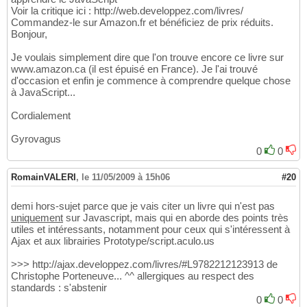
Voir la critique ici : http://web.developpez.com/livres/
Commandez-le sur Amazon.fr et bénéficiez de prix réduits.
Bonjour,
Je voulais simplement dire que l'on trouve encore ce livre sur
www.amazon.ca (il est épuisé en France). Je l'ai trouvé
d'occasion et enfin je commence à comprendre quelque chose
à JavaScript...
Cordialement
Gyrovagus
0
0
RomainVALERI
,
le 11/05/2009 à 15h06
#20
demi hors-sujet parce que je vais citer un livre qui n'est pas
uniquement
sur Javascript, mais qui en aborde des points très
utiles et intéressants, notamment pour ceux qui s'intéressent à
Ajax et aux librairies Prototype/script.aculo.us
>>> http://ajax.developpez.com/livres/#L9782212123913 de
Christophe Porteneuve... ^^ allergiques au respect des
standards : s'abstenir
0
0