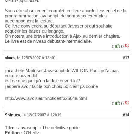
Micro Application
.
Sans être absolument complet, ce livre aborde l'essentiel de la
programmmation javascript, de nombreux exemples
accompagnent la lecture.
Ce livre conviendra au débutant Javascript qui souhaite
acquérir les bases du langage.
On notera une brève introduction à Ajax au dernier chapitre.
Le livre est de niveau débutant-intermédiaire.
0
0
akara
,
le 12/07/2007 à 12h01
#13
j'ai acheté Maîtriser Javascript de WILTON Paul, je l'ai pas
encore ouvert lol
est ce que quelqu'un la deje ouvert lol?
j'espère avoir fait le bon choix 50 c'est pa donné
http://www.lavoisier.fr/notice/fr325048.html
0
0
Shinuza
,
le 12/07/2007 à 12h19
#14
Titre :
Javascript : The definitive guide
Edition :
O'Reilly