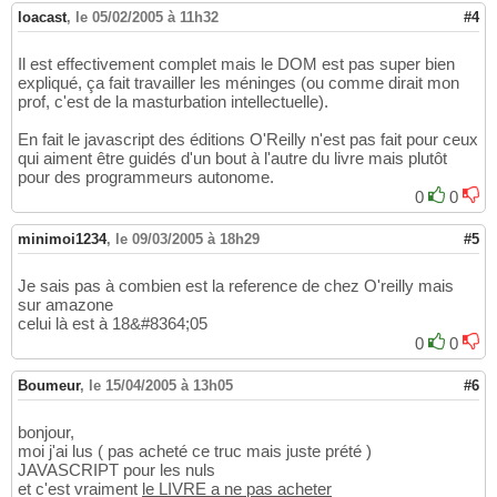
loacast
,
le 05/02/2005 à 11h32
#4
Il est effectivement complet mais le DOM est pas super bien
expliqué, ça fait travailler les méninges (ou comme dirait mon
prof, c'est de la masturbation intellectuelle).
En fait le javascript des éditions O'Reilly n'est pas fait pour ceux
qui aiment être guidés d'un bout à l'autre du livre mais plutôt
pour des programmeurs autonome.
0
0
minimoi1234
,
le 09/03/2005 à 18h29
#5
Je sais pas à combien est la reference de chez O'reilly mais
sur amazone
celui là est à 18&#8364;05
0
0
Boumeur
,
le 15/04/2005 à 13h05
#6
bonjour,
moi j'ai lus ( pas acheté ce truc mais juste prété )
JAVASCRIPT pour les nuls
et c'est vraiment
le LIVRE a ne pas acheter