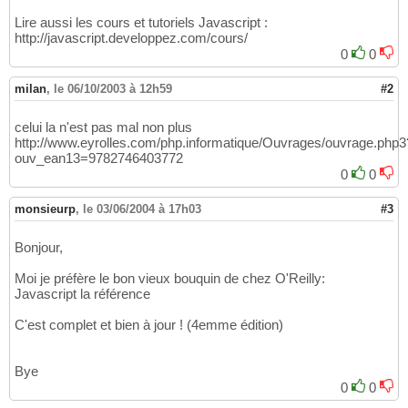
Lire aussi les cours et tutoriels Javascript :
http://javascript.developpez.com/cours/
0
0
milan
,
le 06/10/2003 à 12h59
#2
celui la n'est pas mal non plus
http://www.eyrolles.com/php.informatique/Ouvrages/ouvrage.php3
ouv_ean13=9782746403772
0
0
monsieurp
,
le 03/06/2004 à 17h03
#3
Bonjour,
Moi je préfère le bon vieux bouquin de chez O'Reilly:
Javascript la référence
C'est complet et bien à jour ! (4emme édition)
Bye
0
0