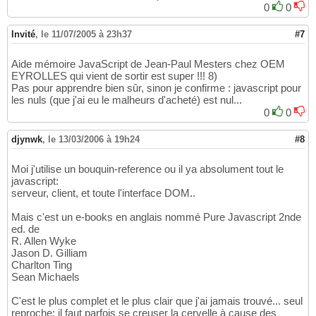
0
0
Invité
,
le 11/07/2005 à 23h37
#7
Aide mémoire JavaScript de Jean-Paul Mesters chez OEM
EYROLLES qui vient de sortir est super !!! 8)
Pas pour apprendre bien sûr, sinon je confirme : javascript pour
les nuls (que j'ai eu le malheurs d'acheté) est nul...
0
0
djynwk
,
le 13/03/2006 à 19h24
#8
Moi j'utilise un bouquin-reference ou il ya absolument tout le
javascript:
serveur, client, et toute l'interface DOM..
Mais c'est un e-books en anglais nommé Pure Javascript 2nde
ed. de
R. Allen Wyke
Jason D. Gilliam
Charlton Ting
Sean Michaels
C'est le plus complet et le plus clair que j'ai jamais trouvé... seul
reproche; il faut parfois se creuser la cervelle à cause des