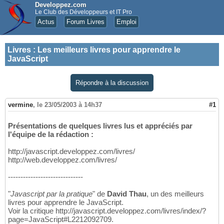
Developpez.com
Le Club des Développeurs et IT Pro
Actus
Forum Livres
Emploi
Livres
:
Les meilleurs livres pour apprendre le
JavaScript
Répondre à la discussion
vermine
,
le 23/05/2003 à 14h37
#1
Présentations de quelques livres lus et appréciés par
l'équipe de la rédaction :
http://javascript.developpez.com/livres/
http://web.developpez.com/livres/
------------------------------
"
Javascript par la pratique
" de
David Thau
, un des meilleurs
livres pour apprendre le JavaScript.
Voir la critique http://javascript.developpez.com/livres/index/?
page=JavaScript#L2212092709.