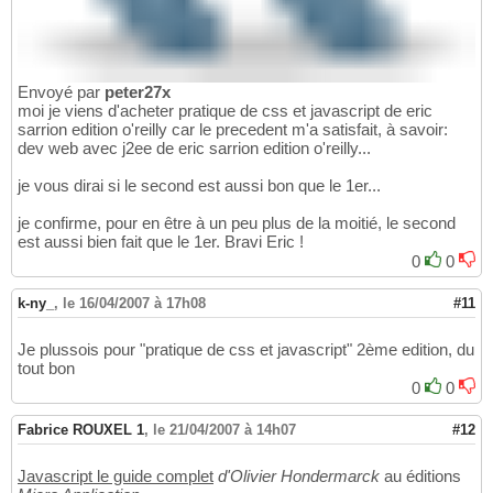
Envoyé par
peter27x
moi je viens d'acheter pratique de css et javascript de eric
sarrion edition o'reilly car le precedent m'a satisfait, à savoir:
dev web avec j2ee de eric sarrion edition o'reilly...
je vous dirai si le second est aussi bon que le 1er...
je confirme, pour en être à un peu plus de la moitié, le second
est aussi bien fait que le 1er. Bravi Eric !
0
0
k-ny_
,
le 16/04/2007 à 17h08
#11
Je plussois pour "pratique de css et javascript" 2ème edition, du
tout bon
0
0
Fabrice ROUXEL 1
,
le 21/04/2007 à 14h07
#12
Javascript le guide complet
d'Olivier Hondermarck
au éditions