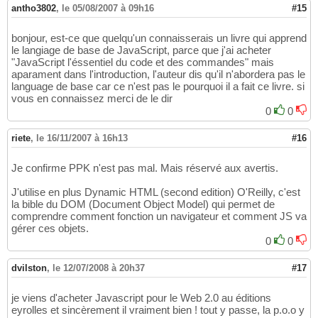
antho3802
,
le 05/08/2007 à 09h16
#15
bonjour, est-ce que quelqu'un connaisserais un livre qui apprend
le langiage de base de JavaScript, parce que j'ai acheter
"JavaScript l'éssentiel du code et des commandes" mais
aparament dans l'introduction, l'auteur dis qu'il n'abordera pas le
language de base car ce n'est pas le pourquoi il a fait ce livre. si
vous en connaissez merci de le dir
0
0
riete
,
le 16/11/2007 à 16h13
#16
Je confirme PPK n'est pas mal. Mais réservé aux avertis.
J'utilise en plus Dynamic HTML (second edition) O'Reilly, c'est
la bible du DOM (Document Object Model) qui permet de
comprendre comment fonction un navigateur et comment JS va
gérer ces objets.
0
0
dvilston
,
le 12/07/2008 à 20h37
#17
je viens d'acheter Javascript pour le Web 2.0 au éditions
eyrolles et sincèrement il vraiment bien ! tout y passe, la p.o.o y