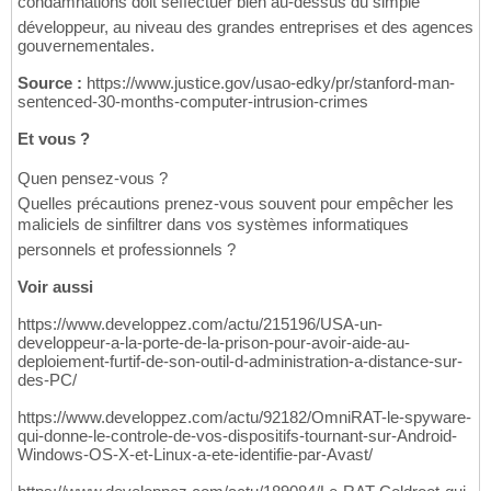
condamnations doit seffectuer bien au-dessus du simple
développeur, au niveau des grandes entreprises et des agences
gouvernementales.
Source :
https://www.justice.gov/usao-edky/pr/stanford-man-
sentenced-30-months-computer-intrusion-crimes
Et vous ?
Quen pensez-vous ?
Quelles précautions prenez-vous souvent pour empêcher les
maliciels de sinfiltrer dans vos systèmes informatiques
personnels et professionnels ?
Voir aussi
https://www.developpez.com/actu/215196/USA-un-
developpeur-a-la-porte-de-la-prison-pour-avoir-aide-au-
deploiement-furtif-de-son-outil-d-administration-a-distance-sur-
des-PC/
https://www.developpez.com/actu/92182/OmniRAT-le-spyware-
qui-donne-le-controle-de-vos-dispositifs-tournant-sur-Android-
Windows-OS-X-et-Linux-a-ete-identifie-par-Avast/