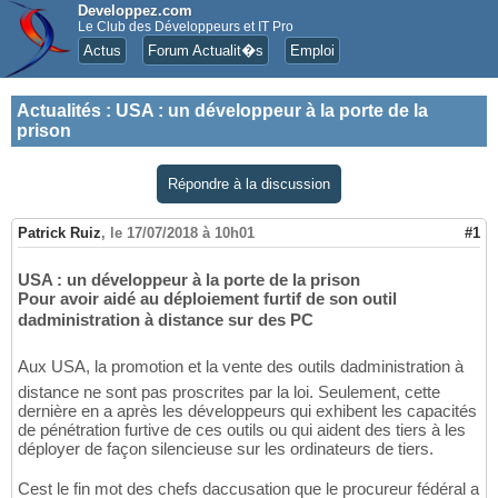
Developpez.com
Le Club des Développeurs et IT Pro
Actus
Forum Actualit�s
Emploi
Actualités
:
USA : un développeur à la porte de la
prison
Répondre à la discussion
Patrick Ruiz
,
le 17/07/2018 à 10h01
#1
USA : un développeur à la porte de la prison
Pour avoir aidé au déploiement furtif de son outil
dadministration à distance sur des PC
Aux USA, la promotion et la vente des outils dadministration à
distance ne sont pas proscrites par la loi. Seulement, cette
dernière en a après les développeurs qui exhibent les capacités
de pénétration furtive de ces outils ou qui aident des tiers à les
déployer de façon silencieuse sur les ordinateurs de tiers.
Cest le fin mot des chefs daccusation que le procureur fédéral a