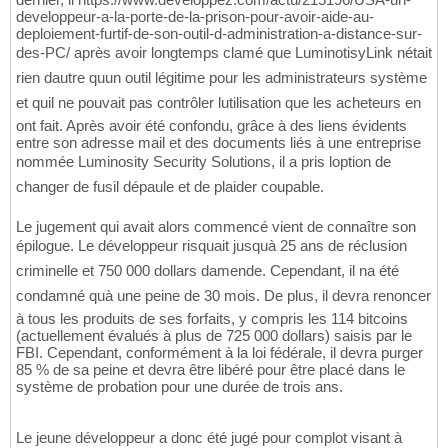
developpeur-a-la-porte-de-la-prison-pour-avoir-aide-au-
deploiement-furtif-de-son-outil-d-administration-a-distance-sur-
des-PC/ après avoir longtemps clamé que LuminotisyLink nétait
rien dautre quun outil légitime pour les administrateurs système
et quil ne pouvait pas contrôler lutilisation que les acheteurs en
ont fait. Après avoir été confondu, grâce à des liens évidents
entre son adresse mail et des documents liés à une entreprise
nommée Luminosity Security Solutions, il a pris loption de
changer de fusil dépaule et de plaider coupable.
Le jugement qui avait alors commencé vient de connaître son
épilogue. Le développeur risquait jusquà 25 ans de réclusion
criminelle et 750 000 dollars damende. Cependant, il na été
condamné quà une peine de 30 mois. De plus, il devra renoncer
à tous les produits de ses forfaits, y compris les 114 bitcoins
(actuellement évalués à plus de 725 000 dollars) saisis par le
FBI. Cependant, conformément à la loi fédérale, il devra purger
85 % de sa peine et devra être libéré pour être placé dans le
système de probation pour une durée de trois ans.
Le jeune développeur a donc été jugé pour complot visant à