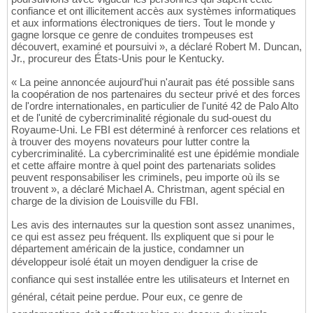
confiance et ont illicitement accès aux systèmes informatiques
et aux informations électroniques de tiers. Tout le monde y
gagne lorsque ce genre de conduites trompeuses est
découvert, examiné et poursuivi », a déclaré Robert M. Duncan,
Jr., procureur des États-Unis pour le Kentucky.
« La peine annoncée aujourd'hui n'aurait pas été possible sans
la coopération de nos partenaires du secteur privé et des forces
de l'ordre internationales, en particulier de l'unité 42 de Palo Alto
et de l'unité de cybercriminalité régionale du sud-ouest du
Royaume-Uni. Le FBI est déterminé à renforcer ces relations et
à trouver des moyens novateurs pour lutter contre la
cybercriminalité. La cybercriminalité est une épidémie mondiale
et cette affaire montre à quel point des partenariats solides
peuvent responsabiliser les criminels, peu importe où ils se
trouvent », a déclaré Michael A. Christman, agent spécial en
charge de la division de Louisville du FBI.
Les avis des internautes sur la question sont assez unanimes,
ce qui est assez peu fréquent. Ils expliquent que si pour le
département américain de la justice, condamner un
développeur isolé était un moyen dendiguer la crise de
confiance qui sest installée entre les utilisateurs et Internet en
général, cétait peine perdue. Pour eux, ce genre de