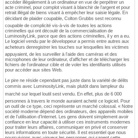
accéder illégalement à un ordinateur en vue de perpétrer un
acte criminel, pour complot visant à blanchir de l'argent et pour
retrait illégal de biens visant à empêcher leur saisie légale. En
décidant de plaider coupable, Colton Grubbs sest reconnu
coupable de complicité vis-à-vis de toutes les actions
criminelles qui ont découlé de la commercialisation de
LuminosityLink, parce que des actions criminelles, il y en a eu.
Le logiciel vendu par le développeur a permis entre autres aux
acheteurs denregistrer les touches sur lesquelles les victimes
appuyaient, de les surveiller à l'aide des caméras et des
microphones de leur ordinateur, d'afficher et de télécharger les
fichiers de l'ordinateur cible et de voler les identifiants utilisés
pour accéder aux sites Web.
Le pire ne réside cependant pas juste dans la variété de délits
commis avec LuminosityLink, mais plutôt dans lampleur du
marché sur lequel loutil sest vendu. En effet, plus de 6 000
personnes à travers le monde auraient acheté ce logiciel. Pour
un outil de ce type, ceci représente un marché colossal. « Notre
société moderne dépend des ordinateurs, des appareils mobiles
et de l'utilisation d'Internet. Les gens doivent simplement avoir
confiance en leur capacité à utiliser ces instruments modernes
pour traiter leurs affaires, communiquer en privé et conserver
leurs informations en toute sécurité. Il est essentiel que nous
poursuivions avec vigueur les personnes qui sapent cette