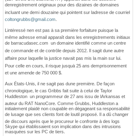
denregistrement originaux pour des dizaines de domaines
incluant une demi douzaine qui pointent sur ladresse de courriel
coltongrubbs@gmail.com
.
Lintéressé nen est pas à sa première forfaiture puisque la
même adresse email apparaît dans les enregistrements initiaux
de barracudasec.com  un domaine identifié comme un centre
de commande et de contrôle depuis 2012. Il sagit dune autre
affaire pour laquelle la justice navait pas mis la main sur lui.
Pour celle en cours, il risque jusquà 25 ans demprisonnement
et une amende de 750 000 $.
Aux États-Unis, il ne sagit pas dune première. De façon
chronologique, le cas Gribbs fait suite à celui de Taylor
Huddleston  un programmeur de 27 ans issu de lArkansas et
auteur du RAT NanoCore. Comme Grubbs, Huddleston a
initialement plaidé non coupable en dégageant sa responsabilité
de lusage que ses clients font de loutil proposé. Il a dû changer
de discours après que le procureur le confronte à des logs
Skype qui établissaient son implication dans des intrusions
masquées sur les PC de tiers.