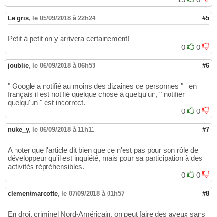
Le gris
,
le 05/09/2018 à 22h24
#5
Petit à petit on y arrivera certainement!
0
0
joublie
,
le 06/09/2018 à 06h53
#6
" Google a notifié au moins des dizaines de personnes " : en
français il est notifié quelque chose à quelqu'un, " notifier
quelqu'un " est incorrect.
0
0
nuke_y
,
le 06/09/2018 à 11h11
#7
A noter que l'article dit bien que ce n'est pas pour son rôle de
développeur qu'il est inquiété, mais pour sa participation à des
activités répréhensibles.
0
0
clementmarcotte
,
le 07/09/2018 à 01h57
#8
En droit criminel Nord-Américain, on peut faire des aveux sans