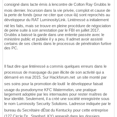
consigné dans lacte émis à lencontre de Colton Ray Grubbs le
mois dernier. Incursion dans la vie privée, complot et cause de
la perte de fonds (pour ne citer que ceux-là) sont reprochés au
développeur du RAT LuminosityLink. Lintéressé a initialement
nié les faits, mais se trouve en pleine procédure de négociation
de peine suite à son arrestation par le FBI en juillet 2017.
Grubbs a baissé la garde dans une entente passée avec le
ministère public et publiée il y a peu. Il admet avoir assisté
certains de ses clients dans le processus de pénétration furtive
des PC.
Il faut dire que lintéressé a commis quelques erreurs dans le
processus de masquage du pan illicite de son activité qui a
démarré en mai 2015. Sur Hackforum.net  un site monté par
ses soins pour la promotion de loutil  le développeur faisait
usage du pseudonyme KFC Watermelon, une pratique
largement adoptée par les internautes pour rester maîtres de
leur identité. Seulement, il a créé une société enregistrée sous
le nom Luminosity Security Solutions. Ladresse indiquée par le
bureau du Secrétaire dÉtat du Kentucky pour cette entreprise
(127 Circle Dr., Stanford, KY) apparaît dans les dossiers