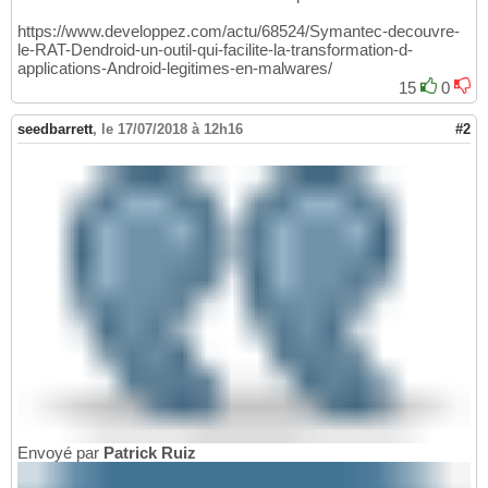
https://www.developpez.com/actu/68524/Symantec-decouvre-
le-RAT-Dendroid-un-outil-qui-facilite-la-transformation-d-
applications-Android-legitimes-en-malwares/
15
0
seedbarrett
,
le 17/07/2018 à 12h16
#2
Envoyé par
Patrick Ruiz