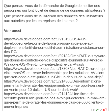
Que pensez-vous de la démarche de Google de notifier des
personnes qui font lobjet de demande de données utilisateurs ?
Que pensez-vous de la livraison des données des utilisateurs
aux autorités par les entreprises de lInternet ?
Voir aussi
https://www.developpez.com/actu/215196/USA-un-
developpeur-a-la-porte-de-la-prison-pour-avoir-aide-au-
deploiement-furtif-de-son-outil-d-administration-a-distance-sur-
des-PC/
https://www.developpez.com/actu/92182/OmniRAT-le-spyware-
qui-donne-le-controle-de-vos-dispositifs-tournant-sur-Android-
Windows-OS-X-et-Linux-a-ete-identifie-par-Avast/
https://www.developpez.com/actu/189084/Le-RAT-Coldroot-qui-
cible-macOS-est-reste-indetectable-par-les-solutions-AV-alors-
que-son-code-a-ete-publie-sur-GitHub-depuis-deux-ans-deja/
https://www.developpez.com/actu/214368/Des-informations-
permettant-de-pirater-les-equipements-d-un-aeroport-seraient-
en-vente-pour-10-dollars-US-sur-le-dark-web/
https://www.developpez.com/actu/214124/Une-firme-de-
securite-poursuivie-pour-ne-pas-avoir-pu-detecter-un-malware-
qui-a-permis-de-pirater-les-donnees-de-plus-de-650-clients-d-
une-entreprise/
15
0