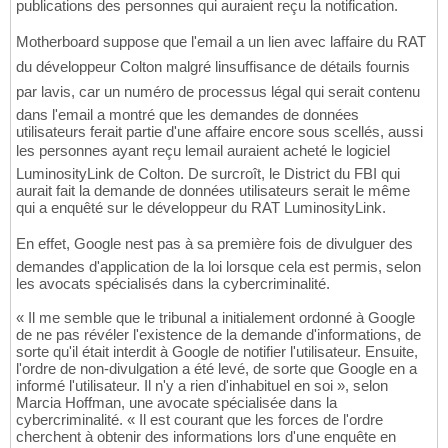
publications des personnes qui auraient reçu la notification.
Motherboard suppose que l'email a un lien avec laffaire du RAT
du développeur Colton malgré linsuffisance de détails fournis
par lavis, car un numéro de processus légal qui serait contenu
dans l'email a montré que les demandes de données
utilisateurs ferait partie d'une affaire encore sous scellés, aussi
les personnes ayant reçu lemail auraient acheté le logiciel
LuminosityLink de Colton. De surcroît, le District du FBI qui
aurait fait la demande de données utilisateurs serait le même
qui a enquêté sur le développeur du RAT LuminosityLink.
En effet, Google nest pas à sa première fois de divulguer des
demandes d'application de la loi lorsque cela est permis, selon
les avocats spécialisés dans la cybercriminalité.
« Il me semble que le tribunal a initialement ordonné à Google
de ne pas révéler l'existence de la demande d'informations, de
sorte qu'il était interdit à Google de notifier l'utilisateur. Ensuite,
l'ordre de non-divulgation a été levé, de sorte que Google en a
informé l'utilisateur. Il n'y a rien d'inhabituel en soi », selon
Marcia Hoffman, une avocate spécialisée dans la
cybercriminalité. « Il est courant que les forces de l'ordre
cherchent à obtenir des informations lors d'une enquête en