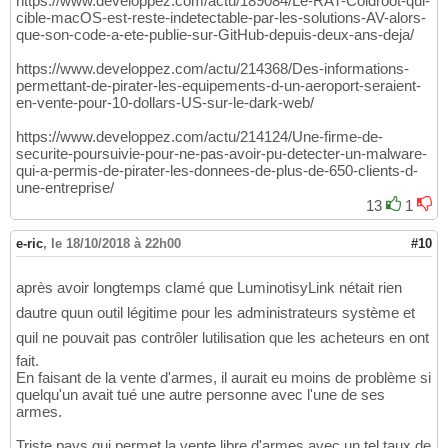
https://www.developpez.com/actu/189084/Le-RAT-Coldroot-qui-
cible-macOS-est-reste-indetectable-par-les-solutions-AV-alors-
que-son-code-a-ete-publie-sur-GitHub-depuis-deux-ans-deja/
https://www.developpez.com/actu/214368/Des-informations-
permettant-de-pirater-les-equipements-d-un-aeroport-seraient-
en-vente-pour-10-dollars-US-sur-le-dark-web/
https://www.developpez.com/actu/214124/Une-firme-de-
securite-poursuivie-pour-ne-pas-avoir-pu-detecter-un-malware-
qui-a-permis-de-pirater-les-donnees-de-plus-de-650-clients-d-
une-entreprise/
13
1
e-ric
,
le 18/10/2018 à 22h00
#10
après avoir longtemps clamé que LuminotisyLink nétait rien
dautre quun outil légitime pour les administrateurs système et
quil ne pouvait pas contrôler lutilisation que les acheteurs en ont
fait.
En faisant de la vente d'armes, il aurait eu moins de problème si
quelqu'un avait tué une autre personne avec l'une de ses
armes.
Triste pays qui permet la vente libre d'armes avec un tel taux de