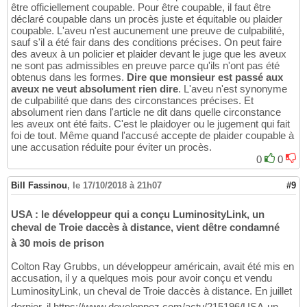
être officiellement coupable. Pour être coupable, il faut être
déclaré coupable dans un procès juste et équitable ou plaider
coupable. L'aveu n'est aucunement une preuve de culpabilité,
sauf s'il a été fair dans des conditions précises. On peut faire
des aveux à un policier et plaider devant le juge que les aveux
ne sont pas admissibles en preuve parce qu'ils n'ont pas été
obtenus dans les formes.
Dire que monsieur est passé aux
aveux ne veut absolument rien dire
. L'aveu n'est synonyme
de culpabilité que dans des circonstances précises. Et
absolument rien dans l'article ne dit dans quelle circonstance
les aveux ont été faits. C'est le plaidoyer ou le jugement qui fait
foi de tout. Même quand l'accusé accepte de plaider coupable à
une accusation réduite pour éviter un procès.
0
0
Bill Fassinou
,
le 17/10/2018 à 21h07
#9
USA : le développeur qui a conçu LuminosityLink, un
cheval de Troie daccès à distance, vient dêtre condamné
à 30 mois de prison
Colton Ray Grubbs, un développeur américain, avait été mis en
accusation, il y a quelques mois pour avoir conçu et vendu
LuminosityLink, un cheval de Troie daccès à distance. En juillet
dernier, il https://www.developpez.com/actu/215196/USA-un-