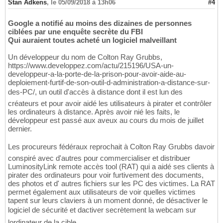
Stan Adkens
,
le 05/09/2018 à 13h06
#4
Google a notifié au moins des dizaines de personnes
ciblées par une enquête secrète du FBI
Qui auraient toutes acheté un logiciel malveillant
Un développeur du nom de Colton Ray Grubbs,
https://www.developpez.com/actu/215196/USA-un-
developpeur-a-la-porte-de-la-prison-pour-avoir-aide-au-
deploiement-furtif-de-son-outil-d-administration-a-distance-sur-
des-PC/, un outil d'accès à distance dont il est lun des
créateurs et pour avoir aidé les utilisateurs à pirater et contrôler
les ordinateurs à distance. Après avoir nié les faits, le
développeur est passé aux aveux au cours du mois de juillet
dernier.
Les procureurs fédéraux reprochait à Colton Ray Grubbs davoir
conspiré avec d'autres pour commercialiser et distribuer
LuminosityLink remote accès tool (RAT) qui a aidé ses clients à
pirater des ordinateurs pour voir furtivement des documents,
des photos et d' autres fichiers sur les PC des victimes. La RAT
permet également aux utilisateurs de voir quelles victimes
tapent sur leurs claviers à un moment donné, de désactiver le
logiciel de sécurité et dactiver secrètement la webcam sur
lordinateur de la cible.