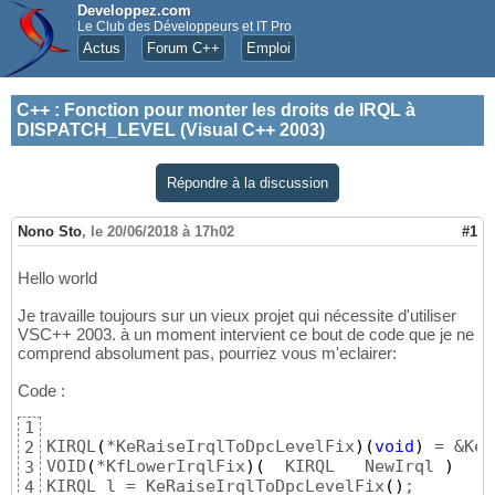
Developpez.com
Le Club des Développeurs et IT Pro
Actus
Forum C++
Emploi
C++
:
Fonction pour monter les droits de IRQL à
DISPATCH_LEVEL (Visual C++ 2003)
Répondre à la discussion
Nono Sto
,
le 20/06/2018 à 17h02
#1
Hello world
Je travaille toujours sur un vieux projet qui nécessite d'utiliser
VSC++ 2003. à un moment intervient ce bout de code que je ne
comprend absolument pas, pourriez vous m'eclairer:
Code :
1
KIRQL
(
*KeRaiseIrqlToDpcLevelFix
)
(
void
)
 = &KeR
2
VOID
(
*KfLowerIrqlFix
)
(
 	KIRQL  	NewIrql	
)
 	 = &KfLowerIrql;

3
KIRQL l = KeRaiseIrqlToDpcLevelFix
(
)
;
4