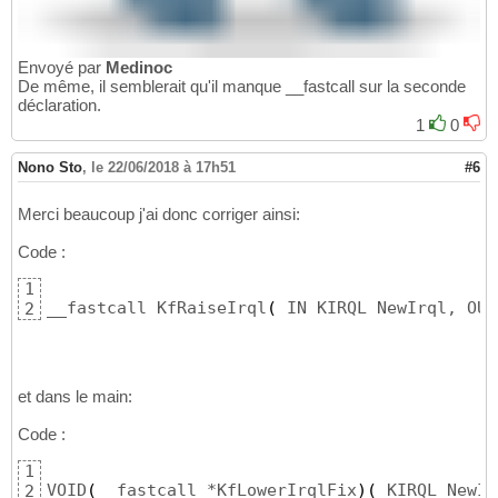
Envoyé par
Medinoc
De même, il semblerait qu'il manque __fastcall sur la seconde
déclaration.
1
0
Nono Sto
,
le 22/06/2018 à 17h51
#6
Merci beaucoup j'ai donc corriger ainsi:
Code :
1
__fastcall KfRaiseIrql
(
2
et dans le main:
Code :
1
VOID
(
__fastcall *KfLowerIrqlFix
)
(
2