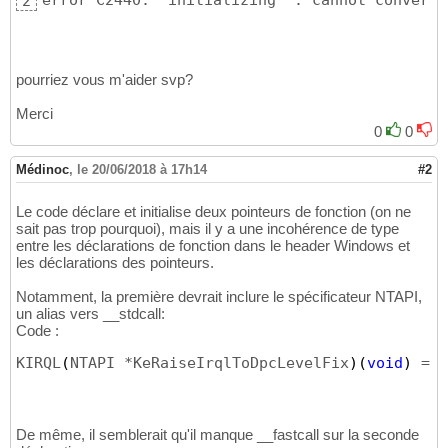
error C2440: 
'
initializing
'
 : cannot convert 
2
	IN KIRQL NewIrql,

19
	OUT PKIRQL OldIrql

20
)
;

21
22
// KeRaiseIrqlToDpcLevel:
23
pourriez vous m'aider svp?
// Raises IRQL to DISPATCH_LEVEL.  Like KeRa
24
//
25
Merci
// Differences from NT: None.
26
0
0
NTSYSAPI

27
EXPORTNUM
(
129
)
28
Médinoc
,
le 20/06/2018 à 17h14
#2
KIRQL

29
NTAPI

30
Le code déclare et initialise deux pointeurs de fonction (on ne
KeRaiseIrqlToDpcLevel
(
31
sait pas trop pourquoi), mais il y a une incohérence de type
	VOID

32
entre les déclarations de fonction dans le header Windows et
)
;

33
les déclarations des pointeurs.
34
// KeLowerIrql:
35
Notamment, la première devrait inclure le spécificateur NTAPI,
// Lowers IRQL.
36
un alias vers __stdcall:
#define KeLowerIrql KfLowerIrql
37
Code :
NTSYSAPI

38
KIRQL
(
NTAPI *KeRaiseIrqlToDpcLevelFix
)
(
void
)
 = &
EXPORTNUM
(
161
)
39
VOID

40
__fastcall

41
KfLowerIrql
(
42
De même, il semblerait qu'il manque __fastcall sur la seconde
	IN KIRQL NewIrql

43