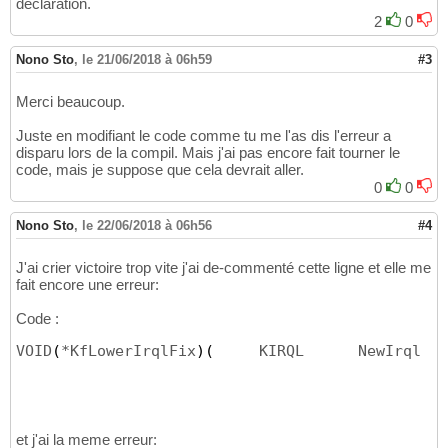
déclaration.
)
;
44
2
0
Nono Sto
,
le 21/06/2018 à 06h59
#3
Merci beaucoup.
Juste en modifiant le code comme tu me l'as dis l'erreur a
disparu lors de la compil. Mais j'ai pas encore fait tourner le
code, mais je suppose que cela devrait aller.
0
0
Nono Sto
,
le 22/06/2018 à 06h56
#4
J'ai crier victoire trop vite j'ai de-commenté cette ligne et elle me
fait encore une erreur:
Code :
VOID
(
*KfLowerIrqlFix
)
(
     KIRQL      NewIrql   
et j'ai la meme erreur: