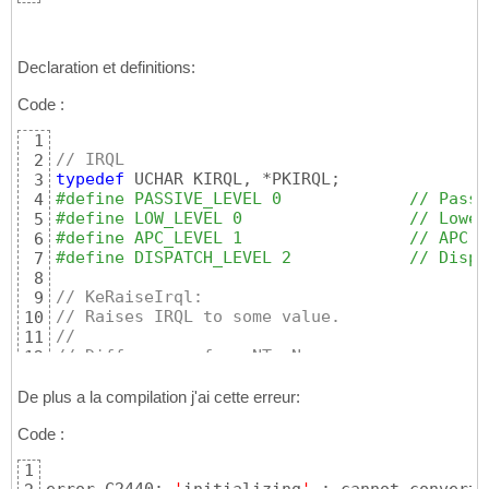
Declaration et definitions:
Code :
1
// IRQL
2
typedef
3
#define PASSIVE_LEVEL 0             // Passi
4
#define LOW_LEVEL 0                 // Lowes
5
#define APC_LEVEL 1                 // APC i
6
#define DISPATCH_LEVEL 2            // Dispa
7
8
// KeRaiseIrql:
9
// Raises IRQL to some value.
10
//
11
// Differences from NT: None.
12
#define KeRaiseIrql KfRaiseIrql
13
NTSYSAPI

14
De plus a la compilation j'ai cette erreur:
EXPORTNUM
(
190
)
15
Code :
VOID

16
__fastcall

17
1
KfRaiseIrql
(
18