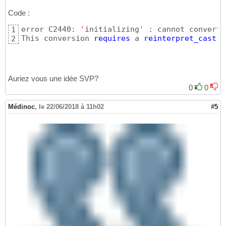
Code :
error C2440: 
'
initializing
'
 : cannot convert 
1
This conversion 
requires
 a 
reinterpret_cast
, 
2
Auriez vous une idée SVP?
0
0
Médinoc
,
le 22/06/2018 à 11h02
#5