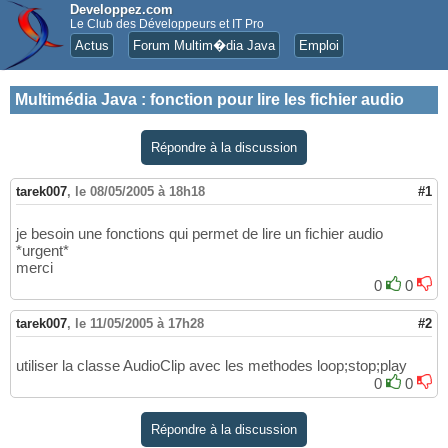
Developpez.com
Le Club des Développeurs et IT Pro
Actus
Forum Multim�dia Java
Emploi
Multimédia Java
:
fonction pour lire les fichier audio
Répondre à la discussion
tarek007
,
le 08/05/2005 à 18h18
#1
je besoin une fonctions qui permet de lire un fichier audio
*urgent*
merci
0
0
tarek007
,
le 11/05/2005 à 17h28
#2
utiliser la classe AudioClip avec les methodes loop;stop;play
0
0
Répondre à la discussion