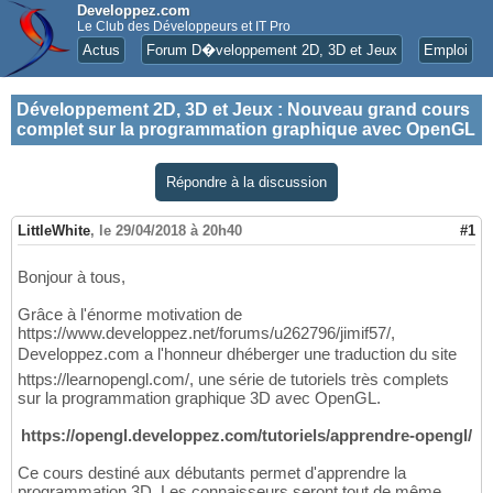
Developpez.com
Le Club des Développeurs et IT Pro
Actus
Forum D�veloppement 2D, 3D et Jeux
Emploi
Développement 2D, 3D et Jeux
:
Nouveau grand cours
complet sur la programmation graphique avec OpenGL
Répondre à la discussion
LittleWhite
,
le 29/04/2018 à 20h40
#1
Bonjour à tous,
Grâce à l'énorme motivation de
https://www.developpez.net/forums/u262796/jimif57/,
Developpez.com a l'honneur dhéberger une traduction du site
https://learnopengl.com/, une série de tutoriels très complets
sur la programmation graphique 3D avec OpenGL.
https://opengl.developpez.com/tutoriels/apprendre-opengl/
Ce cours destiné aux débutants permet d'apprendre la
programmation 3D. Les connaisseurs seront tout de même