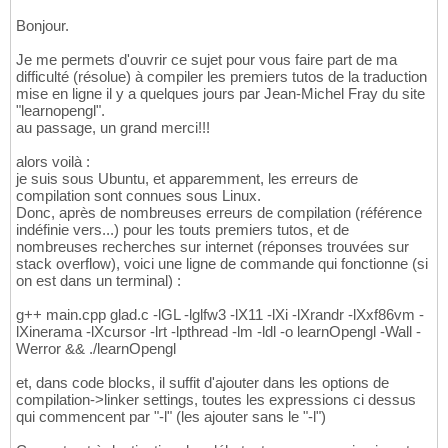
Bonjour.
Je me permets d'ouvrir ce sujet pour vous faire part de ma
difficulté (résolue) à compiler les premiers tutos de la traduction
mise en ligne il y a quelques jours par Jean-Michel Fray du site
"learnopengl".
au passage, un grand merci!!!
alors voilà :
je suis sous Ubuntu, et apparemment, les erreurs de
compilation sont connues sous Linux.
Donc, après de nombreuses erreurs de compilation (référence
indéfinie vers...) pour les touts premiers tutos, et de
nombreuses recherches sur internet (réponses trouvées sur
stack overflow), voici une ligne de commande qui fonctionne (si
on est dans un terminal) :
g++ main.cpp glad.c -lGL -lglfw3 -lX11 -lXi -lXrandr -lXxf86vm -
lXinerama -lXcursor -lrt -lpthread -lm -ldl -o learnOpengl -Wall -
Werror && ./learnOpengl
et, dans code blocks, il suffit d'ajouter dans les options de
compilation->linker settings, toutes les expressions ci dessus
qui commencent par "-l" (les ajouter sans le "-l")