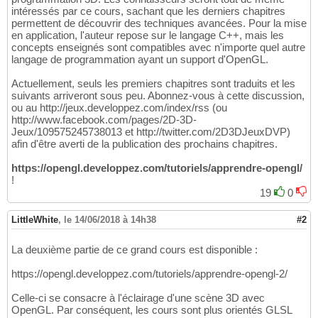
intéressés par ce cours, sachant que les derniers chapitres
permettent de découvrir des techniques avancées. Pour la mise
en application, l'auteur repose sur le langage C++, mais les
concepts enseignés sont compatibles avec n'importe quel autre
langage de programmation ayant un support d'OpenGL.
Actuellement, seuls les premiers chapitres sont traduits et les
suivants arriveront sous peu. Abonnez-vous à cette discussion,
ou au http://jeux.developpez.com/index/rss (ou
http://www.facebook.com/pages/2D-3D-
Jeux/109575245738013 et http://twitter.com/2D3DJeuxDVP)
afin d'être averti de la publication des prochains chapitres.
https://opengl.developpez.com/tutoriels/apprendre-opengl/
!
19
0
LittleWhite
,
le 14/06/2018 à 14h38
#2
La deuxième partie de ce grand cours est disponible :
https://opengl.developpez.com/tutoriels/apprendre-opengl-2/
Celle-ci se consacre à l'éclairage d'une scène 3D avec
OpenGL. Par conséquent, les cours sont plus orientés GLSL