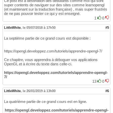
Ce post est à destination des débutants comme moi qui sont
super contents de naviguer sur des sites comme learnopengl
(et maintenant sur la traduction française) , mais super frustrés
de ne pas pouvoir tester ce qui y est enseigné.
1
0
LittleWhite
,
le 05/07/2018 à 17h50
#5
La septième partie de ce grand cours est disponible :
https://opengl.developpez.com/tutoriels/apprendre-opengl-7/
Ce chapitre, vous apprendra à déboguer vos applications
OpenGL et à écrire du texte dans celle-ci.
https://opengl.developpez.com/tutoriels/apprendre-opengl-
7/
13
0
LittleWhite
,
le 26/01/2019 à 13h00
#6
La quatrième partie de ce grand cours est en ligne.
https://opengl.developpez.com/tutoriels/apprendre-opengl-