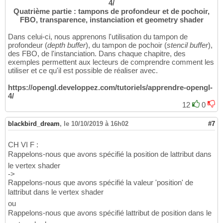
4/
Quatrième partie : tampons de profondeur et de pochoir,
FBO, transparence, instanciation et geometry shader
Dans celui-ci, nous apprenons l'utilisation du tampon de
profondeur (
depth buffer
), du tampon de pochoir (
stencil buffer
),
des FBO, de l'instanciation. Dans chaque chapitre, des
exemples permettent aux lecteurs de comprendre comment les
utiliser et ce qu'il est possible de réaliser avec.
https://opengl.developpez.com/tutoriels/apprendre-opengl-
4/
12
0
blackbird_dream
,
le 10/10/2019 à 16h02
#7
CH VI F :
Rappelons-nous que avons spécifié la position de lattribut dans
le vertex shader
->
Rappelons-nous que avons spécifié la valeur 'position' de
lattribut dans le vertex shader
ou
Rappelons-nous que avons spécifié lattribut de position dans le