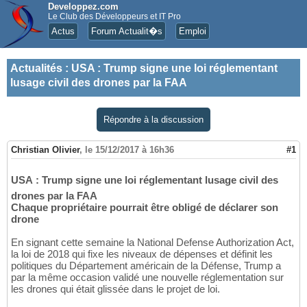
Developpez.com
Le Club des Développeurs et IT Pro
Actus
Forum Actualit�s
Emploi
Actualités
:
USA : Trump signe une loi réglementant
lusage civil des drones par la FAA
Répondre à la discussion
Christian Olivier
,
le 15/12/2017 à 16h36
#1
USA : Trump signe une loi réglementant lusage civil des
drones par la FAA
Chaque propriétaire pourrait être obligé de déclarer son
drone
En signant cette semaine la National Defense Authorization Act,
la loi de 2018 qui fixe les niveaux de dépenses et définit les
politiques du Département américain de la Défense, Trump a
par la même occasion validé une nouvelle réglementation sur
les drones qui était glissée dans le projet de loi.