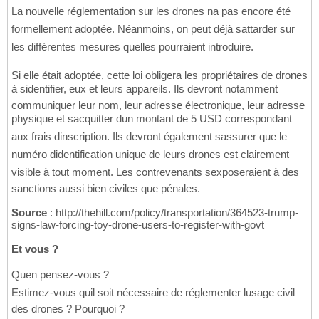
La nouvelle réglementation sur les drones na pas encore été
formellement adoptée. Néanmoins, on peut déjà sattarder sur
les différentes mesures quelles pourraient introduire.
Si elle était adoptée, cette loi obligera les propriétaires de drones
à sidentifier, eux et leurs appareils. Ils devront notamment
communiquer leur nom, leur adresse électronique, leur adresse
physique et sacquitter dun montant de 5 USD correspondant
aux frais dinscription. Ils devront également sassurer que le
numéro didentification unique de leurs drones est clairement
visible à tout moment. Les contrevenants sexposeraient à des
sanctions aussi bien civiles que pénales.
Source
: http://thehill.com/policy/transportation/364523-trump-
signs-law-forcing-toy-drone-users-to-register-with-govt
Et vous ?
Quen pensez-vous ?
Estimez-vous quil soit nécessaire de réglementer lusage civil
des drones ? Pourquoi ?