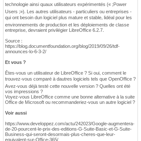
technologie ainsi quaux utilisateurs expérimentés (« ;Power
Users ;»). Les autres utilisateurs - particuliers ou entreprises -
qui ont besoin dun logiciel plus mature et stable, lidéal pour les
environnements de production et les déploiements de classe
entreprise, devraient privilégier LibreOffice 6.2.7.
Source :
https://blog.documentfoundation.org/blog/2019/09/26/tdf-
announces-lo-6-3-2/
Et vous ?
Êtes-vous un utilisateur de LibreOffice ? Si oui, comment le
trouvez-vous comparé à dautres logiciels tels que OpenOffice ?
Avez-vous déjà testé cette nouvelle version ? Quelles ont été
vos impressions ?
Voyez-vous LibreOffice comme une bonne alternative à la suite
Office de Microsoft ou recommanderiez-vous un autre logiciel ?
Voir aussi
https://www.developpez.com/actu/242023/Google-augmentera-
de-20-pourcent-le-prix-des-editions-G-Suite-Basic-et-G-Suite-
Business-qui-seront-desormais-plus-cheres-que-leur-
equivalent-sur-Office-365/