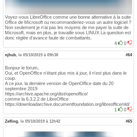
Voyez-vous LibreOffice comme une bonne alternative à la suite
Office de Microsoft ou recommanderiez-vous un autre logiciel ?
Non seulement je n'ai pas les moyens de me payer la suite de
Microsoft, mais en plus, je travaille sous LINUX La question est
donc réglée d'avance faute de combattants.
4
0
njhub
,
le 05/10/2019 à 09h38
#64
Bonjour le forum,
Oui, et OpenOffice n'étant plus mis à jour, il n'est plus dans le
coup.
A ce jour, la dernière version de OpenOffice date du 20
septembre 2019
https://archive.apache.org/dist/openoffice/
comme la 6.3.2.2 de LibreOffice
https://downloadarchive.documentfoundation.org/libreoffice/old/
1
0
Zefling
,
le 05/10/2019 à 12h42
#65