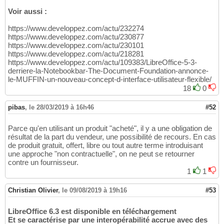
Voir aussi :
https://www.developpez.com/actu/232274
https://www.developpez.com/actu/230877
https://www.developpez.com/actu/230101
https://www.developpez.com/actu/218281
https://www.developpez.com/actu/109383/LibreOffice-5-3-
derriere-la-Notebookbar-The-Document-Foundation-annonce-
le-MUFFIN-un-nouveau-concept-d-interface-utilisateur-flexible/
18
0
pibas
,
le 28/03/2019 à 16h46
#52
Parce qu'en utilisant un produit "acheté", il y a une obligation de
résultat de la part du vendeur, une possibilité de recours. En cas
de produit gratuit, offert, libre ou tout autre terme introduisant
une approche "non contractuelle", on ne peut se retourner
contre un fournisseur.
1
1
Christian Olivier
,
le 09/08/2019 à 19h16
#53
LibreOffice 6.3 est disponible en téléchargement
Et se caractérise par une interopérabilité accrue avec des