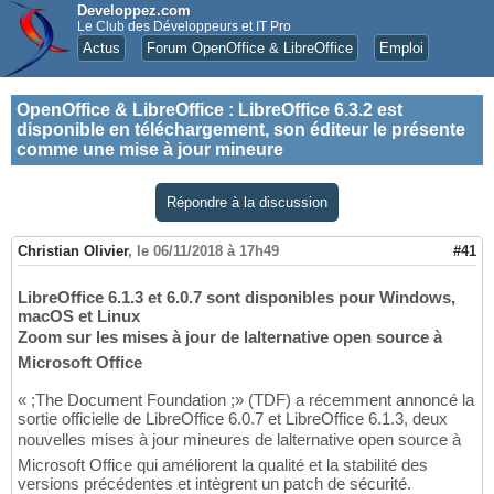
Developpez.com
Le Club des Développeurs et IT Pro
Actus
Forum OpenOffice & LibreOffice
Emploi
OpenOffice & LibreOffice
:
LibreOffice 6.3.2 est
disponible en téléchargement, son éditeur le présente
comme une mise à jour mineure
Répondre à la discussion
Christian Olivier
,
le 06/11/2018 à 17h49
#41
LibreOffice 6.1.3 et 6.0.7 sont disponibles pour Windows,
macOS et Linux
Zoom sur les mises à jour de lalternative open source à
Microsoft Office
« ;The Document Foundation ;» (TDF) a récemment annoncé la
sortie officielle de LibreOffice 6.0.7 et LibreOffice 6.1.3, deux
nouvelles mises à jour mineures de lalternative open source à
Microsoft Office qui améliorent la qualité et la stabilité des
versions précédentes et intègrent un patch de sécurité.