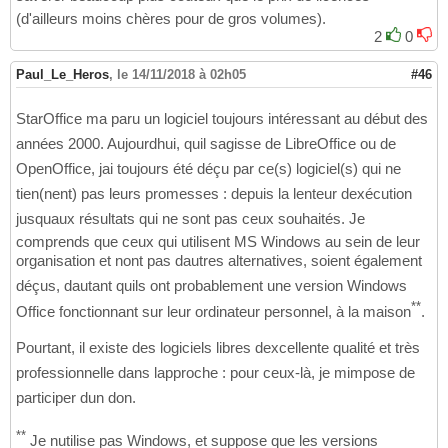
(d'ailleurs moins chères pour de gros volumes).
2
0
Paul_Le_Heros
,
le 14/11/2018 à 02h05
#46
StarOffice ma paru un logiciel toujours intéressant au début des
années 2000. Aujourdhui, quil sagisse de LibreOffice ou de
OpenOffice, jai toujours été déçu par ce(s) logiciel(s) qui ne
tien(nent) pas leurs promesses : depuis la lenteur dexécution
jusquaux résultats qui ne sont pas ceux souhaités. Je
comprends que ceux qui utilisent MS Windows au sein de leur
organisation et nont pas dautres alternatives, soient également
déçus, dautant quils ont probablement une version Windows
**
Office fonctionnant sur leur ordinateur personnel, à la maison
.
Pourtant, il existe des logiciels libres dexcellente qualité et très
professionnelle dans lapproche : pour ceux-là, je mimpose de
participer dun don.
**
Je nutilise pas Windows, et suppose que les versions