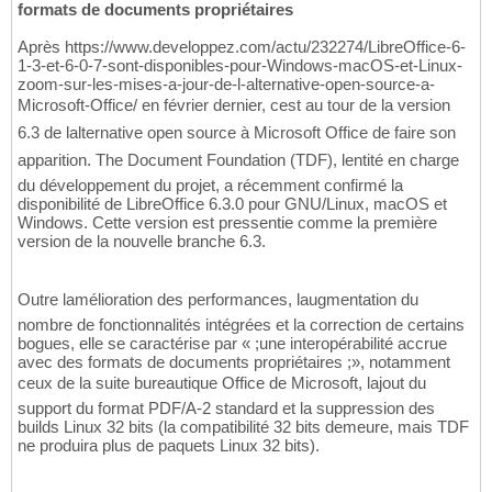
formats de documents propriétaires
Après https://www.developpez.com/actu/232274/LibreOffice-6-
1-3-et-6-0-7-sont-disponibles-pour-Windows-macOS-et-Linux-
zoom-sur-les-mises-a-jour-de-l-alternative-open-source-a-
Microsoft-Office/ en février dernier, cest au tour de la version
6.3 de lalternative open source à Microsoft Office de faire son
apparition. The Document Foundation (TDF), lentité en charge
du développement du projet, a récemment confirmé la
disponibilité de LibreOffice 6.3.0 pour GNU/Linux, macOS et
Windows. Cette version est pressentie comme la première
version de la nouvelle branche 6.3.
Outre lamélioration des performances, laugmentation du
nombre de fonctionnalités intégrées et la correction de certains
bogues, elle se caractérise par « ;une interopérabilité accrue
avec des formats de documents propriétaires ;», notamment
ceux de la suite bureautique Office de Microsoft, lajout du
support du format PDF/A-2 standard et la suppression des
builds Linux 32 bits (la compatibilité 32 bits demeure, mais TDF
ne produira plus de paquets Linux 32 bits).