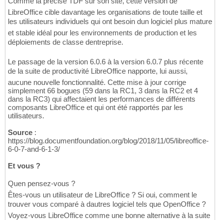
Comme la précisé TDF sur son site, cette version de
LibreOffice cible davantage les organisations de toute taille et
les utilisateurs individuels qui ont besoin dun logiciel plus mature
et stable idéal pour les environnements de production et les
déploiements de classe dentreprise.
Le passage de la version 6.0.6 à la version 6.0.7 plus récente
de la suite de productivité LibreOffice napporte, lui aussi,
aucune nouvelle fonctionnalité. Cette mise à jour corrige
simplement 66 bogues (59 dans la RC1, 3 dans la RC2 et 4
dans la RC3) qui affectaient les performances de différents
composants LibreOffice et qui ont été rapportés par les
utilisateurs.
Source
:
https://blog.documentfoundation.org/blog/2018/11/05/libreoffice-
6-0-7-and-6-1-3/
Et vous ?
Quen pensez-vous ?
Êtes-vous un utilisateur de LibreOffice ? Si oui, comment le
trouver vous comparé à dautres logiciel tels que OpenOffice ?
Voyez-vous LibreOffice comme une bonne alternative à la suite