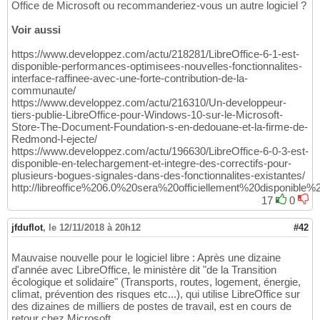
Office de Microsoft ou recommanderiez-vous un autre logiciel ?
Voir aussi
https://www.developpez.com/actu/218281/LibreOffice-6-1-est-
disponible-performances-optimisees-nouvelles-fonctionnalites-
interface-raffinee-avec-une-forte-contribution-de-la-
communaute/
https://www.developpez.com/actu/216310/Un-developpeur-
tiers-publie-LibreOffice-pour-Windows-10-sur-le-Microsoft-
Store-The-Document-Foundation-s-en-dedouane-et-la-firme-de-
Redmond-l-ejecte/
https://www.developpez.com/actu/196630/LibreOffice-6-0-3-est-
disponible-en-telechargement-et-integre-des-correctifs-pour-
plusieurs-bogues-signales-dans-des-fonctionnalites-existantes/
http://libreoffice%206.0%20sera%20officiellement%20dispo
17
0
jfduflot
,
le 12/11/2018 à 20h12
#42
Mauvaise nouvelle pour le logiciel libre : Après une dizaine
d'année avec LibreOffice, le ministère dit "de la Transition
écologique et solidaire" (Transports, routes, logement, énergie,
climat, prévention des risques etc...), qui utilise LibreOffice sur
des dizaines de milliers de postes de travail, est en cours de
retour chez Microsoft.