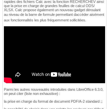
rapides des fichiers Calc avec la fonction RECHERCHEV ainsi
que la prise en charge de grandes feuilles de calcul ODS/
XLSX. Calc propose également un nouveau gadget déroulant
au niveau de la barre de formule permettant daccéder aisément
aux fonctionnalités les plus fréquemment sollicitées.
Parmi les autres nouveautés introduites dans LibreOffice 6.3.0,
on peut citer (liste non exhaustive) :
la prise en charge du format de document PDF/A-2 standard ;;