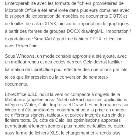
Linteropérabilité avec les formats de fichiers propriétaires de
Microsoft Office a été améliorée dans plusieurs domaines avec
le support de lexportation de modèles de documents DOTX et
de feuilles de calcul XLSX, ainsi que limportation de graphiques
à partir des formes de groupes DOCX drawingML, limportation /
exportation de SmartArt à partir de fichiers PPTX, et lédition
dans PowerPoint.
Sous Windows, un mode console approprié a été ajouté, avec
un meilleur rendu et des codes derreur. Cela devrait faciliter
lutilisation de LibreOffice pour effectuer des opérations par lots
telles que limpression ou la conversion de nombreux
documents.
LibreOffice 6.3.0 inclut la version compacte à onglets de la
Métabarre (appelée aussi NotebookBar) pour ses applications
intégrées Writer, Calc, Impress et Draw. Les performances sur
Writer ont été améliorées, notamment pour la prise en charge
de différents signets, tableaux et polices intégrés au sein des
fichiers texte. Du côté de Calc, les optimisations apportées
permettraient lenregistrement plus rapide de feuilles de calcul
sous forme de fichiers XLS, le chargement et le rendu plus