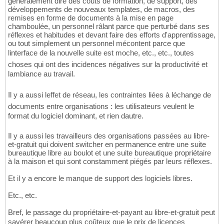
généralement dire des coûts de formation, de support, des
développements de nouveaux templates, de macros, des
remises en forme de documents à la mise en page
chamboulée, un personnel râlant parce que perturbé dans ses
réflexes et habitudes et devant faire des efforts d'apprentissage,
ou tout simplement un personnel mécontent parce que
linterface de la nouvelle suite est moche, etc., etc., toutes
choses qui ont des incidences négatives sur la productivité et
lambiance au travail.
Il y a aussi leffet de réseau, les contraintes liées à léchange de
documents entre organisations : les utilisateurs veulent le
format du logiciel dominant, et rien dautre.
Il y a aussi les travailleurs des organisations passées au libre-
et-gratuit qui doivent switcher en permanence entre une suite
bureautique libre au boulot et une suite bureautique propriétaire
à la maison et qui sont constamment piégés par leurs réflexes.
Et il y a encore le manque de support des logiciels libres.
Etc., etc.
Bref, le passage du propriétaire-et-payant au libre-et-gratuit peut
savérer beaucoup plus coûteux que le prix de licences