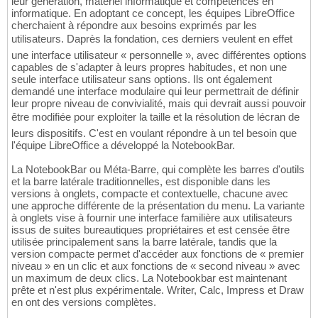
leur génération, matériel informatique et compétences en
informatique. En adoptant ce concept, les équipes LibreOffice
cherchaient à répondre aux besoins exprimés par les
utilisateurs. Daprès la fondation, ces derniers veulent en effet
une interface utilisateur « personnelle », avec différentes options
capables de s'adapter à leurs propres habitudes, et non une
seule interface utilisateur sans options. Ils ont également
demandé une interface modulaire qui leur permettrait de définir
leur propre niveau de convivialité, mais qui devrait aussi pouvoir
être modifiée pour exploiter la taille et la résolution de lécran de
leurs dispositifs. C'est en voulant répondre à un tel besoin que
l'équipe LibreOffice a développé la NotebookBar.
La NotebookBar ou Méta-Barre, qui complète les barres d'outils
et la barre latérale traditionnelles, est disponible dans les
versions à onglets, compacte et contextuelle, chacune avec
une approche différente de la présentation du menu. La variante
à onglets vise à fournir une interface familière aux utilisateurs
issus de suites bureautiques propriétaires et est censée être
utilisée principalement sans la barre latérale, tandis que la
version compacte permet d'accéder aux fonctions de « premier
niveau » en un clic et aux fonctions de « second niveau » avec
un maximum de deux clics. La Notebookbar est maintenant
prête et n'est plus expérimentale. Writer, Calc, Impress et Draw
en ont des versions complètes.