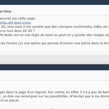
ur Linux
acunes sur cette page:
echa...els-pour-Linux
D, 3D, Jeux mais il me semble que des rubriques multimédia, vidéo, e
urre tout dans 2D 3D ?
% texte, est-ce une règle de base ou peut-on y ajouter des images du 
res forums j'ai une option qui permet d'insérer une balise dans le titr
es dans la page d'un logiciel. Par contre, en effet, il n'y a pas de bali
n... je dois me renseigner sur les possibilités. N'hésitez pas à ma don
nt se placer.