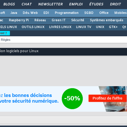
BLOGS
CHAT
NEWSLETTER
EMPLOI
ÉTUDES
DROIT
oft
Java
Dév. Web
EDI
Programmation
SGBD
Office
Mobiles
ac
Raspberry Pi
Réseau
Green IT
Sécurité
Systèmes embarqués
ELS LINUX
OUTILS LINUX
LIVRES LINUX
LINUX TV
UNIX
GTK+
Qt
ent !
Règles
ion logiciels pour Linux