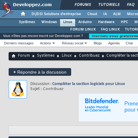
FORUMS
TUTORIELS
FAQ
DI/DSI Solutions d'entreprise
Cloud
IA
ALM
Micros
Systèmes
Windows
Linux
Arduino
Hardware
HPC
M
FORUM LINUX
FAQ LINUX
TUTORI
Vous n'êtes pas encore inscrit sur Developpez.com ?
Inscrivez-vous gratuitem
Derniers messages
Actions
Réseau social
Blogs
Agenda
Chat
Forum
Systèmes
Linux
Contribuez
Compléter la sect
+
Répondre à la discussion
Discussion :
Compléter la section logiciels pour Linux
Sujet :
Contribuez