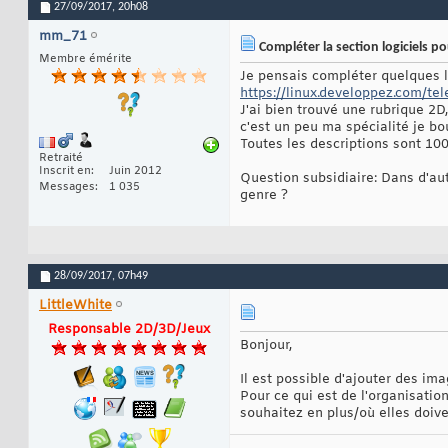
27/09/2017,
20h08
mm_71
Compléter la section logiciels po
Membre émérite
Je pensais compléter quelques l
https://linux.developpez.com/tel
J'ai bien trouvé une rubrique 2
c'est un peu ma spécialité je bo
Toutes les descriptions sont 100
Retraité
Inscrit en
Juin 2012
Question subsidiaire: Dans d'aut
Messages
1 035
genre ?
28/09/2017,
07h49
LittleWhite
Responsable 2D/3D/Jeux
Bonjour,
Il est possible d'ajouter des imag
Pour ce qui est de l'organisatio
souhaitez en plus/où elles doive