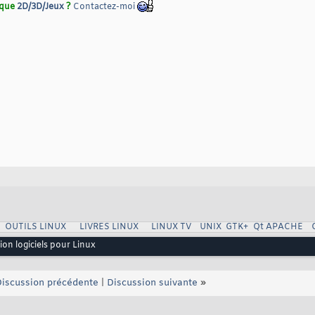
rique
2D/3D/Jeux
?
Contactez-moi
OUTILS LINUX
LIVRES LINUX
LINUX TV
UNIX
GTK+
Qt
APACHE
ion logiciels pour Linux
iscussion précédente
|
Discussion suivante
»