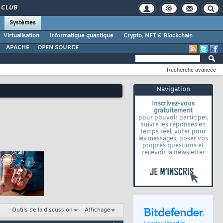
CLUB
Systèmes
Virtualisation
Informatique quantique
Crypto, NFT & Blockchain
APACHE
OPEN SOURCE
Recherche avancée
Navigation
Inscrivez-vous
gratuitement
pour pouvoir participer,
suivre les réponses en
temps réel, voter pour
les messages, poser vos
propres questions et
recevoir la newsletter
Outils de la discussion
Affichage