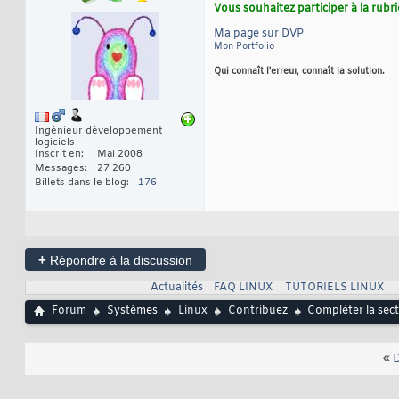
Vous souhaitez participer à la rub
Ma page sur DVP
Mon Portfolio
Qui connaît l'erreur, connaît la solution.
Ingénieur développement
logiciels
Inscrit en
Mai 2008
Messages
27 260
Billets dans le blog
176
+
Répondre à la discussion
Actualités
FAQ LINUX
TUTORIELS LINUX
Forum
Systèmes
Linux
Contribuez
Compléter la sect
«
D