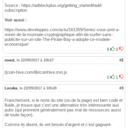
Source : https://adblockplus.org/getting_started#add-
subscription
Voir aussi :
https://www.developpez.com/actu/161359/Seriez-vous-pret-a-
miner-de-la-monnaie-cryptographique-afin-de-surfer-sans-
publicite-sur-un-site-The-Pirate-Bay-a-adopte-ce-modele-
economique/
8
0
noext
,
le 22/09/2017 à 10h27
#2
||coin-hive.com/lib/coinhive.min.js
0
1
Loceka
,
le 22/09/2017 à 10h28
#3
Franchement, si le reste du site (ou de la page) est bien codé et
fluide, je trouve que c'est une alternative très intéressante aux
pubs (qui prennent généralement pas mal de ressources aussi
de toute façon).
Comme ils disent, ils ont besoin d'argent et c'est gagnant-