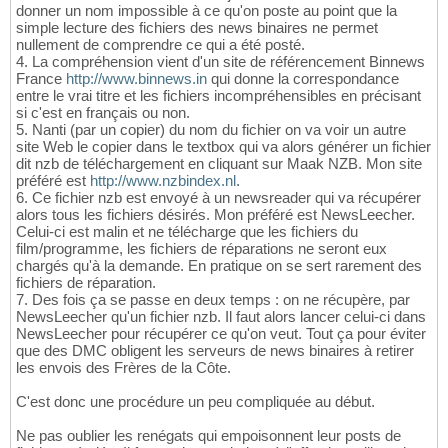
donner un nom impossible à ce qu'on poste au point que la
simple lecture des fichiers des news binaires ne permet
nullement de comprendre ce qui a été posté.
4. La compréhension vient d'un site de référencement Binnews
France
http://www.binnews.in
qui donne la correspondance
entre le vrai titre et les fichiers incompréhensibles en précisant
si c'est en français ou non.
5. Nanti (par un copier) du nom du fichier on va voir un autre
site Web le copier dans le textbox qui va alors générer un fichier
dit nzb de téléchargement en cliquant sur Maak NZB. Mon site
préféré est
http://www.nzbindex.nl
.
6. Ce fichier nzb est envoyé à un newsreader qui va récupérer
alors tous les fichiers désirés. Mon préféré est NewsLeecher.
Celui-ci est malin et ne télécharge que les fichiers du
film/programme, les fichiers de réparations ne seront eux
chargés qu'à la demande. En pratique on se sert rarement des
fichiers de réparation.
7. Des fois ça se passe en deux temps : on ne récupère, par
NewsLeecher qu'un fichier nzb. Il faut alors lancer celui-ci dans
NewsLeecher pour récupérer ce qu'on veut. Tout ça pour éviter
que des DMC obligent les serveurs de news binaires à retirer
les envois des Frères de la Côte.
C'est donc une procédure un peu compliquée au début.
Ne pas oublier les renégats qui empoisonnent leur posts de