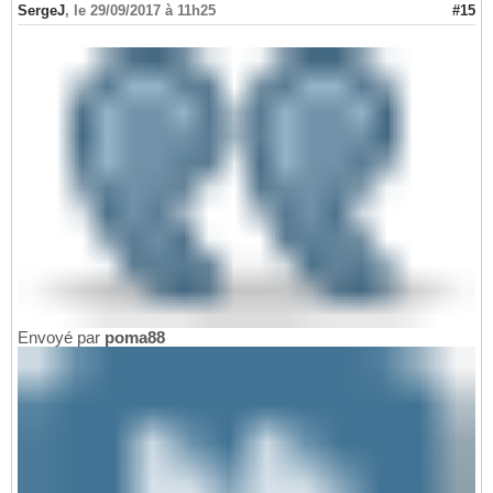
SergeJ
,
le 29/09/2017 à 11h25
#15
Envoyé par
poma88