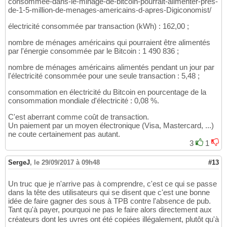
consommee-dans-le-minage-de-bitcoin-pourrait-alimenter-pres-
de-1-5-million-de-menages-americains-d-apres-Digiconomist/
électricité consommée par transaction (kWh) : 162,00 ;
nombre de ménages américains qui pourraient être alimentés
par l'énergie consommée par le Bitcoin : 1 490 836 ;
nombre de ménages américains alimentés pendant un jour par
l'électricité consommée pour une seule transaction : 5,48 ;
consommation en électricité du Bitcoin en pourcentage de la
consommation mondiale d'électricité : 0,08 %.
C'est aberrant comme coût de transaction.
Un paiement par un moyen électronique (Visa, Mastercard, ...)
ne coute certainement pas autant.
3
1
SergeJ
,
le 29/09/2017 à 09h48
#13
Un truc que je n'arrive pas à comprendre, c'est ce qui se passe
dans la tête des utilisateurs qui se disent que c'est une bonne
idée de faire gagner des sous à TPB contre l'absence de pub.
Tant qu'à payer, pourquoi ne pas le faire alors directement aux
créateurs dont les uvres ont été copiées illégalement, plutôt qu'à