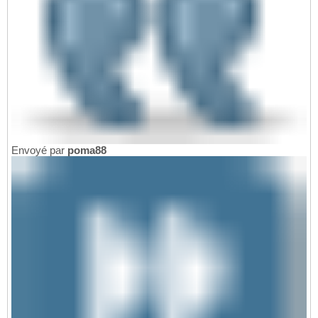
Envoyé par
poma88