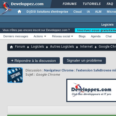
FORUMS
TUTORIELS
FAQ
DI/DSI Solutions d'entreprise
Cloud
IA
ALM
Micros
Logiciels
Vous n'êtes pas encore inscrit sur Developpez.com ?
Inscrivez-vous gratuitem
Derniers messages
Actions
Réseau social
Blogs
Agenda
Chat
Forum
Logiciels
Autres Logiciels
Internet
Google Ch
+
Signaler un problème
Répondre à la discussion
Discussion :
Navigateur Chrome : l’extension SafeBrowse m
Sujet :
Google Chrome