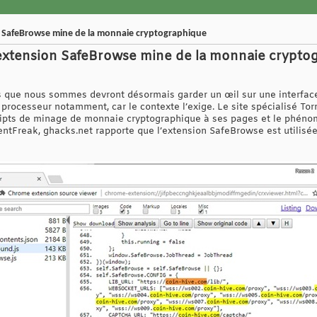
n SafeBrowse mine de la monnaie cryptographique
’extension SafeBrowse mine de la monnaie crypto
s que nous sommes devront désormais garder un œil sur une interface q
 processeur notamment, car le contexte l’exige. Le site spécialisé To
ripts de minage de monnaie cryptographique à ses pages et le phénom
rrentFreak, ghacks.net rapporte que l’extension SafeBrowse est utilis