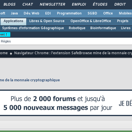
BLOGS
CHAT
NEWSLETTER
EMPLOI
ÉTUDES
DROIT
oft
Java
Dév. Web
EDI
Programmation
SGBD
Office
Mobiles
Applications
Libres & Open Source
OpenOffice & LibreOffice
Projets
Systèmes d'information Géographique
Robotique
Bioinformatique
Livres
ent !
Règles
rome
Navigateur Chrome : l’extension SafeBrowse mine de la monnaie c
ine de la monnaie cryptographique