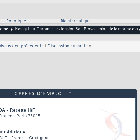
Robotique
Bioinformatique
rome
Navigateur Chrome : l’extension SafeBrowse mine de la monnaie c
iscussion précédente
|
Discussion suivante
»
OA - Recette H/F
 France - Paris 75015
uit éditique
ALE
- France - Gradignan