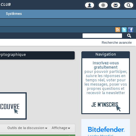
CLUB
Systèmes
Recherche avancée
Navigation
ryptographique
Inscrivez-vous
gratuitement
pour pouvoir participer,
suivre les réponses en
temps réel, voter pour
les messages, poser vos
propres questions et
recevoir la newsletter
Outils de la discussion
Affichage