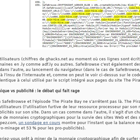
lisateurs (chiffres de ghacks.net au moment où ces lignes sont écrite
domaines en .ly comme adf.ly ou autres. SafeBrowse c’est également de
ans l’autre, au lancement du navigateur (dans le cas de SafeBrowse, 
 l’insu de l’internaute et, comme on peut le voir ci-dessus sur le cod
entique à celui utilisé par le script intégré aux pages du site The Pira
ue vs publicité : le débat qui fait rage
on SafeBrowse et l’épisode The Pirate Bay ne s’arrêtent pas là. The P
tilisateurs (l’utilisation furtive de leur ressource processeur par son
ublicités sur son site. Dans un cas comme dans l’autre, il s’agit d’u
age de monnaies cryptographiques pour la survie des sites Web et des 
oppez.com,
un sondage en cours
montre pour l’instant que la balance n
o-minage et 53 % pour les pro-publicités).
eriez-vous prêt à miner de la monnaie cryptographique afin de surfer 