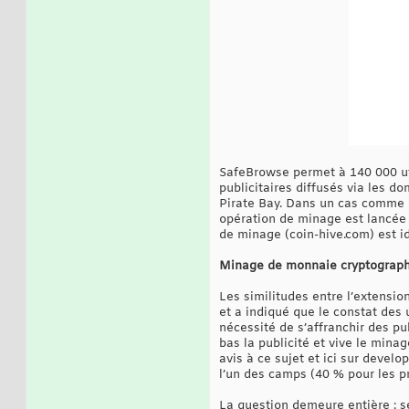
SafeBrowse permet à 140 000 uti
publicitaires diffusés via les 
Pirate Bay. Dans un cas comme d
opération de minage est lancée à
de minage (coin-hive.com) est id
Minage de monnaie cryptographiq
Les similitudes entre l’extensi
et a indiqué que le constat des u
nécessité de s’affranchir des p
bas la publicité et vive le min
avis à ce sujet et ici sur devel
l’un des camps (40 % pour les pr
La question demeure entière : s