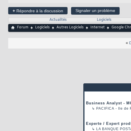
+
Signaler un problème
Répondre à la discussion
Actualités
Logiciels
Forum
Logiciels
Autres Logiciels
Internet
Google Ch
«
D
Business Analyst - M
↳
PACIFICA
- Ile de
Experte / Expert prod
↳
LA BANQUE POST