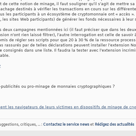
t de cette notion de minage, il faut souligner qu’il s’agit de mettre s
hachage destinés à vérifier les transactions en cours sur les différen
us les participants à un écosystème de cryptomonnaie ont « accès ».
, les sites Web participants) de générer les fonds nécessaires à leur s
es deux campagnes mentionnées ici (il faut préciser que dans les deux
nsion n’ont rien laissé filtrer), l’autre interrogation est celle de savoi
romis de régler ses scripts pour que 20 à 30 % de la ressource processeu
s rassurés par de telles déclarations peuvent installer l’extension 
onsignés dans une liste. Il faudra la tester avec l’extension incriminé
able.
y
-publicités ou pro-minage de monnaies cryptographiques ?
ent les navigateurs de leurs victimes en dispositifs de minage de cr
gestions, critiques, ... :
Contactez le service news
et
Rédigez des actualités