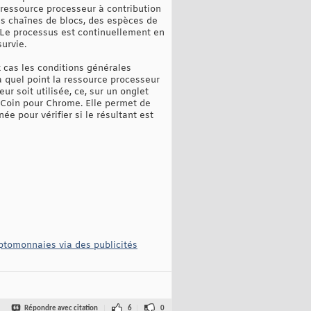
a ressource processeur à contribution
tes chaînes de blocs, des espèces de
 Le processus est continuellement en
urvie.
 cas les conditions générales
r à quel point la ressource processeur
r soit utilisée, ce, sur un onglet
NoCoin pour Chrome. Elle permet de
e pour vérifier si le résultant est
yptomonnaies via des publicités
Répondre avec citation
6
0