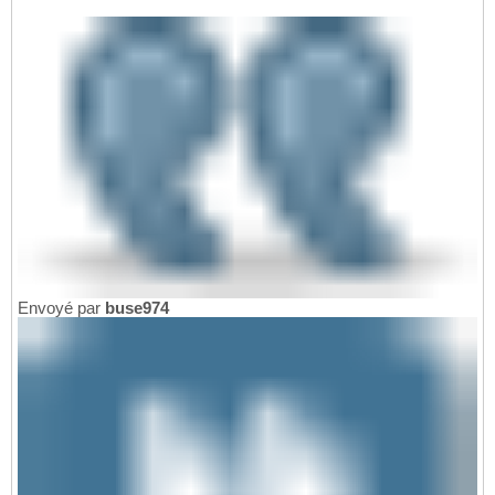
Envoyé par
buse974