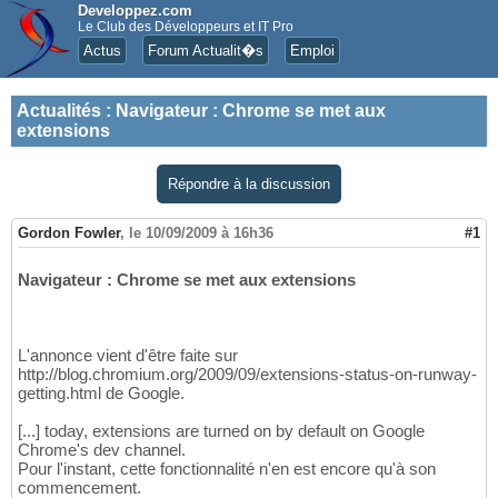
Developpez.com
Le Club des Développeurs et IT Pro
Actus
Forum Actualit�s
Emploi
Actualités
:
Navigateur : Chrome se met aux
extensions
Répondre à la discussion
Gordon Fowler
,
le 10/09/2009 à 16h36
#1
Navigateur : Chrome se met aux extensions
L'annonce vient d'être faite sur
http://blog.chromium.org/2009/09/extensions-status-on-runway-
getting.html de Google.
[...] today, extensions are turned on by default on Google
Chrome's dev channel.
Pour l'instant, cette fonctionnalité n'en est encore qu'à son
commencement.