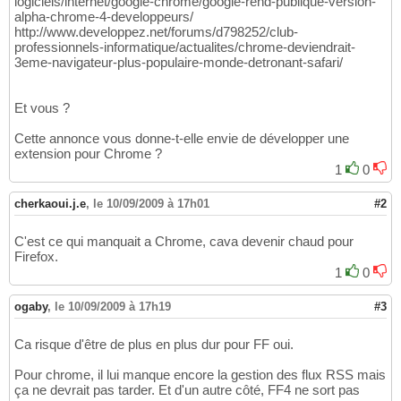
logiciels/internet/google-chrome/google-rend-publique-version-
alpha-chrome-4-developpeurs/
http://www.developpez.net/forums/d798252/club-
professionnels-informatique/actualites/chrome-deviendrait-
3eme-navigateur-plus-populaire-monde-detronant-safari/
Et vous ?
Cette annonce vous donne-t-elle envie de développer une
extension pour Chrome ?
1
0
cherkaoui.j.e
,
le 10/09/2009 à 17h01
#2
C'est ce qui manquait a Chrome, cava devenir chaud pour
Firefox.
1
0
ogaby
,
le 10/09/2009 à 17h19
#3
Ca risque d'être de plus en plus dur pour FF oui.
Pour chrome, il lui manque encore la gestion des flux RSS mais
ça ne devrait pas tarder. Et d'un autre côté, FF4 ne sort pas