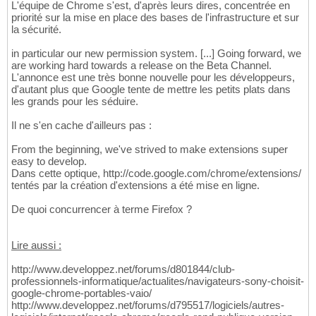
L'équipe de Chrome s'est, d'après leurs dires, concentrée en
priorité sur la mise en place des bases de l'infrastructure et sur
la sécurité.
in particular our new permission system. [...] Going forward, we
are working hard towards a release on the Beta Channel.
L'annonce est une très bonne nouvelle pour les développeurs,
d'autant plus que Google tente de mettre les petits plats dans
les grands pour les séduire.
Il ne s'en cache d'ailleurs pas :
From the beginning, we've strived to make extensions super
easy to develop.
Dans cette optique, http://code.google.com/chrome/extensions/
tentés par la création d'extensions a été mise en ligne.
De quoi concurrencer à terme Firefox ?
Lire aussi :
http://www.developpez.net/forums/d801844/club-
professionnels-informatique/actualites/navigateurs-sony-choisit-
google-chrome-portables-vaio/
http://www.developpez.net/forums/d795517/logiciels/autres-