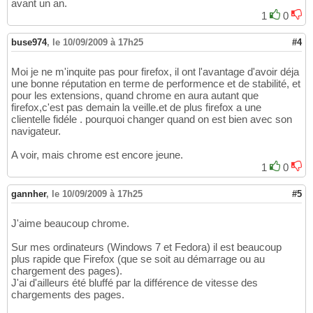
avant un an.
1
0
buse974
,
le 10/09/2009 à 17h25
#4
Moi je ne m'inquite pas pour firefox, il ont l'avantage d'avoir déja
une bonne réputation en terme de performence et de stabilité, et
pour les extensions, quand chrome en aura autant que
firefox,c'est pas demain la veille.et de plus firefox a une
clientelle fidéle . pourquoi changer quand on est bien avec son
navigateur.
A voir, mais chrome est encore jeune.
1
0
gannher
,
le 10/09/2009 à 17h25
#5
J'aime beaucoup chrome.
Sur mes ordinateurs (Windows 7 et Fedora) il est beaucoup
plus rapide que Firefox (que se soit au démarrage ou au
chargement des pages).
J'ai d'ailleurs été bluffé par la différence de vitesse des
chargements des pages.