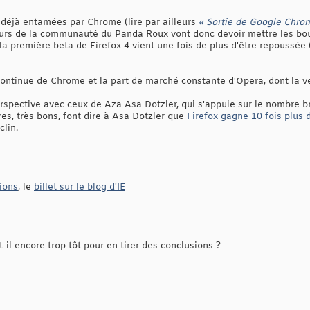
t déjà entamées par Chrome (lire par ailleurs
« Sortie de Google Chro
eurs de la communauté du Panda Roux vont donc devoir mettre les b
a première beta de Firefox 4 vient une fois de plus d'être repoussée 
ontinue de Chrome et la part de marché constante d'Opera, dont la vers
erspective avec ceux de Aza Asa Dotzler, qui s'appuie sur le nombre 
res, très bons, font dire à Asa Dotzler que
Firefox gagne 10 fois plus 
clin.
ions
, le
billet sur le blog d'IE
t-il encore trop tôt pour en tirer des conclusions ?