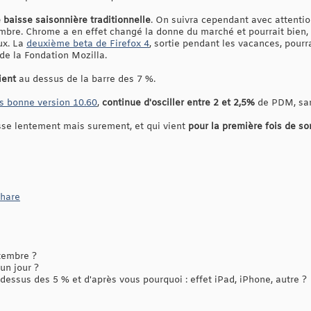
 baisse saisonnière traditionnelle
. On suivra cependant avec attention
mbre. Chrome a en effet changé la donne du marché et pourrait bien, c
ux. La
deuxième beta de Firefox 4
, sortie pendant les vacances, pourrai
de la Fondation Mozilla.
ient
au dessus de la barre des 7 %.
ès bonne version 10.60
,
continue d'osciller entre 2 et 2,5%
de PDM, sans
esse lentement mais surement, et qui vient
pour la première fois de so
Share
ptembre ?
un jour ?
 dessus des 5 % et d'après vous pourquoi : effet iPad, iPhone, autre ?