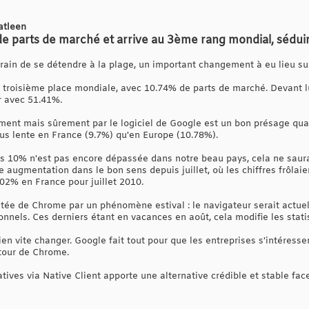
atleen
parts de marché et arrive au 3ème rang mondial, séduira-
rain de se détendre à la plage, un important changement à eu lieu su
la troisième place mondiale, avec 10.74% de parts de marché. Devant l
er avec 51.41%.
ent mais sûrement par le logiciel de Google est un bon présage quant
lus lente en France (9.7%) qu'en Europe (10.78%).
 10% n'est pas encore dépassée dans notre beau pays, cela ne saurait 
augmentation dans le bon sens depuis juillet, où les chiffres frôlaie
.02% en France pour juillet 2010.
tée de Chrome par un phénomène estival : le navigateur serait actuell
ionnels. Ces derniers étant en vacances en août, cela modifie les stati
ien vite changer. Google fait tout pour que les entreprises s'intéresse
tour de Chrome.
atives via Native Client apporte une alternative crédible et stable fa