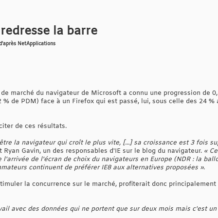
 redresse la barre
 d'après NetApplications
 de marché du navigateur de Microsoft a connu une progression de 0,57
% de PDM) face à un Firefox qui est passé, lui, sous celle des 24 %
citer de ces résultats.
être la navigateur qui croît le plus vite, [...] sa croissance est 3 foi
it Ryan Gavin, un des responsables d'IE sur le blog du navigateur.
« Ce
l'arrivée de l'écran de choix du navigateurs en Europe (NDR : la ballot
mateurs continuent de préférer IE8 aux alternatives proposées »
.
stimuler la concurrence sur le marché, profiterait donc principalement 
vail avec des données qui ne portent que sur deux mois mais c'est u