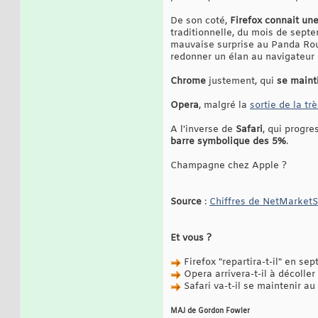
De son coté,
Firefox connait une
traditionnelle, du mois de septe
mauvaise surprise au Panda Ro
redonner un élan au navigateur 
Chrome
justement, qui
se maint
Opera
, malgré la
sortie de la tr
A l'inverse de
Safari
, qui progr
barre symbolique des 5%
.
Champagne chez Apple ?
Source
:
Chiffres de NetMarket
Et vous ?
Firefox "repartira-t-il" en se
Opera arrivera-t-il à décoller 
Safari va-t-il se maintenir au
MAJ de Gordon Fowler