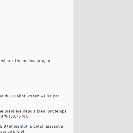
etshare. Un an plus tard,
le
re du « Ballot Screen » (
lire par
ne première depuis bien longtemps
60 % (59,75 %).
E 9 (et
bientôt la beta
) laissent à
sur ce projet.