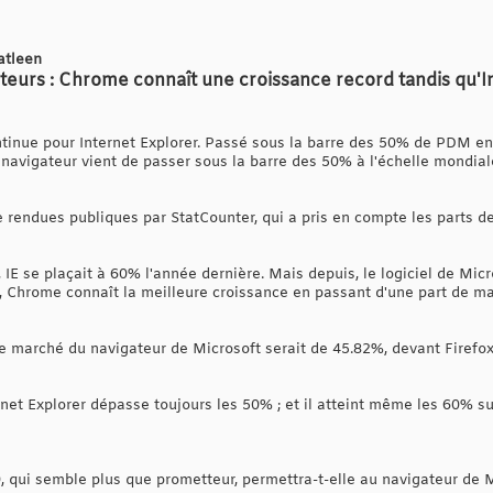
atleen
teurs : Chrome connaît une croissance record tandis qu'I
tinue pour Internet Explorer. Passé sous la barre des 50% de PDM en
navigateur vient de passer sous la barre des 50% à l'échelle mondiale
e rendues publiques par StatCounter, qui a pris en compte les parts d
E se plaçait à 60% l'année dernière. Mais depuis, le logiciel de Mic
si, Chrome connaît la meilleure croissance en passant d'une part de 
 de marché du navigateur de Microsoft serait de 45.82%, devant Firefo
net Explorer dépasse toujours les 50% ; et il atteint même les 60% su
 9, qui semble plus que prometteur, permettra-t-elle au navigateur de 