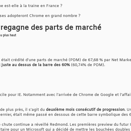
 est-elle à la traine en France ?
ises adopteront Chrome en grand nombre ?
r regagne des parts de marché
au plus haut
er était crédité d'une parts de marché (PDM) de 67,68 % par Net Mark
t juste au dessus de la barre des 60%
(60,74% de PDM).
icile pour IE. Notamment avec l'arrivée de Chrome de Google et l'affai
de plus près, il s'agit du
deuxième mois consécutif de progression
. U
dernier, était même passé en dessous de cette barre symbolique des 
 chute continue a réveillé Redmond. Les premières preview du futur I
itaire pour un Microsoft qui a décidé de mettre les bouchées doubles 