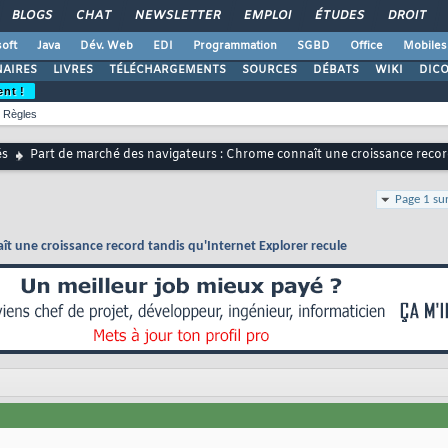
BLOGS
CHAT
NEWSLETTER
EMPLOI
ÉTUDES
DROIT
oft
Java
Dév. Web
EDI
Programmation
SGBD
Office
Mobiles
AIRES
LIVRES
TÉLÉCHARGEMENTS
SOURCES
DÉBATS
WIKI
DIC
ent !
Règles
és
Part de marché des navigateurs : Chrome connaît une croissance record
Page 1 su
t une croissance record tandis qu'Internet Explorer recule