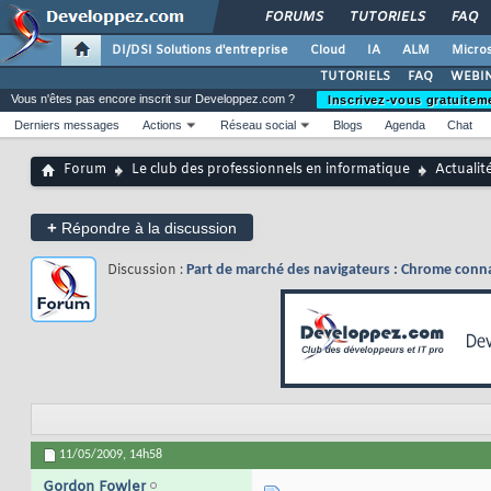
FORUMS
TUTORIELS
FAQ
DI/DSI Solutions d'entreprise
Cloud
IA
ALM
Micros
TUTORIELS
FAQ
WEBIN
Vous n'êtes pas encore inscrit sur Developpez.com ?
Inscrivez-vous gratuitem
Derniers messages
Actions
Réseau social
Blogs
Agenda
Chat
Forum
Le club des professionnels en informatique
Actualit
+
Répondre à la discussion
Discussion :
Part de marché des navigateurs : Chrome connaî
11/05/2009,
14h58
Gordon Fowler