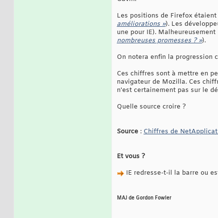
Les positions de Firefox étaien
améliorations »
). Les développ
une pour IE). Malheureusement l
nombreuses promesses ? »
).
On notera enfin la progression c
Ces chiffres sont à mettre en p
navigateur de Mozilla. Ces chiff
n'est certainement pas sur le dé
Quelle source croire ?
Source
:
Chiffres de NetApplicat
Et vous ?
IE redresse-t-il la barre ou es
MAJ de Gordon Fowler