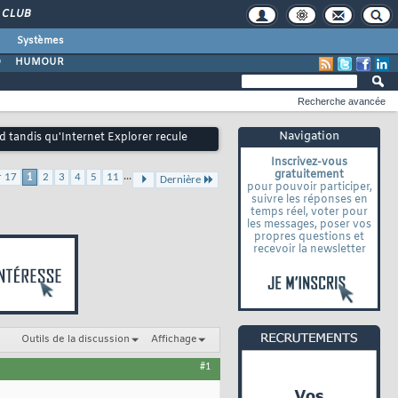
CLUB
Systèmes
O
HUMOUR
Recherche avancée
Navigation
 tandis qu'Internet Explorer recule
Inscrivez-vous
gratuitement
...
r 17
1
2
3
4
5
11
Dernière
pour pouvoir participer,
suivre les réponses en
temps réel, voter pour
les messages, poser vos
propres questions et
recevoir la newsletter
Outils de la discussion
Affichage
#1