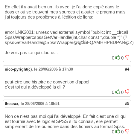
En effet il y avait bien un .lib avec, je l'ai donc copié dans le
dossier oú se trouvent mes sources et ajouter le pragma mais
j'ai toujours des problèmes à l'édition de liens:
error LNK2001: unresolved external symbol "public: int __clrcall
SpssWrapper::spssGetVarHandle(int,char const *,double *)" (?
spssGetVarHandle@SpssWrapper@@$$FQAMHHPBDPAN@Z)
Je vois pas ce qui cloche...
0
0
nico-pyright(c)
,
le 28/06/2006 à 17h30
#4
peut-etre une histoire de convention d'appel
c'est toi qui a développé la dll ?
0
0
thecrax
,
le 28/06/2006 à 18h51
#5
Non ce n'est pas moi qui l'ai développé. En fait c'est une dll qui
est fournie avec le logiciel SPSS si tu connais, elle permet
simplement de lire ou écrire dans des fichiers au format Spss.
0
0