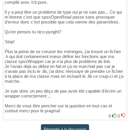
compilé avec /clr:pure.
Il y a peut être un problème de type oui je ne sais pas... Ce qui
m'étonne c'est que spssOpenRead passe sans provoquer
d'erreur donc c'est possible que cela vienne des paramètres.
Qu'en penses tu nico-pyright?
Stop!
Plus la peine de se creuser les méninges, j'ai trouvé un fichier
.h qui doit certainement mieux définir les fonctions que ma
classe spssWrapper car je n'ai plus de problème de link.
Je l'avais déjà au début en fait et ça ne marchait pas car je
n'avais pas inclu le .lib, j'ai donc réessayé de prendre ce fichier
à la place de ma classe mais en incluant le .lib ce coup-ci et ça
marche.
Je suis donc un peu déçu de pas avoir été capable d'écrire un
wrapper correctement ...
Merci de vous être pencher sur la question en tout cas et
surtout merci pour le pragma!
0
0
Répondre à la discussion