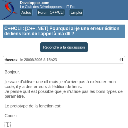
Developpez.com
Le Club des Développeurs et IT Pro
Actus
Forum C++/CLI
Emploi
C++/CLI
:
[C++ .NET] Pourquoi ai-je une erreur édition
de liens lors de l'appel à ma dll ?
Répondre à la discussion
thecrax
,
le 28/06/2006 à 15h23
#1
Bonjour,
j'essaie d'utiliser une dll mais je n'arrive pas à exécuter mon
code, il y a des erreurs à l'édition de liens.
Je pense qu'il est possible que je n'utilise pas les bons types de
paramètre.
Le prototype de la fonction est:
Code :
1