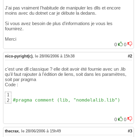
            returnCode = sw->spssGetVarHandl
19
J'ai pas vraiment l'habitude de manipuler les dlls et encore
 &hVariable
)
;

20
moins avec du dotnet car je débute la dedans.
}
21
}
22
Si vous avez besoin de plus d'informations je vous les
fournirez.
Merci
0
0
nico-pyright(c)
,
le 28/06/2006 à 15h38
#2
c'est une dll classique ? elle doit avoir été fournie avec un .lib
qu'il faut rajouter à l'édition de liens, soit dans les paramètres,
soit par pragma
Code :
1
#pragma comment (lib, "nomdelalib.lib")
2
0
0
thecrax
,
le 28/06/2006 à 15h49
#3