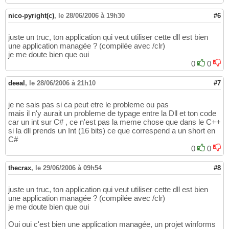
nico-pyright(c)
,
le 28/06/2006 à 19h30
#6
juste un truc, ton application qui veut utiliser cette dll est bien
une application managée ? (compilée avec /clr)
je me doute bien que oui
0
0
deeal
,
le 28/06/2006 à 21h10
#7
je ne sais pas si ca peut etre le probleme ou pas
mais il n'y aurait un probleme de typage entre la Dll et ton code
car un int sur C# , ce n'est pas la meme chose que dans le C++
si la dll prends un Int (16 bits) ce que correspend a un short en
C#
0
0
thecrax
,
le 29/06/2006 à 09h54
#8
juste un truc, ton application qui veut utiliser cette dll est bien
une application managée ? (compilée avec /clr)
je me doute bien que oui
Oui oui c'est bien une application managée, un projet winforms