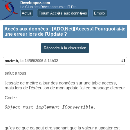
Developpez.com
Le Club des Développeurs et IT Pro
Actus
Forum Acc�s aux donn�es
Emploi
Accès aux données
:
[ADO.Net][Access] Pourquoi ai-je
une erreur lors de l'Update ?
Répondre à la discussion
nazimb
,
le 14/05/2006 à 14h32
#1
salut a tous,
j'essaie de mettre a jour des données sur une table access,
mais lors de l'éxécution de mon update j'ai ce message d'erreur
Code :
Object must implement IConvertible.
qu'es ce que ça peut etre,sachant que la valeur a updater est