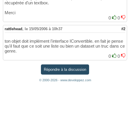
récupérée d'un textbox.
Merci
0
0
rattlehead
,
le 15/05/2006 à 10h37
#2
ton objet doit implément l'interface IConvertible. en fait je pense
qu'il faut que ce soit une liste ou bien un dataset un truc dans ce
genre.
0
0
Répondre à la discussion
© 2000-2026 - www.developpez.com