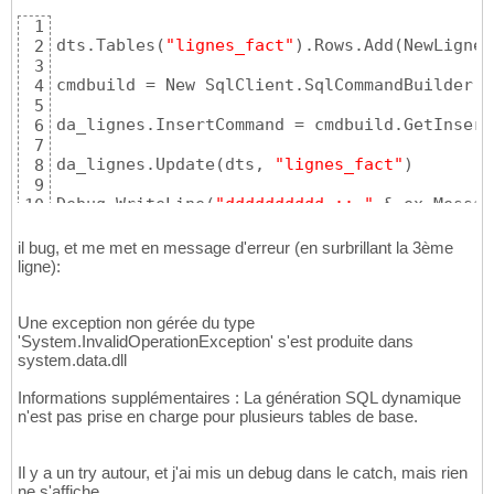
1
dts.Tables
(
"lignes_fact"
)
.Rows.Add
(
NewLigne
)
2
3
cmdbuild = New SqlClient.SqlCommandBuilder
(
d
4
5
da_lignes.InsertCommand = cmdbuild.GetInsert
6
7
da_lignes.Update
(
dts, 
"lignes_fact"
)
8
9
Debug.WriteLine
(
"dddddddddd :: "
 & ex.Messag
10
il bug, et me met en message d'erreur (en surbrillant la 3ème
ligne):
Une exception non gérée du type
'System.InvalidOperationException' s'est produite dans
system.data.dll
Informations supplémentaires : La génération SQL dynamique
n'est pas prise en charge pour plusieurs tables de base.
Il y a un try autour, et j'ai mis un debug dans le catch, mais rien
ne s'affiche...