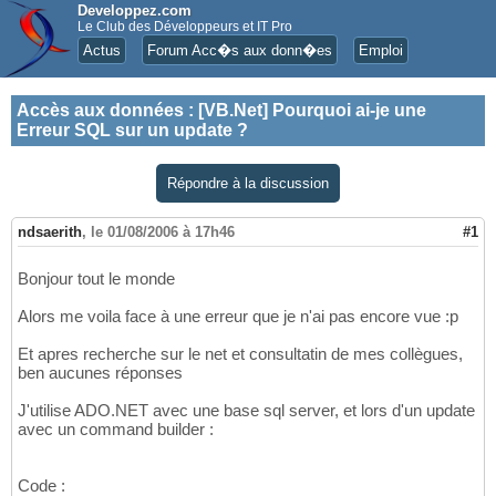
Developpez.com
Le Club des Développeurs et IT Pro
Actus
Forum Acc�s aux donn�es
Emploi
Accès aux données
:
[VB.Net] Pourquoi ai-je une
Erreur SQL sur un update ?
Répondre à la discussion
ndsaerith
,
le 01/08/2006 à 17h46
#1
Bonjour tout le monde
Alors me voila face à une erreur que je n'ai pas encore vue :p
Et apres recherche sur le net et consultatin de mes collègues,
ben aucunes réponses
J'utilise ADO.NET avec une base sql server, et lors d'un update
avec un command builder :
Code :