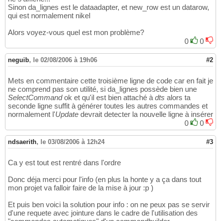
Sinon da_lignes est le dataadapter, et new_row est un datarow,
qui est normalement nikel
Alors voyez-vous quel est mon problème?
0
0
neguib
,
le 02/08/2006 à 19h06
#2
Mets en commentaire cette troisième ligne de code car en fait je
ne comprend pas son utilité, si da_lignes possède bien une
SelectCommand
ok et qu'il est bien attaché à
dts
alors ta
seconde ligne suffit à générer toutes les autres commandes et
normalement l'
Update
devrait detecter la nouvelle ligne à insérer
0
0
ndsaerith
,
le 03/08/2006 à 12h24
#3
Ca y est tout est rentré dans l'ordre
Donc déja merci pour l'info (en plus la honte y a ça dans tout
mon projet va falloir faire de la mise à jour :p )
Et puis ben voici la solution pour info : on ne peux pas se servir
d'une requete avec jointure dans le cadre de l'utilisation des