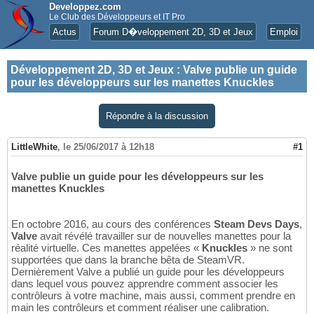
Developpez.com
Le Club des Développeurs et IT Pro
Actus
Forum D�veloppement 2D, 3D et Jeux
Emploi
Développement 2D, 3D et Jeux
:
Valve publie un guide
pour les développeurs sur les manettes Knuckles
Répondre à la discussion
LittleWhite
,
le 25/06/2017 à 12h18
#1
Valve publie un guide pour les développeurs sur les
manettes Knuckles
En octobre 2016, au cours des conférences
Steam Devs Days
,
Valve
avait révélé travailler sur de nouvelles manettes pour la
réalité virtuelle. Ces manettes appelées «
Knuckles
» ne sont
supportées que dans la branche bêta de SteamVR.
Dernièrement Valve a publié un guide pour les développeurs
dans lequel vous pouvez apprendre comment associer les
contrôleurs à votre machine, mais aussi, comment prendre en
main les contrôleurs et comment réaliser une calibration.