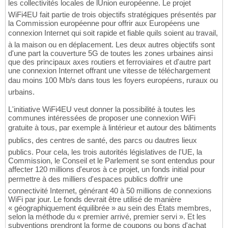
les collectivités locales de lUnion européenne. Le projet
WiFi4EU fait partie de trois objectifs stratégiques présentés par
la Commission européenne pour offrir aux Européens une
connexion Internet qui soit rapide et fiable quils soient au travail,
à la maison ou en déplacement. Les deux autres objectifs sont
d'une part la couverture 5G de toutes les zones urbaines ainsi
que des principaux axes routiers et ferroviaires et d'autre part
une connexion Internet offrant une vitesse de téléchargement
dau moins 100 Mb/s dans tous les foyers européens, ruraux ou
urbains.
L'initiative WiFi4EU veut donner la possibilité à toutes les
communes intéressées de proposer une connexion WiFi
gratuite à tous, par exemple à lintérieur et autour des bâtiments
publics, des centres de santé, des parcs ou dautres lieux
publics. Pour cela, les trois autorités législatives de l'UE, la
Commission, le Conseil et le Parlement se sont entendus pour
affecter 120 millions d'euros à ce projet, un fonds initial pour
permettre à des milliers d'espaces publics doffrir une
connectivité Internet, générant 40 à 50 millions de connexions
WiFi par jour. Le fonds devrait être utilisé de manière
« géographiquement équilibrée » au sein des États membres,
selon la méthode du « premier arrivé, premier servi ». Et les
subventions prendront la forme de coupons ou bons d'achat