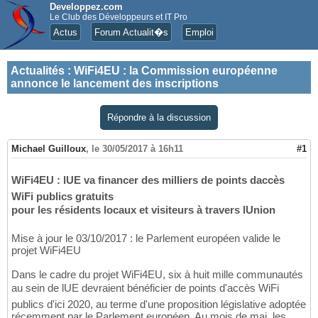
Developpez.com
Le Club des Développeurs et IT Pro
Actus
Forum Actualit�s
Emploi
Actualités
:
WiFi4EU : la Commission européenne
annonce le lancement des inscriptions
Répondre à la discussion
Michael Guilloux
,
le 30/05/2017 à 16h11
#1
WiFi4EU : lUE va financer des milliers de points daccès
WiFi publics gratuits
pour les résidents locaux et visiteurs à travers lUnion
Mise à jour le 03/10/2017 : le Parlement européen valide le
projet WiFi4EU
Dans le cadre du projet WiFi4EU, six à huit mille communautés
au sein de lUE devraient bénéficier de points d'accès WiFi
publics d'ici 2020, au terme d'une proposition législative adoptée
récemment par le Parlement européen. Au mois de mai, les