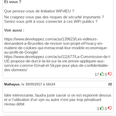
Et vous ?
Que pensez-vous de linitiative WiFi4EU ?
Ne craignez-vous pas des risques de sécurité importants ?
Seriez-vous prêt à vous connecter à ces WiFi publics ?
Voir aussi :
https://www.developpez.com/actu/139623/Les-editeurs-
demandent-a-Bruxelles-de-reviser-son-projet-ePrivacy-en-
matiere-de-cookies-qui-menacerait-leur-modele-economique-
au-profit-de-Google/
https://www.developpez.com/actu/111677/La-Commission-de-l-
UE-propose-de-durcir-la-loi-sur-la-vie-privee-appliquee-aux-
services-comme-Gmail-et-Skype-pour-plus-de-confidentialite-
des-donnees/
17
0
Mathayus
,
le 30/05/2017 à 16h24
#2
Idée intéressante, faudra juste savoir si on est espionné dessus
et si l'utilisation d'un vpn ou autre n'est pas trop pénalisant
niveau débit
3
0