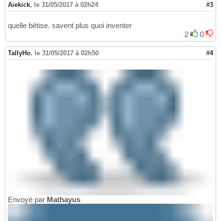
Aiekick
,
le 31/05/2017 à 02h24
#3
quelle bêtise. savent plus quoi inventer
2
0
TallyHo
,
le 31/05/2017 à 02h50
#4
Envoyé par
Mathayus