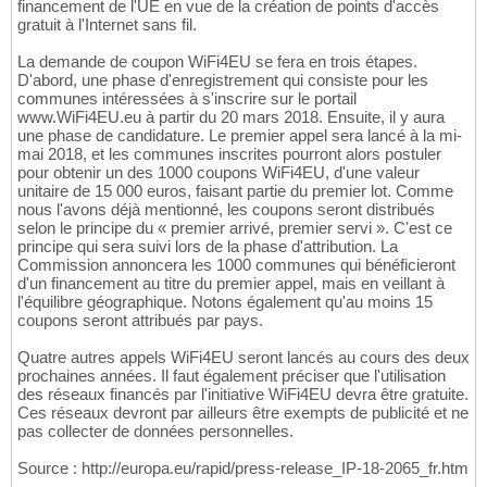
financement de l'UE en vue de la création de points d'accès
gratuit à l'Internet sans fil.
La demande de coupon WiFi4EU se fera en trois étapes.
D'abord, une phase d'enregistrement qui consiste pour les
communes intéressées à s'inscrire sur le portail
www.WiFi4EU.eu à partir du 20 mars 2018. Ensuite, il y aura
une phase de candidature. Le premier appel sera lancé à la mi-
mai 2018, et les communes inscrites pourront alors postuler
pour obtenir un des 1000 coupons WiFi4EU, d'une valeur
unitaire de 15 000 euros, faisant partie du premier lot. Comme
nous l'avons déjà mentionné, les coupons seront distribués
selon le principe du « premier arrivé, premier servi ». C'est ce
principe qui sera suivi lors de la phase d'attribution. La
Commission annoncera les 1000 communes qui bénéficieront
d'un financement au titre du premier appel, mais en veillant à
l'équilibre géographique. Notons également qu'au moins 15
coupons seront attribués par pays.
Quatre autres appels WiFi4EU seront lancés au cours des deux
prochaines années. Il faut également préciser que l'utilisation
des réseaux financés par l'initiative WiFi4EU devra être gratuite.
Ces réseaux devront par ailleurs être exempts de publicité et ne
pas collecter de données personnelles.
Source : http://europa.eu/rapid/press-release_IP-18-2065_fr.htm