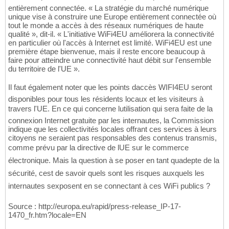
entièrement connectée. « La stratégie du marché numérique
unique vise à construire une Europe entièrement connectée où
tout le monde a accès à des réseaux numériques de haute
qualité », dit-il. « L'initiative WiFi4EU améliorera la connectivité
en particulier où l'accès à Internet est limité. WiFi4EU est une
première étape bienvenue, mais il reste encore beaucoup à
faire pour atteindre une connectivité haut débit sur l'ensemble
du territoire de l'UE ».
Il faut également noter que les points daccès WIFI4EU seront
disponibles pour tous les résidents locaux et les visiteurs à
travers l'UE. En ce qui concerne lutilisation qui sera faite de la
connexion Internet gratuite par les internautes, la Commission
indique que les collectivités locales offrant ces services à leurs
citoyens ne seraient pas responsables des contenus transmis,
comme prévu par la directive de lUE sur le commerce
électronique. Mais la question à se poser en tant quadepte de la
sécurité, cest de savoir quels sont les risques auxquels les
internautes sexposent en se connectant à ces WiFi publics ?
Source : http://europa.eu/rapid/press-release_IP-17-
1470_fr.htm?locale=EN