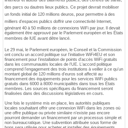
des parcs ou dautres lieux publics. Ce projet devrait mobiliser
un fonds initial de 120 millions deuros, pour permettre à des
milliers d'espaces publics doffrir une connectivité Internet,
générant 40 à 50 millions de connexions WiFi par jour. Il devait
également être approuvé par le Parlement européen et les États
membres de lUE avant dêtre lancé.
Le 29 mai, le Parlement européen, le Conseil et la Commission
ont conclu un accord politique sur l'initiative WiFi4EU et son
financement pour l'installation de points d'accès WiFi gratuits
dans les communautés locales de l'UE. L'accord politique
comprend l'engagement des trois institutions à veiller à ce qu'un
montant global de 120 millions d'euros soit affecté au
financement des équipements pour les services WiFi publics
gratuits dans 6000 à 8000 municipalités dans tous les États
membres. Les sources spécifiques du financement seront
finalisées dans des discussions législatives en cours.
Une fois le système mis en place, les autorités publiques
locales souhaitant offrir une connexion WiFi dans les zones où
une offre publique ou privée similaire n'existe pas encore
pourront demander un financement par un processus simple et
non bureaucratique. Une subvention attribuée sous forme de
bons sera utilisée pour acheter et installer des équipements