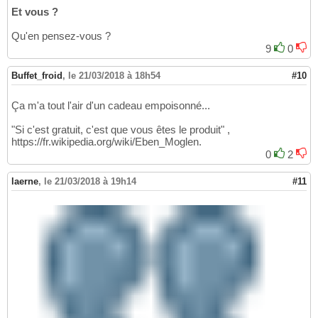
Et vous ?
Qu'en pensez-vous ?
9
0
Buffet_froid
,
le 21/03/2018 à 18h54
#10
Ça m'a tout l'air d'un cadeau empoisonné...
"Si c'est gratuit, c'est que vous êtes le produit" ,
https://fr.wikipedia.org/wiki/Eben_Moglen.
0
2
laerne
,
le 21/03/2018 à 19h14
#11