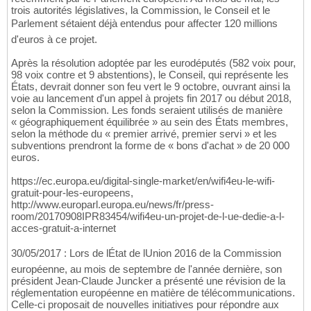
trois autorités législatives, la Commission, le Conseil et le
Parlement sétaient déjà entendus pour affecter 120 millions
d'euros à ce projet.
Après la résolution adoptée par les eurodéputés (582 voix pour,
98 voix contre et 9 abstentions), le Conseil, qui représente les
États, devrait donner son feu vert le 9 octobre, ouvrant ainsi la
voie au lancement d'un appel à projets fin 2017 ou début 2018,
selon la Commission. Les fonds seraient utilisés de manière
« géographiquement équilibrée » au sein des États membres,
selon la méthode du « premier arrivé, premier servi » et les
subventions prendront la forme de « bons d'achat » de 20 000
euros.
https://ec.europa.eu/digital-single-market/en/wifi4eu-le-wifi-
gratuit-pour-les-europeens,
http://www.europarl.europa.eu/news/fr/press-
room/20170908IPR83454/wifi4eu-un-projet-de-l-ue-dedie-a-l-
acces-gratuit-a-internet
30/05/2017 : Lors de lÉtat de lUnion 2016 de la Commission
européenne, au mois de septembre de l'année dernière, son
président Jean-Claude Juncker a présenté une révision de la
réglementation européenne en matière de télécommunications.
Celle-ci proposait de nouvelles initiatives pour répondre aux