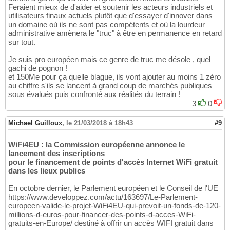
Feraient mieux de d'aider et soutenir les acteurs industriels et
utilisateurs finaux actuels plutôt que d'essayer d'innover dans
un domaine où ils ne sont pas compétents et où la lourdeur
administrative amènera le "truc" à être en permanence en retard
sur tout.
Je suis pro européen mais ce genre de truc me désole , quel
gachi de pognon !
et 150Me pour ça quelle blague, ils vont ajouter au moins 1 zéro
au chiffre s'ils se lancent à grand coup de marchés publiques
sous évalués puis confronté aux réalités du terrain !
3
0
Michael Guilloux
,
le 21/03/2018 à 18h43
#9
WiFi4EU : la Commission européenne annonce le
lancement des inscriptions
pour le financement de points d'accès Internet WiFi gratuit
dans les lieux publics
En octobre dernier, le Parlement européen et le Conseil de l'UE
https://www.developpez.com/actu/163697/Le-Parlement-
europeen-valide-le-projet-WiFi4EU-qui-prevoit-un-fonds-de-120-
millions-d-euros-pour-financer-des-points-d-acces-WiFi-
gratuits-en-Europe/ destiné à offrir un accès WIFI gratuit dans