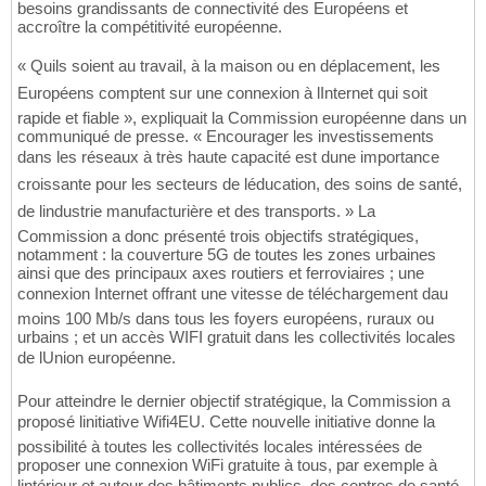
besoins grandissants de connectivité des Européens et
accroître la compétitivité européenne.
« Quils soient au travail, à la maison ou en déplacement, les
Européens comptent sur une connexion à lInternet qui soit
rapide et fiable », expliquait la Commission européenne dans un
communiqué de presse. « Encourager les investissements
dans les réseaux à très haute capacité est dune importance
croissante pour les secteurs de léducation, des soins de santé,
de lindustrie manufacturière et des transports. » La
Commission a donc présenté trois objectifs stratégiques,
notamment : la couverture 5G de toutes les zones urbaines
ainsi que des principaux axes routiers et ferroviaires ; une
connexion Internet offrant une vitesse de téléchargement dau
moins 100 Mb/s dans tous les foyers européens, ruraux ou
urbains ; et un accès WIFI gratuit dans les collectivités locales
de lUnion européenne.
Pour atteindre le dernier objectif stratégique, la Commission a
proposé linitiative Wifi4EU. Cette nouvelle initiative donne la
possibilité à toutes les collectivités locales intéressées de
proposer une connexion WiFi gratuite à tous, par exemple à
lintérieur et autour des bâtiments publics, des centres de santé,