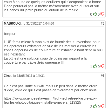
court à cause de quelques couillons qui s'acaparaient la borne.
Donc pourquoi pas la même mésaventure avec du squat sur
les bancs du jardin public ou autour de la mairie.
0
0
MABROUKI
,
le 31/05/2017 à 04h30
#5
bonjour
L'UE ferait mieux à mon avis de fournir des subventions pour
les operateurs existants en vue de les motiver à couvrir les
zones dépourvues de couverture et installer le haut débit là ou il
est inexistant ...
La 5G est une solution coup de poing par rapport à la
couverture par câble ,très onéreuse !!!
1
0
Zirak
,
le 31/05/2017 à 14h31
#6
Ce n'est pas limité au wifi, mais un peu dans le même ordre
d'idée, voilà ce qui s'est passé dernièrement par chez nous :
https://www.sciencesetavenir.fr/high-tech/etree-l-arbre-aux-
feuilles-photovoltaiques-installe-a-nevers_113325
2
0