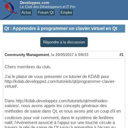
Developpez.com
Le Club des Développeurs et IT Pro
Actus
Forum Qt
Emploi
Qt
:
Apprendre à programmer un clavier virtuel en Qt
Répondre à la discussion
Community Management
,
le 20/05/2017 à 04h53
#1
Chers membres du club,
J'ai le plaisir de vous présenter ce tutoriel de KDAB pour
http://kdab.developpez.com/tutoriels/qt/programmer-clavier-
virtuel/.
Dans http://kdab.developpez.com/tutoriels/qt/methodes-
saisies/, nous avons appris les concepts généraux des
méthodes de saisie dans Qt, et nous avons jeté un coup d'il en
coulisses pour voir comment, dans le système de fenêtres
natif, l'évènement associé à l'appui sur une touche circule à
travers la pile de saisie de Qt jusqu'à apparaître à l'écran au