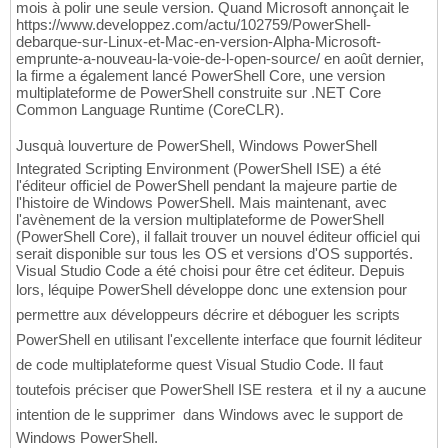
mois à polir une seule version. Quand Microsoft annonçait le
https://www.developpez.com/actu/102759/PowerShell-
debarque-sur-Linux-et-Mac-en-version-Alpha-Microsoft-
emprunte-a-nouveau-la-voie-de-l-open-source/ en août dernier,
la firme a également lancé PowerShell Core, une version
multiplateforme de PowerShell construite sur .NET Core
Common Language Runtime (CoreCLR).
Jusquà louverture de PowerShell, Windows PowerShell
Integrated Scripting Environment (PowerShell ISE) a été
l'éditeur officiel de PowerShell pendant la majeure partie de
l'histoire de Windows PowerShell. Mais maintenant, avec
l'avènement de la version multiplateforme de PowerShell
(PowerShell Core), il fallait trouver un nouvel éditeur officiel qui
serait disponible sur tous les OS et versions d'OS supportés.
Visual Studio Code a été choisi pour être cet éditeur. Depuis
lors, léquipe PowerShell développe donc une extension pour
permettre aux développeurs décrire et déboguer les scripts
PowerShell en utilisant l'excellente interface que fournit léditeur
de code multiplateforme quest Visual Studio Code. Il faut
toutefois préciser que PowerShell ISE restera  et il ny a aucune
intention de le supprimer  dans Windows avec le support de
Windows PowerShell.