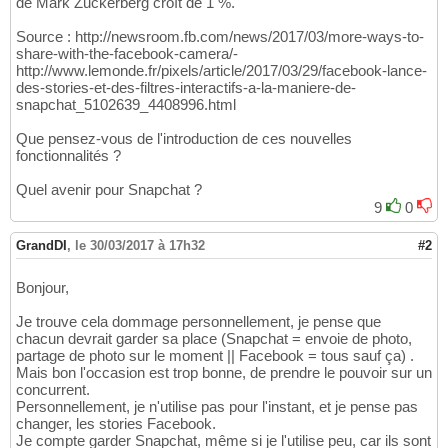
de Mark Zuckerberg croît de 1 %.
Source : http://newsroom.fb.com/news/2017/03/more-ways-to-
share-with-the-facebook-camera/-
http://www.lemonde.fr/pixels/article/2017/03/29/facebook-lance-
des-stories-et-des-filtres-interactifs-a-la-maniere-de-
snapchat_5102639_4408996.html
Que pensez-vous de l'introduction de ces nouvelles
fonctionnalités ?
Quel avenir pour Snapchat ?
9
0
GrandDI
,
le 30/03/2017 à 17h32
#2
Bonjour,
Je trouve cela dommage personnellement, je pense que
chacun devrait garder sa place (Snapchat = envoie de photo,
partage de photo sur le moment || Facebook = tous sauf ça) .
Mais bon l'occasion est trop bonne, de prendre le pouvoir sur un
concurrent.
Personnellement, je n'utilise pas pour l'instant, et je pense pas
changer, les stories Facebook.
Je compte garder Snapchat, même si je l'utilise peu, car ils sont