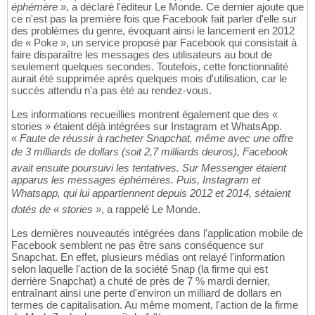
éphémère
», a déclaré l'éditeur Le Monde. Ce dernier ajoute que
ce n'est pas la première fois que Facebook fait parler d'elle sur
des problèmes du genre, évoquant ainsi le lancement en 2012
de « Poke », un service proposé par Facebook qui consistait à
faire disparaître les messages des utilisateurs au bout de
seulement quelques secondes. Toutefois, cette fonctionnalité
aurait été supprimée après quelques mois d'utilisation, car le
succès attendu n'a pas été au rendez-vous.
Les informations recueillies montrent également que des «
stories » étaient déjà intégrées sur Instagram et WhatsApp.
«
Faute de réussir à racheter Snapchat, même avec une offre
de 3 milliards de dollars (soit 2,7 milliards deuros), Facebook
avait ensuite poursuivi les tentatives. Sur Messenger étaient
apparus les messages éphémères. Puis, Instagram et
Whatsapp, qui lui appartiennent depuis 2012 et 2014, sétaient
dotés de « stories »
, a rappelé Le Monde.
Les dernières nouveautés intégrées dans l'application mobile de
Facebook semblent ne pas être sans conséquence sur
Snapchat. En effet, plusieurs médias ont relayé l'information
selon laquelle l'action de la société Snap (la firme qui est
derrière Snapchat) a chuté de près de 7 % mardi dernier,
entraînant ainsi une perte d'environ un milliard de dollars en
termes de capitalisation. Au même moment, l'action de la firme