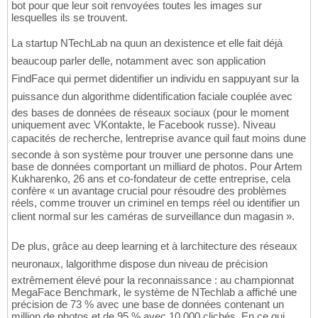
bot pour que leur soit renvoyées toutes les images sur
lesquelles ils se trouvent.
La startup NTechLab na quun an dexistence et elle fait déjà
beaucoup parler delle, notamment avec son application
FindFace qui permet didentifier un individu en sappuyant sur la
puissance dun algorithme didentification faciale couplée avec
des bases de données de réseaux sociaux (pour le moment
uniquement avec VKontakte, le Facebook russe). Niveau
capacités de recherche, lentreprise avance quil faut moins dune
seconde à son système pour trouver une personne dans une
base de données comportant un milliard de photos. Pour Artem
Kukharenko, 26 ans et co-fondateur de cette entreprise, cela
confère « un avantage crucial pour résoudre des problèmes
réels, comme trouver un criminel en temps réel ou identifier un
client normal sur les caméras de surveillance dun magasin ».
De plus, grâce au deep learning et à larchitecture des réseaux
neuronaux, lalgorithme dispose dun niveau de précision
extrêmement élevé pour la reconnaissance : au championnat
MegaFace Benchmark, le système de NTechlab a affiché une
précision de 73 % avec une base de données contenant un
million de photos et de 95 % avec 10 000 clichés. En ce qui