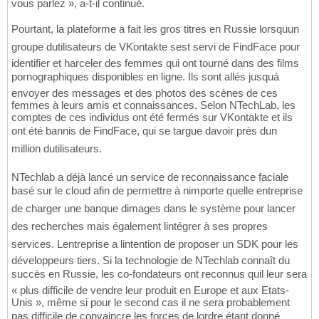
vous parlez », a-t-il continué.
Pourtant, la plateforme a fait les gros titres en Russie lorsquun
groupe dutilisateurs de VKontakte sest servi de FindFace pour
identifier et harceler des femmes qui ont tourné dans des films
pornographiques disponibles en ligne. Ils sont allés jusquà
envoyer des messages et des photos des scènes de ces
femmes à leurs amis et connaissances. Selon NTechLab, les
comptes de ces individus ont été fermés sur VKontakte et ils
ont été bannis de FindFace, qui se targue davoir près dun
million dutilisateurs.
NTechlab a déjà lancé un service de reconnaissance faciale
basé sur le cloud afin de permettre à nimporte quelle entreprise
de charger une banque dimages dans le système pour lancer
des recherches mais également lintégrer à ses propres
services. Lentreprise a lintention de proposer un SDK pour les
développeurs tiers. Si la technologie de NTechlab connaît du
succès en Russie, les co-fondateurs ont reconnus quil leur sera
« plus difficile de vendre leur produit en Europe et aux Etats-
Unis », même si pour le second cas il ne sera probablement
pas difficile de convaincre les forces de lordre étant donné