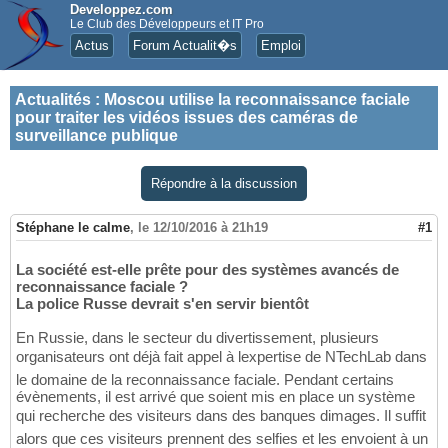
Developpez.com
Le Club des Développeurs et IT Pro
Actus
Forum Actualit�s
Emploi
Actualités
:
Moscou utilise la reconnaissance faciale
pour traiter les vidéos issues des caméras de
surveillance publique
Répondre à la discussion
Stéphane le calme
,
le 12/10/2016 à 21h19
#1
La société est-elle prête pour des systèmes avancés de
reconnaissance faciale ?
La police Russe devrait s'en servir bientôt
En Russie, dans le secteur du divertissement, plusieurs
organisateurs ont déjà fait appel à lexpertise de NTechLab dans
le domaine de la reconnaissance faciale. Pendant certains
évènements, il est arrivé que soient mis en place un système
qui recherche des visiteurs dans des banques dimages. Il suffit
alors que ces visiteurs prennent des selfies et les envoient à un