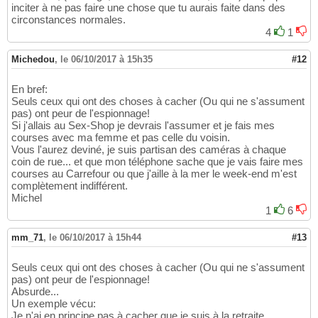
inciter à ne pas faire une chose que tu aurais faite dans des
circonstances normales.
4
1
Michedou
,
le 06/10/2017 à 15h35
#12
En bref:
Seuls ceux qui ont des choses à cacher (Ou qui ne s'assument
pas) ont peur de l'espionnage!
Si j'allais au Sex-Shop je devrais l'assumer et je fais mes
courses avec ma femme et pas celle du voisin.
Vous l'aurez deviné, je suis partisan des caméras à chaque
coin de rue... et que mon téléphone sache que je vais faire mes
courses au Carrefour ou que j'aille à la mer le week-end m'est
complètement indifférent.
Michel
1
6
mm_71
,
le 06/10/2017 à 15h44
#13
Seuls ceux qui ont des choses à cacher (Ou qui ne s'assument
pas) ont peur de l'espionnage!
Absurde...
Un exemple vécu:
Je n'ai en principe pas à cacher que je suis à la retraite,