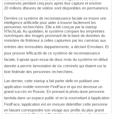
conservés pendant cinq jours après leur capture et environ
20 millions dheures de vidéos sont disponibles en permanence.
Derrière ce système de reconnaissance faciale se trouve une
intelligence artificielle pour aider à trouver facilement les
personnes recherchées. Elle a été conçue par la startup
NTechLab. Au quotidien, le système compare les empreintes
numériques des images provenant de la base de données du
ministère de lIntérieur à celles capturées par les caméras aux
entrées des immeubles dappartements, a déclaré Ermolaev. Et
pour prouver lefficacité de ce système de reconnaissance
faciale, il ajoute quun essai de deux mois du système en début
dannée a permis larrestation de six criminels qui étaient sur la
liste fédérale des personnes recherchées.
Lan dernier, cette startup a fait parler delle en publiant une
application mobile nommée FindFace et qui est devenue un
grand succès en Russie. En prenant la photo dune personne
lambda dans un espace public et en la soumettant à lapplication
FindFace, lapplication est en mesure didentifier cette personne
en faisant correspondre son visage aux profils du plus grand