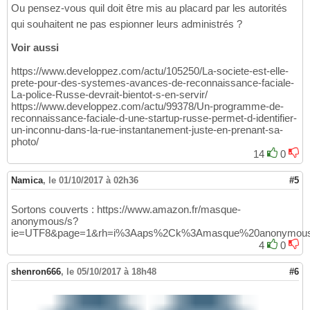
Ou pensez-vous quil doit être mis au placard par les autorités
qui souhaitent ne pas espionner leurs administrés ?
Voir aussi
https://www.developpez.com/actu/105250/La-societe-est-elle-
prete-pour-des-systemes-avances-de-reconnaissance-faciale-
La-police-Russe-devrait-bientot-s-en-servir/
https://www.developpez.com/actu/99378/Un-programme-de-
reconnaissance-faciale-d-une-startup-russe-permet-d-identifier-
un-inconnu-dans-la-rue-instantanement-juste-en-prenant-sa-
photo/
14
0
Namica
,
le 01/10/2017 à 02h36
#5
Sortons couverts : https://www.amazon.fr/masque-
anonymous/s?
ie=UTF8&page=1&rh=i%3Aaps%2Ck%3Amasque%20anonymou
4
0
shenron666
,
le 05/10/2017 à 18h48
#6