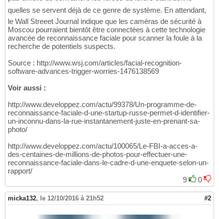
quelles se servent déjà de ce genre de système. En attendant,
le Wall Streeet Journal indique que les caméras de sécurité à
Moscou pourraient bientôt être connectées à cette technologie
avancée de reconnaissance faciale pour scanner la foule à la
recherche de potentiels suspects.
Source : http://www.wsj.com/articles/facial-recognition-
software-advances-trigger-worries-1476138569
Voir aussi :
http://www.developpez.com/actu/99378/Un-programme-de-
reconnaissance-faciale-d-une-startup-russe-permet-d-identifier-
un-inconnu-dans-la-rue-instantanement-juste-en-prenant-sa-
photo/
http://www.developpez.com/actu/100065/Le-FBI-a-acces-a-
des-centaines-de-millions-de-photos-pour-effectuer-une-
reconnaissance-faciale-dans-le-cadre-d-une-enquete-selon-un-
rapport/
9
0
micka132
,
le 12/10/2016 à 21h52
#2