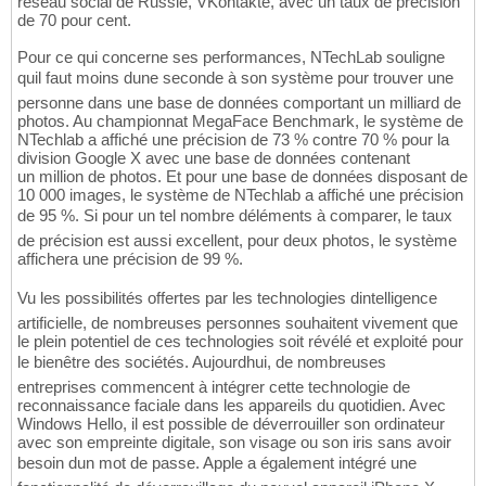
réseau social de Russie, VKontakte, avec un taux de précision
de 70 pour cent.
Pour ce qui concerne ses performances, NTechLab souligne
quil faut moins dune seconde à son système pour trouver une
personne dans une base de données comportant un milliard de
photos. Au championnat MegaFace Benchmark, le système de
NTechlab a affiché une précision de 73 % contre 70 % pour la
division Google X avec une base de données contenant
un million de photos. Et pour une base de données disposant de
10 000 images, le système de NTechlab a affiché une précision
de 95 %. Si pour un tel nombre déléments à comparer, le taux
de précision est aussi excellent, pour deux photos, le système
affichera une précision de 99 %.
Vu les possibilités offertes par les technologies dintelligence
artificielle, de nombreuses personnes souhaitent vivement que
le plein potentiel de ces technologies soit révélé et exploité pour
le bienêtre des sociétés. Aujourdhui, de nombreuses
entreprises commencent à intégrer cette technologie de
reconnaissance faciale dans les appareils du quotidien. Avec
Windows Hello, il est possible de déverrouiller son ordinateur
avec son empreinte digitale, son visage ou son iris sans avoir
besoin dun mot de passe. Apple a également intégré une