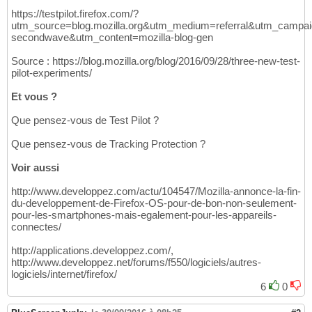
https://testpilot.firefox.com/?
utm_source=blog.mozilla.org&utm_medium=referral&utm_campaign
secondwave&utm_content=mozilla-blog-gen
Source : https://blog.mozilla.org/blog/2016/09/28/three-new-test-
pilot-experiments/
Et vous ?
Que pensez-vous de Test Pilot ?
Que pensez-vous de Tracking Protection ?
Voir aussi
http://www.developpez.com/actu/104547/Mozilla-annonce-la-fin-
du-developpement-de-Firefox-OS-pour-de-bon-non-seulement-
pour-les-smartphones-mais-egalement-pour-les-appareils-
connectes/
http://applications.developpez.com/,
http://www.developpez.net/forums/f550/logiciels/autres-
logiciels/internet/firefox/
6
0