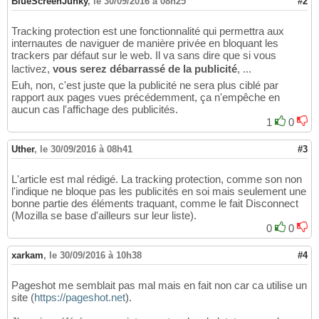
BlueScreenJunky
,
le 30/09/2016 à 08h25
#2
Tracking protection est une fonctionnalité qui permettra aux
internautes de naviguer de manière privée en bloquant les
trackers par défaut sur le web. Il va sans dire que si vous
lactivez,
vous serez débarrassé de la publicité
, ...
Euh, non, c'est juste que la publicité ne sera plus ciblé par
rapport aux pages vues précédemment, ça n'empêche en
aucun cas l'affichage des publicités.
1
0
Uther
,
le 30/09/2016 à 08h41
#3
L'article est mal rédigé. La tracking protection, comme son non
l'indique ne bloque pas les publicités en soi mais seulement une
bonne partie des éléments traquant, comme le fait Disconnect
(Mozilla se base d'ailleurs sur leur liste).
0
0
xarkam
,
le 30/09/2016 à 10h38
#4
Pageshot me semblait pas mal mais en fait non car ca utilise un
site (
https://pageshot.net
).