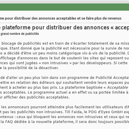
me pour distribuer des annonces acceptables et se faire plus de revenus
 plateforme pour distribuer des annonces « accep
s grand nombre de publicités
 blocage de publicités est en train de s’écarter totalement de sa missi
ue. Etant donné que la publicité est nécessaire pour la survie de n
us a décidé d’être un peu moins catégorique vis-à-vis de la publicité
’affichage d’annonces dans le but de soutenir les sites qui reposent su
nonces qui sont jugées « non intrusives » par les développeurs. Si cette
 la possibilité de la désactiver.
idé d’aller un peu plus loin dans son programme de Publicité Accepta
ttre en relation des éditeurs qui souhaitent vendre leurs espaces pub
chent à acheter au plus bas prix. La plateforme baptisée «
Acceptable
 acceptables. Le programme actuel a en effet vu sa portée limitée à
ur afficher des publicités acceptables.
, les annonceurs pourront atteindre plus facilement les utilisateurs d’A
as les publicités non intrusives. Till Faida, le PDG d’Eyeo GmbH expl
ontenus : ceux qui bloquent les annonces non intrusives et ceux qui ne
s la FAQ dédiée à la nouvelle plateforme, il sera donc toujours possibl