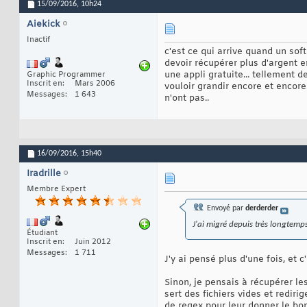
15/09/2016,
10h24
Aiekick
Inactif
c'est ce qui arrive quand un soft
devoir récupérer plus d'argent 
une appli gratuite... tellement 
Graphic Programmer
Inscrit en
Mars 2006
vouloir grandir encore et encore
Messages
1 643
n'ont pas..
16/09/2016,
15h40
Iradrille
Membre Expert
Envoyé par
derderder
J'ai migré depuis très longtemp
Étudiant
Inscrit en
Juin 2012
Messages
1 711
J'y ai pensé plus d'une fois, et
Sinon, je pensais à récupérer le
sert des fichiers vides et rediri
de regex pour leur donner le bo