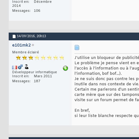
Inscrit en
Décembre
2014
Messages
106
14/09/2016,
20h13
e101mk2
Membre éclairé
J'utilise un bloqueur de publici
Le problème je pense vient en e
l’accès à l'information ou à l'
Développeur informatique
l'information, bof bof...).
Inscrit en
Mars 2011
Je ne suis donc pas contre les pu
Messages
187
inutile dans nos contexte de vie
Certain me parlerons d'un sentim
carte mère que sur des tampons o
visite sur un forum permet de fai
En bref,
si leur liste blanche respecte q