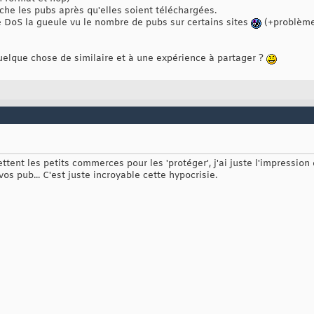
che les pubs après qu'elles soient téléchargées.
e DoS la gueule vu le nombre de pubs sur certains sites
(+problèmes
uelque chose de similaire et à une expérience à partager ?
ttent les petits commerces pour les 'protéger', j'ai juste l'impressio
vos pub... C'est juste incroyable cette hypocrisie.