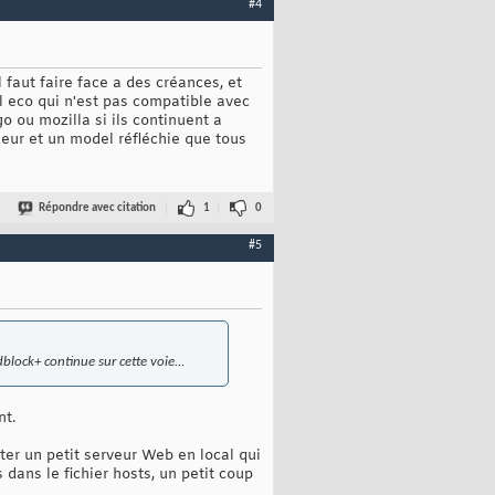
#4
 faut faire face a des créances, et
l eco qui n'est pas compatible avec
o ou mozilla si ils continuent a
ueur et un model réfléchie que tous
Répondre avec citation
1
0
#5
lock+ continue sur cette voie...
nt.
nter un petit serveur Web en local qui
s dans le fichier hosts, un petit coup