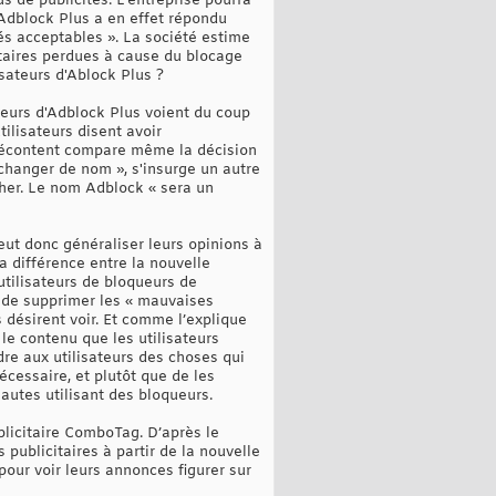
s de publicités. L’entreprise pourra
Adblock Plus a en effet répondu
tés acceptables ». La société estime
itaires perdues à cause du blocage
isateurs d'Ablock Plus ?
teurs d'Adblock Plus voient du coup
ilisateurs disent avoir
r mécontent compare même la décision
 changer de nom », s'insurge un autre
cher. Le nom Adblock « sera un
peut donc généraliser leurs opinions à
a différence entre la nouvelle
utilisateurs de bloqueurs de
é de supprimer les « mauvaises
s désirent voir. Et comme l’explique
le contenu que les utilisateurs
dre aux utilisateurs des choses qui
écessaire, et plutôt que de les
rnautes utilisant des bloqueurs.
licitaire ComboTag. D’après le
 publicitaires à partir de la nouvelle
our voir leurs annonces figurer sur