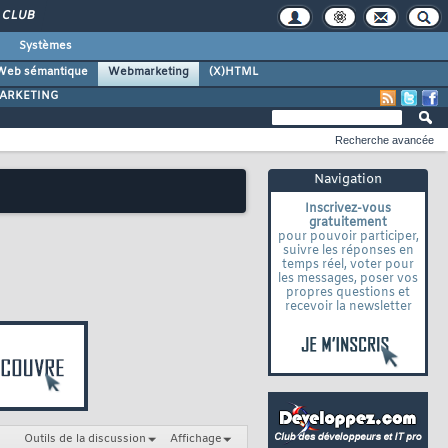
CLUB
Systèmes
Web sémantique
Webmarketing
(X)HTML
ARKETING
Recherche avancée
Navigation
Inscrivez-vous
gratuitement
pour pouvoir participer,
suivre les réponses en
temps réel, voter pour
les messages, poser vos
propres questions et
recevoir la newsletter
Outils de la discussion
Affichage