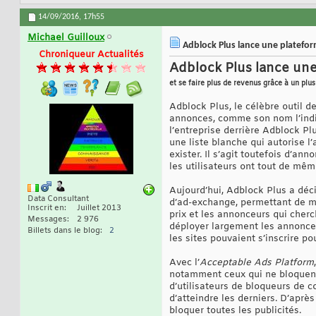
14/09/2016,
17h55
Michael Guilloux
Adblock Plus lance une platefor
Chroniqueur Actualités
Adblock Plus lance une
et se faire plus de revenus grâce à un plu
Adblock Plus, le célèbre outil de
annonces, comme son nom l’indiq
l’entreprise derrière Adblock Pl
une liste blanche qui autorise l
exister. Il s’agit toutefois d’an
les utilisateurs ont tout de même
Aujourd’hui, Adblock Plus a déc
Data Consultant
d’ad-exchange, permettant de me
Inscrit en
Juillet 2013
prix et les annonceurs qui cher
Messages
2 976
déployer largement les annonces
Billets dans le blog
2
les sites pouvaient s’inscrire po
Avec l’
Acceptable Ads Platform
notamment ceux qui ne bloquent p
d’utilisateurs de bloqueurs de c
d’atteindre les derniers. D’aprè
bloquer toutes les publicités.