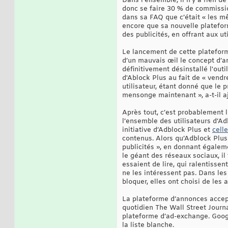
Dans l’ensemble, il n’y a rien d
donc se faire 30 % de commissio
dans sa FAQ que c’était « les mê
encore que sa nouvelle platefor
des publicités, en offrant aux u
Le lancement de cette plateforme
d’un mauvais œil le concept d’an
définitivement désinstallé l'ou
d'Ablock Plus au fait de « vend
utilisateur, étant donné que le
mensonge maintenant », a-t-il a
Après tout, c’est probablement l
l’ensemble des utilisateurs d’Ad
initiative d’Adblock Plus et
cell
contenus. Alors qu’Adblock Plus
publicités », en donnant égalemen
le géant des réseaux sociaux, i
essaient de lire, qui ralentisse
ne les intéressent pas. Dans les 
bloquer, elles ont choisi de les 
La plateforme d’annonces accept
quotidien The Wall Street Journa
plateforme d’ad-exchange. Googl
la liste blanche.