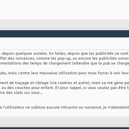
té depuis quelques années. En faites, depuis que les publicités se sont
ffet des nuisances, comme les pop-up, ou encore les publicités sono
augmentations des temps de chargement (attendre que la pub se charge 
bs, mais contre leur mauvaise utilisation pour nous forcer à voir leur 
.
ent de traçage et ciblage (via cookies et autre), mais sa me gène pas
u des couches pour enfant. Et pour rappel, si vous voulez pas être trac
re des stats sur vous...
ue l'utilisateur ne subisse aucune intrusion ou nuisance, je n'abandonn