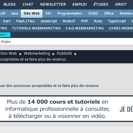
BLOGS
CHAT
NEWSLETTER
EMPLOI
ÉTUDES
DROIT
oft
Java
Dév. Web
EDI
Programmation
SGBD
Office
Mobiles
Dart
Flash / Flex
JavaScript
NodeJS
PHP
Ruby
TypeScript
ING
TUTORIELS WEBMARKETING
F.A.Q WEBMARKETING
LIVRES WEBM
ent !
Règles
ption Web
Webmarketing
Publicité
ceptables et se faire plus de revenus
uer des annonces acceptables et se faire plus de revenus