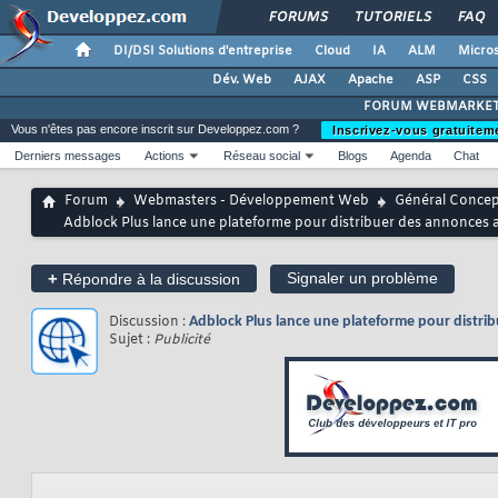
FORUMS
TUTORIELS
FAQ
DI/DSI Solutions d'entreprise
Cloud
IA
ALM
Micros
Dév. Web
AJAX
Apache
ASP
CSS
FORUM WEBMARKET
Vous n'êtes pas encore inscrit sur Developpez.com ?
Inscrivez-vous gratuitem
Derniers messages
Actions
Réseau social
Blogs
Agenda
Chat
Forum
Webmasters - Développement Web
Général Conce
Adblock Plus lance une plateforme pour distribuer des annonces ac
+
Signaler un problème
Répondre à la discussion
Discussion :
Adblock Plus lance une plateforme pour distrib
Sujet :
Publicité