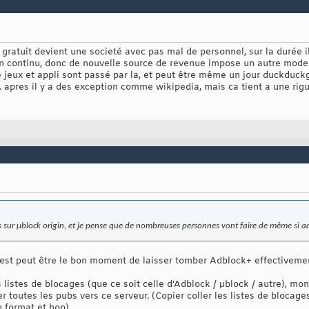
 gratuit devient une societé avec pas mal de personnel, sur la durée il
en continu, donc de nouvelle source de revenue impose un autre mode
de jeux et appli sont passé par la, et peut être même un jour duckduckg
. apres il y a des exception comme wikipedia, mais ca tient a une rig
s sur μblock origin, et je pense que de nombreuses personnes vont faire de même si adb
 c'est peut être le bon moment de laisser tomber Adblock+ effectiveme
s listes de blocages (que ce soit celle d'Adblock / µblock / autre), mo
ger toutes les pubs vers ce serveur. (Copier coller les listes de blocage
n format et hop)