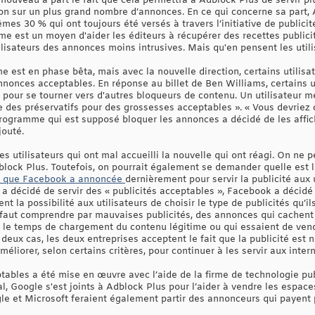
e nouveau à part le fait que cela permettra à Adblock Plus de servir plu
n sur un plus grand nombre d’annonces. En ce qui concerne sa part, 
mes 30 % qui ont toujours été versés à travers l’initiative de publici
me est un moyen d'aider les éditeurs à récupérer des recettes public
tilisateurs des annonces moins intrusives. Mais qu'en pensent les util
 est en phase bêta, mais avec la nouvelle direction, certains utilisa
nonces acceptables. En réponse au billet de Ben Williams, certains ut
til pour se tourner vers d'autres bloqueurs de contenu. Un utilisateu
re des préservatifs pour des grossesses acceptables ». « Vous devriez
 programme qui est supposé bloquer les annonces a décidé de les affi
jouté.
es utilisateurs qui ont mal accueilli la nouvelle qui ont réagi. On ne 
block Plus. Toutefois, on pourrait également se demander quelle est l
e que Facebook a annoncée
dernièrement pour servir la publicité aux 
 a décidé de servir des « publicités acceptables », Facebook a décid
t la possibilité aux utilisateurs de choisir le type de publicités qu’il
l faut comprendre par mauvaises publicités, des annonces qui cachent 
nt le temps de chargement du contenu légitime ou qui essaient de ven
deux cas, les deux entreprises acceptent le fait que la publicité est n
améliorer, selon certains critères, pour continuer à les servir aux inte
ables a été mise en œuvre avec l’aide de la firme de technologie pub
l, Google s'est joints à Adblock Plus pour l’aider à vendre les espaces
e et Microsoft feraient également partir des annonceurs qui payent p