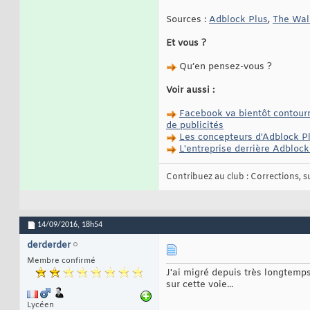
Sources :
Adblock Plus
,
The Wall
Et vous ?
Qu’en pensez-vous ?
Voir aussi :
Facebook va bientôt contourne
de publicités
Les concepteurs d'Adblock Pl
L'entreprise derrière Adblock
Contribuez au club : Corrections, sug
14/09/2016,
18h54
derderder
Membre confirmé
J'ai migré depuis très longtemp
sur cette voie...
Lycéen