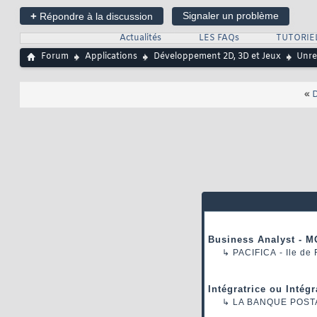
+
Signaler un problème
Répondre à la discussion
Actualités
LES FAQs
TUTORIE
Forum
Applications
Développement 2D, 3D et Jeux
Unre
«
D
Business Analyst - M
↳
PACIFICA
- Ile de
Intégratrice ou Intég
↳
LA BANQUE POST