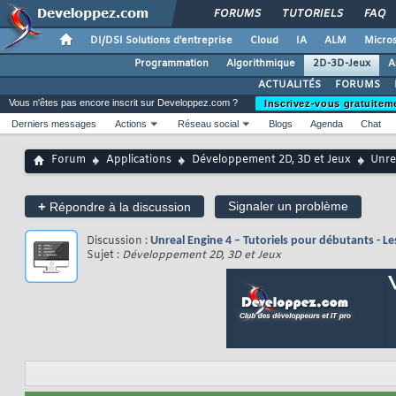
FORUMS
TUTORIELS
FAQ
DI/DSI Solutions d'entreprise
Cloud
IA
ALM
Micros
Programmation
Algorithmique
2D-3D-Jeux
A
ACTUALITÉS
FORUMS
Vous n'êtes pas encore inscrit sur Developpez.com ?
Inscrivez-vous gratuitem
Derniers messages
Actions
Réseau social
Blogs
Agenda
Chat
Forum
Applications
Développement 2D, 3D et Jeux
Unre
+
Signaler un problème
Répondre à la discussion
Discussion :
Unreal Engine 4 – Tutoriels pour débutants - Le
Sujet :
Développement 2D, 3D et Jeux