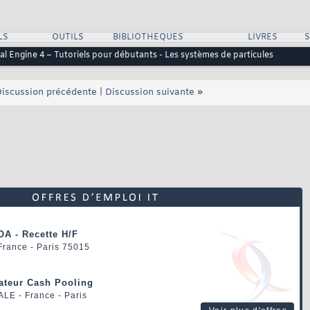
LS
OUTILS
BIBLIOTHEQUES
LIVRES
al Engine 4 – Tutoriels pour débutants - Les systèmes de particules
iscussion précédente
|
Discussion suivante
»
OA - Recette H/F
 France - Paris 75015
rateur Cash Pooling
ALE
- France - Paris