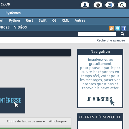
CLUB
Systèmes
rl
Python
Rust
Swift
Qt
XML
Autres
URCES
VIDÉOS
Recherche avancée
Navigation
Inscrivez-vous
gratuitement
pour pouvoir participer,
suivre les réponses en
temps réel, voter pour
les messages, poser vos
propres questions et
recevoir la newsletter
Outils de la discussion
Affichage