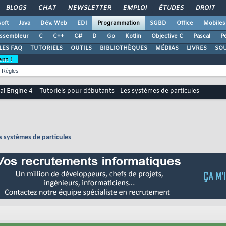
BLOGS
CHAT
NEWSLETTER
EMPLOI
ÉTUDES
DROIT
oft
Java
Dév. Web
EDI
Programmation
SGBD
Office
Mobiles
ssembleur
C
C++
C#
D
Go
Kotlin
Objective C
Pascal
Pe
LES FAQ
TUTORIELS
OUTILS
BIBLIOTHÈQUES
MÉDIAS
LIVRES
SO
ent !
Règles
al Engine 4 – Tutoriels pour débutants - Les systèmes de particules
s systèmes de particules