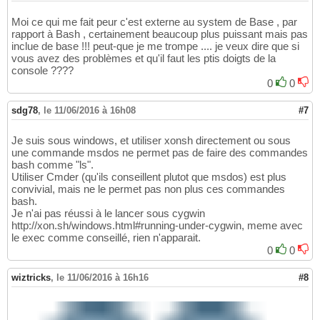
Moi ce qui me fait peur c'est externe au system de Base , par
rapport à Bash , certainement beaucoup plus puissant mais pas
inclue de base !!! peut-que je me trompe .... je veux dire que si
vous avez des problèmes et qu'il faut les ptis doigts de la
console ????
0
0
sdg78
,
le 11/06/2016 à 16h08
#7
Je suis sous windows, et utiliser xonsh directement ou sous
une commande msdos ne permet pas de faire des commandes
bash comme "ls".
Utiliser Cmder (qu'ils conseillent plutot que msdos) est plus
convivial, mais ne le permet pas non plus ces commandes
bash.
Je n'ai pas réussi à le lancer sous cygwin
http://xon.sh/windows.html#running-under-cygwin, meme avec
le exec comme conseillé, rien n'apparait.
0
0
wiztricks
,
le 11/06/2016 à 16h16
#8