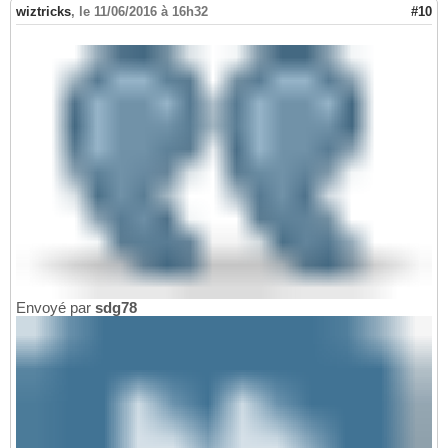
wiztricks
,
le 11/06/2016 à 16h32
#10
Envoyé par
sdg78