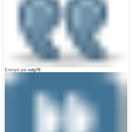
Envoyé par
sdg78