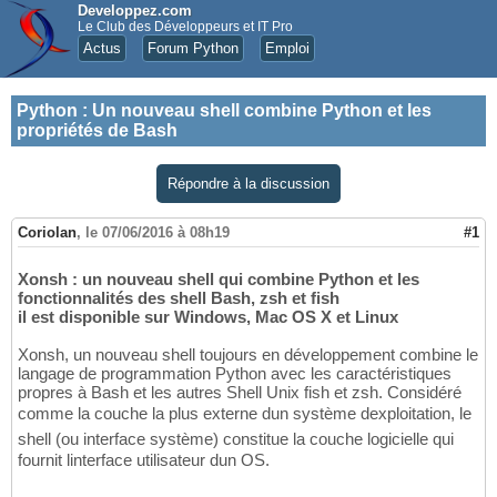
Developpez.com
Le Club des Développeurs et IT Pro
Actus
Forum Python
Emploi
Python
:
Un nouveau shell combine Python et les
propriétés de Bash
Répondre à la discussion
Coriolan
,
le 07/06/2016 à 08h19
#1
Xonsh : un nouveau shell qui combine Python et les
fonctionnalités des shell Bash, zsh et fish
il est disponible sur Windows, Mac OS X et Linux
Xonsh, un nouveau shell toujours en développement combine le
langage de programmation Python avec les caractéristiques
propres à Bash et les autres Shell Unix fish et zsh. Considéré
comme la couche la plus externe dun système dexploitation, le
shell (ou interface système) constitue la couche logicielle qui
fournit linterface utilisateur dun OS.