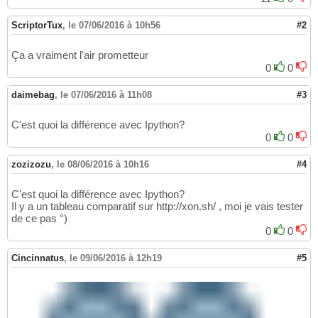
ScriptorTux
,
le 07/06/2016 à 10h56
#2
Ça a vraiment l'air prometteur
0
0
daimebag
,
le 07/06/2016 à 11h08
#3
C'est quoi la différence avec Ipython?
0
0
zozizozu
,
le 08/06/2016 à 10h16
#4
C'est quoi la différence avec Ipython?
Il y a un tableau comparatif sur http://xon.sh/ , moi je vais tester
de ce pas °)
0
0
Cincinnatus
,
le 09/06/2016 à 12h19
#5