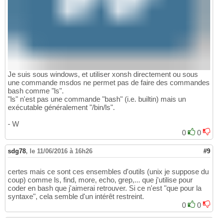
Je suis sous windows, et utiliser xonsh directement ou sous
une commande msdos ne permet pas de faire des commandes
bash comme "ls".
"ls" n'est pas une commande "bash" (i.e. builtin) mais un
exécutable généralement "/bin/ls".
- W
0
0
sdg78
,
le 11/06/2016 à 16h26
#9
certes mais ce sont ces ensembles d'outils (unix je suppose du
coup) comme ls, find, more, echo, grep,... que j'utilise pour
coder en bash que j'aimerai retrouver. Si ce n'est "que pour la
syntaxe", cela semble d'un intérêt restreint.
0
0