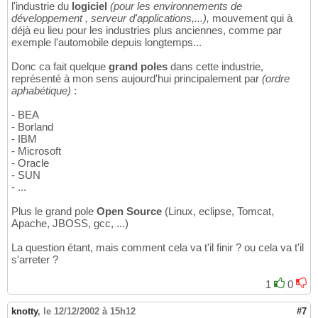
l'industrie du
logiciel
(pour les environnements de
développement , serveur d'applications,...),
mouvement qui à
déjà eu lieu pour les industries plus anciennes, comme par
exemple l'automobile depuis longtemps...
Donc ca fait quelque
grand poles
dans cette industrie,
représenté à mon sens aujourd'hui principalement par
(ordre
aphabétique)
:
- BEA
- Borland
- IBM
- Microsoft
- Oracle
- SUN
- ...
Plus le grand pole
Open Source
(Linux, eclipse, Tomcat,
Apache, JBOSS, gcc, ...)
La question étant, mais comment cela va t'il finir ? ou cela va t'il
s'arreter ?
1
0
knotty
,
le 12/12/2002 à 15h12
#7