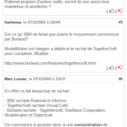
Rational propose d'autres outils, seront ils eux aussi tous
maintenus et améliorés ?
1
0
hachesse
,
le 07/12/2002 à 12h04
#5
Est ce qu' IBM ne ferait que suivre le mouvement commencer
par Borland?
ModelMaker est integrer a delphi et le rachat de TogetherSoft
pour completer JBuilder
http://www.borland.com/features/togethersoft.html
1
0
Marc Lussac
,
le 07/12/2002 à 12h37
#6
En effet ca fait beaucoup de rachat :
- IBM rachete Rational et Informix
- TogetherSoft rachete Visual Café
- Borland rachete : Togethersoft, StarBase Corporation,
Modelmaker et Optimizeit
On commence à assister donc à une
concentration
de