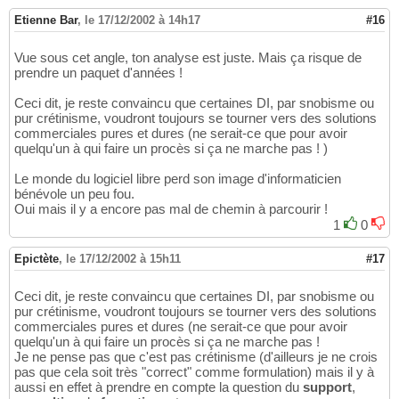
Etienne Bar
,
le 17/12/2002 à 14h17
#16
Vue sous cet angle, ton analyse est juste. Mais ça risque de
prendre un paquet d'années !
Ceci dit, je reste convaincu que certaines DI, par snobisme ou
pur crétinisme, voudront toujours se tourner vers des solutions
commerciales pures et dures (ne serait-ce que pour avoir
quelqu'un à qui faire un procès si ça ne marche pas ! )
Le monde du logiciel libre perd son image d'informaticien
bénévole un peu fou.
Oui mais il y a encore pas mal de chemin à parcourir !
1
0
Epictète
,
le 17/12/2002 à 15h11
#17
Ceci dit, je reste convaincu que certaines DI, par snobisme ou
pur crétinisme, voudront toujours se tourner vers des solutions
commerciales pures et dures (ne serait-ce que pour avoir
quelqu'un à qui faire un procès si ça ne marche pas !
Je ne pense pas que c'est pas crétinisme (d'ailleurs je ne crois
pas que cela soit très "correct" comme formulation) mais il y à
aussi en effet à prendre en compte la question du
support
,