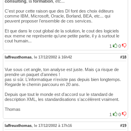
consulting
, la
formation
, etc...
C'est pour cette raison que des DI font des choix éditeurs
comme IBM, Microsoft, Oracle, Borland, BEA, etc... qui
peuvent proposer l'ensemble de ces services.
Et que dans le cout global de la solution, le cout des logiciels
eux meme ne représente qu'une petite partie, il y à surtout le
cout humain...
1
0
laffreuxthomas
,
le 17/12/2002 à 16h42
#18
Vue sous cet angle, ton analyse est juste. Mais ça risque de
prendre un paquet d'années !
pas si sûr. L'informatique n'existe pas depuis bien longtemps.
Regarde le chemin parcouru en 20 ans.
Depuis que tout le monde est d'accord sur le standard de
description XML, les standardisations s'accélèrent vraiment.
Thomas
1
0
laffreuxthomas
,
le 17/12/2002 à 17h16
#19