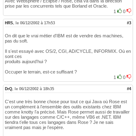
Avec Websphere / Eclipse / Rose, cela va dans la direction
prise par les concurrents tels que Borland et Oracle.
1
0
HRS
,
le 06/12/2002 à 17h53
#3
On dit que le vrai métier d'IBM est de vendre des machines,
pas du soft.
Il s'est essayé avec OS/2, CGI, AD/CYCLE, INFORMIX. Où en
sont ces
produits aujourd'hui ?
Occuper le terrain, est-ce suffisant ?
1
0
DrQ
,
le 06/12/2002 à 18h35
#4
C'est une très bonne chose pour tout ce qui Java où Rose est
un complément à l'ensemble des outils existants chez IBM
comme knotty l'a précisé. Mais Rose permet aussi de travailler
sur des langages comme C/C++, même VB6 et .NET. IBM
tiendra t'elle tous ces langages dans Rose ? Je ne sais
vraiment pas mais je l'espère.