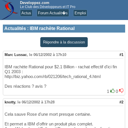
Developpez.com
Le Club des Développeurs et IT Pro
Actus
Forum Actualit�s
Emploi
Actualités
:
IBM rachète Rational
Répondre à la discussion
Marc Lussac
,
le 06/12/2002 à 17h10
#1
IBM rachète Rational pour $2.1 Billion - rachat effectif d'ici fin
Q1 2003 :
http://biz.yahoo.com/rb/021206/tech_rational_4.html
Des réactions ? avis ?
1
0
knotty
,
le 06/12/2002 à 17h28
#2
Cela sauve Rose d'une mort presque certaine.
Et permet a IBM d'offrir un produit plus complet.