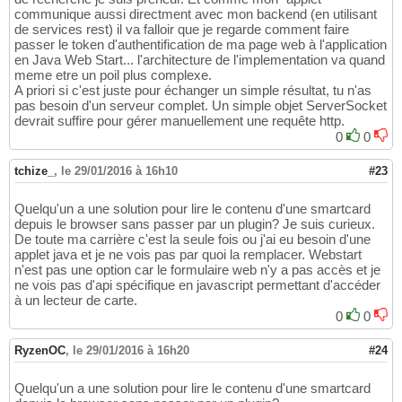
communique aussi directment avec mon backend (en utilisant
de services rest) il va falloir que je regarde comment faire
passer le token d'authentification de ma page web à l'application
en Java Web Start... l'architecture de l'implementation va quand
meme etre un poil plus complexe.
A priori si c'est juste pour échanger un simple résultat, tu n'as
pas besoin d'un serveur complet. Un simple objet ServerSocket
devrait suffire pour gérer manuellement une requête http.
0
0
tchize_
,
le 29/01/2016 à 16h10
#23
Quelqu'un a une solution pour lire le contenu d'une smartcard
depuis le browser sans passer par un plugin? Je suis curieux.
De toute ma carrière c'est la seule fois ou j'ai eu besoin d'une
applet java et je ne vois pas par quoi la remplacer. Webstart
n'est pas une option car le formulaire web n'y a pas accès et je
ne vois pas d'api spécifique en javascript permettant d'accéder
à un lecteur de carte.
0
0
RyzenOC
,
le 29/01/2016 à 16h20
#24
Quelqu'un a une solution pour lire le contenu d'une smartcard