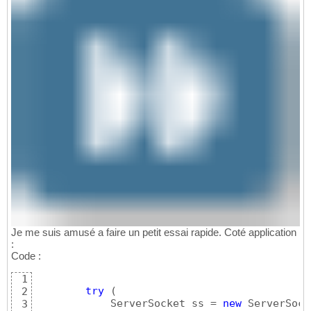
Je me suis amusé a faire un petit essai rapide. Coté application
:
Code :
1
try
(
2
            ServerSocket ss = 
new
 ServerSock
3