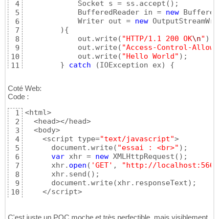
            Socket s = ss.accept
(
)
;

4
            BufferedReader in = 
new
 Buffered
5
            Writer out = 
new
 OutputStreamWri
6
)
{
7
            out.write
(
"HTTP/1.1 200 OK
\n
"
)
;

8
            out.write
(
"Access-Control-Allow-
9
            out.write
(
"Hello World"
)
;

10
}
catch
(
IOException ex
)
{
11
            Logger.getLogger
(
JavaApplication
12
}
13
Coté Web:
Code :
<html>

1
  <head></head>

2
  <body>

3
    <script type=
"text/javascript"
>

4
      document.write
(
"essai : <br>"
)
;

5
var
 xhr = 
new
 XMLHttpRequest
(
)
;

6
      xhr.
open
(
'GET'
, 
"http://localhost:5666
7
      xhr.send
(
)
;

8
      document.write
(
xhr.responseText
)
;

9
    </script>

10
  </body>

11
</html>
12
C'est juste un POC moche et très perfectible, mais visiblement