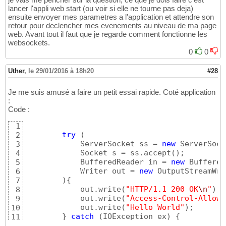
lancer l'appli web start (ou voir si elle ne tourne pas deja)
ensuite envoyer mes parametres a l'application et attendre son
retour pour declencher mes evenements au niveau de ma page
web. Avant tout il faut que je regarde comment fonctionne les
websockets.
0
0
Uther
,
le 29/01/2016 à 18h20
#28
Je me suis amusé a faire un petit essai rapide. Coté application
:
Code :
1
try
(
2
            ServerSocket ss = 
new
 ServerSock
3
            Socket s = ss.accept
(
)
;

4
            BufferedReader in = 
new
 Buffered
5
            Writer out = 
new
 OutputStreamWri
6
)
{
7
            out.write
(
"HTTP/1.1 200 OK
\n
"
)
;

8
            out.write
(
"Access-Control-Allow-
9
            out.write
(
"Hello World"
)
;

10
}
catch
(
IOException ex
)
{
11
            Logger.getLogger
(
JavaApplication
12