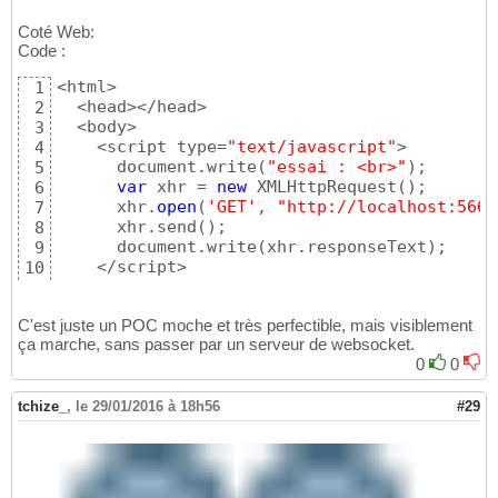
}
13
Coté Web:
Code :
<html>

1
  <head></head>

2
  <body>

3
    <script type=
"text/javascript"
>

4
      document.write
(
"essai : <br>"
)
;

5
var
 xhr = 
new
 XMLHttpRequest
(
)
;

6
      xhr.
open
(
'GET'
, 
"http://localhost:5666
7
      xhr.send
(
)
;

8
      document.write
(
xhr.responseText
)
;

9
    </script>

10
  </body>

11
</html>
12
C'est juste un POC moche et très perfectible, mais visiblement
ça marche, sans passer par un serveur de websocket.
0
0
tchize_
,
le 29/01/2016 à 18h56
#29