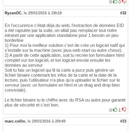
0
0
RyzenOC
,
le 29/01/2016 à 19h18
#32
En l'occurence c'était déjà du web, l'extraction de données EID
a été rajoutée par la suite, on allait pas remplacer tout notre
intranet par une application standalone pour 1 besoin un peu
borderline
1) Pour moi la meilleur solution c'est de crée un logiciel natif qui
s'installe sur la machine (avec java web start ou autre chose).
2) A partir de cette application, soit tu recrée ton formulaire html
complet sur ton logiciel, et ton logiciel envoie ensuite les
données au serveur
Soit tu fais un logiciel qui lit ta carte a puce puis génère un
fichier binaire contenant les infos de ta carte et la date de la
lecture, puis l'utilisateur n'a plus qu'a uploader le fichier sur le
serveur (avec un formulaire en html et un drag and drop bien
conviviale).
Le fichier binaire tu le chiffre avec du RSA ou autre pour garantir
plus de sécurité et c'est bon.
0
1
marc.collin
,
le 29/01/2016 à 20h49
#33