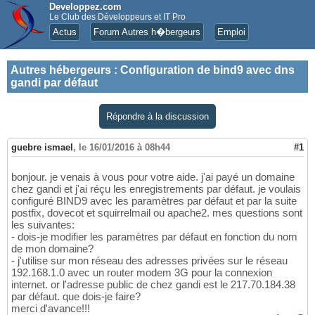
Developpez.com
Le Club des Développeurs et IT Pro
Actus
Forum Autres h�bergeurs
Emploi
Autres hébergeurs
:
Configuration de bind9 avec dns
gandi par défaut
Répondre à la discussion
guebre ismael
,
le 16/01/2016 à 08h44
#1
bonjour. je venais à vous pour votre aide. j'ai payé un domaine
chez gandi et j'ai réçu les enregistrements par défaut. je voulais
configuré BIND9 avec les paramètres par défaut et par la suite
postfix, dovecot et squirrelmail ou apache2. mes questions sont
les suivantes:
- dois-je modifier les paramètres par défaut en fonction du nom
de mon domaine?
- j'utilise sur mon réseau des adresses privées sur le réseau
192.168.1.0 avec un router modem 3G pour la connexion
internet. or l'adresse public de chez gandi est le 217.70.184.38
par défaut. que dois-je faire?
merci d'avance!!!