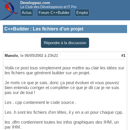
Developpez.com
Le Club des Développeurs et IT Pro
Actus
Forum C++Builder
Emploi
C++Builder
:
Les fichiers d'un projet
Répondre à la discussion
Manolo
,
le 06/05/2002 à 23h21
#1
Voilà ce post tous simplement pour mettre au clair les idées sur
les fichiers que générent builder sur un projet.
Je mets ce que je sais, donc ça peut évoluer et vous pouvez
bien entendu corriger et compléter ce que je dit car je ne suis
pas sur de tout !
Les . cpp contiennent le code source .
Les .h sont les fichiers d'en têtes, il y en a un pour chaque cpp.
les .dfm contiennent toutes les infos graphiques des IHM, un
par IHM.