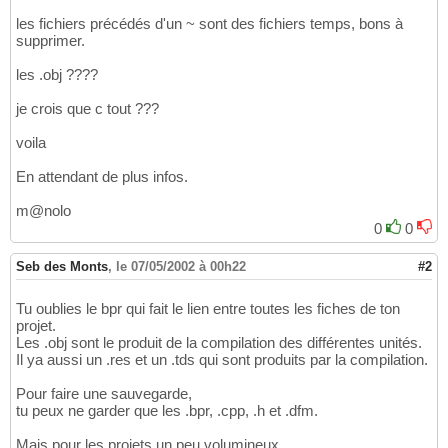
les fichiers précédés d'un ~ sont des fichiers temps, bons à
supprimer.
les .obj ????
je crois que c tout ???
voila
En attendant de plus infos.
m@nolo
0
0
Seb des Monts
,
le 07/05/2002 à 00h22
#2
Tu oublies le bpr qui fait le lien entre toutes les fiches de ton
projet.
Les .obj sont le produit de la compilation des différentes unités.
Il ya aussi un .res et un .tds qui sont produits par la compilation.
Pour faire une sauvegarde,
tu peux ne garder que les .bpr, .cpp, .h et .dfm.
Mais pour les projets un peu volumineux,