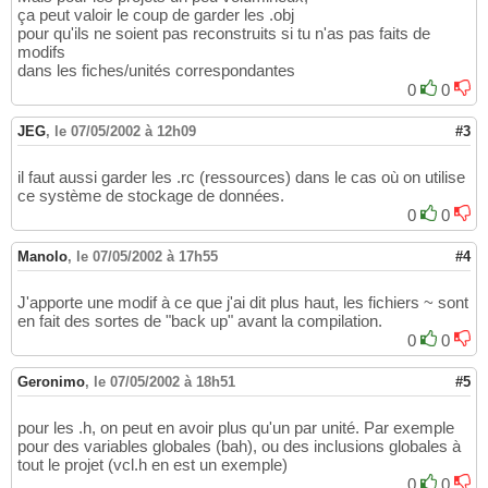
ça peut valoir le coup de garder les .obj
pour qu'ils ne soient pas reconstruits si tu n'as pas faits de
modifs
dans les fiches/unités correspondantes
0
0
JEG
,
le 07/05/2002 à 12h09
#3
il faut aussi garder les .rc (ressources) dans le cas où on utilise
ce système de stockage de données.
0
0
Manolo
,
le 07/05/2002 à 17h55
#4
J'apporte une modif à ce que j'ai dit plus haut, les fichiers ~ sont
en fait des sortes de "back up" avant la compilation.
0
0
Geronimo
,
le 07/05/2002 à 18h51
#5
pour les .h, on peut en avoir plus qu'un par unité. Par exemple
pour des variables globales (bah), ou des inclusions globales à
tout le projet (vcl.h en est un exemple)
0
0