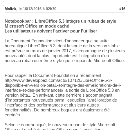
Malick
,
le 16/12/2016 à 02h30
#16
Notebookbar : LibreOffice 5.3 intègre un ruban de style
Microsoft Office en mode caché
Les utilisateurs doivent l'activer pour l'utiliser
La Document Foundation vient d'annoncer que sa suite
bureautique LibreOffice 5.3, dont la sortie de la version stable
est prévue au mois de janvier 2017, s'accompagne de plusieurs
nouveautés dont la plus importante est l'intégration d'un
nouveau ruban du même style que le ruban de Microsoft Office.
Pour rappel, la Document Foundation a récemment
http://www.developpez.com/actu/107120/LibreOffice-5-3-
disponible-en-version-beta1-et-integre-des-ameliorations-de-l-
interface-et-des-performances/ la sortie de LibreOffice 5.3 en
version bêta1. En arrivant, cette dernière s'accompagnait
d'importantes nouveautés parmi lesquelles l'amélioration de
l'interface et des performances et plusieurs autres
fonctionnalités. De nombreux bogues ont également été
corrigés.
Selon le communiqué, le nouveau ruban de style Microsoft
Office est caché dans LibreOffice sous l'appellation