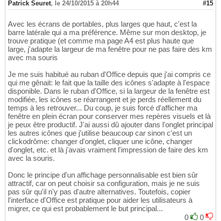
Patrick Seuret
,
le 24/10/2015 à 20h44
#15
Avec les écrans de portables, plus larges que haut, c'est la
barre latérale qui a ma préférence. Même sur mon desktop, je
trouve pratique (et comme ma page A4 est plus haute que
large, j'adapte la largeur de ma fenêtre pour ne pas faire des km
avec ma souris
Je me suis habitué au ruban d'Office depuis que j'ai compris ce
qui me gênait: le fait que la taille des icônes s'adapte à l'espace
disponible. Dans le ruban d'Office, si la largeur de la fenêtre est
modifiée, les icônes se réarrangent et je perds réellement du
temps à les retrouver... Du coup, je suis forcé d'afficher ma
fenêtre en plein écran pour conserver mes repères visuels et là
je peux être productif. J'ai aussi dû ajouter dans l'onglet principal
les autres icônes que j'utilise beaucoup car sinon c'est un
clickodrôme: changer d'onglet, cliquer une icône, changer
d'onglet, etc. et là j'avais vraiment l'impression de faire des km
avec la souris.
Donc le principe d'un affichage personnalisable est bien sûr
attractif, car on peut choisir sa configuration, mais je ne suis
pas sûr qu'il n'y pas d'autre alternatives. Toutefois, copier
l'interface d'Office est pratique pour aider les utilisateurs à
migrer, ce qui est probablement le but principal...
0
0