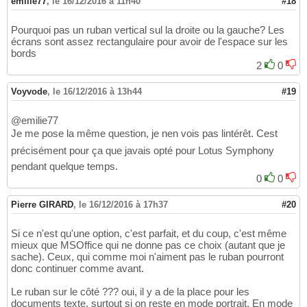
emilie77
,
le 16/12/2016 à 11h40
#18
Pourquoi pas un ruban vertical sul la droite ou la gauche? Les
écrans sont assez rectangulaire pour avoir de l'espace sur les
bords
2
0
Voyvode
,
le 16/12/2016 à 13h44
#19
@emilie77
Je me pose la même question, je nen vois pas lintérêt. Cest
précisément pour ça que javais opté pour Lotus Symphony
pendant quelque temps.
0
0
Pierre GIRARD
,
le 16/12/2016 à 17h37
#20
Si ce n'est qu'une option, c'est parfait, et du coup, c'est même
mieux que MSOffice qui ne donne pas ce choix (autant que je
sache). Ceux, qui comme moi n'aiment pas le ruban pourront
donc continuer comme avant.
Le ruban sur le côté ??? oui, il y a de la place pour les
documents texte, surtout si on reste en mode portrait. En mode