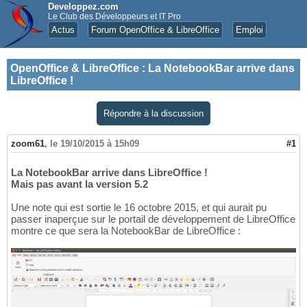
Developpez.com
Le Club des Développeurs et IT Pro
Actus
Forum OpenOffice & LibreOffice
Emploi
OpenOffice & LibreOffice
:
La NotebookBar arrive dans
LibreOffice !
Répondre à la discussion
zoom61
,
le 19/10/2015 à 15h09
#1
La NotebookBar arrive dans LibreOffice !
Mais pas avant la version 5.2
Une note qui est sortie le 16 octobre 2015, et qui aurait pu
passer inaperçue sur le portail de développement de LibreOffice
montre ce que sera la NotebookBar de LibreOffice :