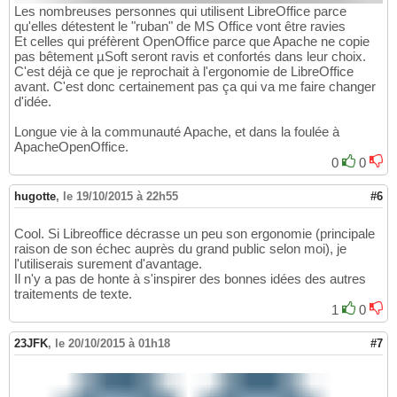
Les nombreuses personnes qui utilisent LibreOffice parce
qu'elles détestent le "ruban" de MS Office vont être ravies
Et celles qui préfèrent OpenOffice parce que Apache ne copie
pas bêtement µSoft seront ravis et confortés dans leur choix.
C'est déjà ce que je reprochait à l'ergonomie de LibreOffice
avant. C'est donc certainement pas ça qui va me faire changer
d'idée.
Longue vie à la communauté Apache, et dans la foulée à
ApacheOpenOffice.
0
0
hugotte
,
le 19/10/2015 à 22h55
#6
Cool. Si Libreoffice décrasse un peu son ergonomie (principale
raison de son échec auprès du grand public selon moi), je
l'utiliserais surement d'avantage.
Il n'y a pas de honte à s'inspirer des bonnes idées des autres
traitements de texte.
1
0
23JFK
,
le 20/10/2015 à 01h18
#7