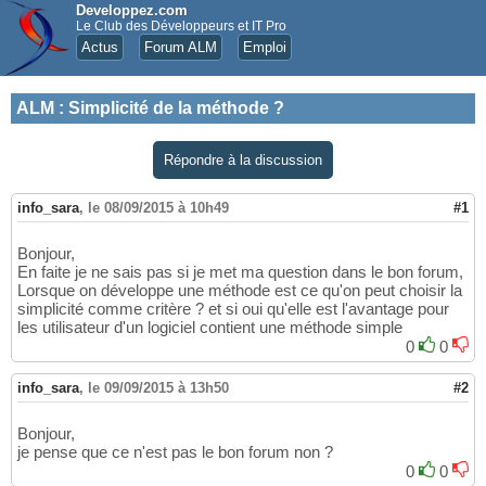
Developpez.com
Le Club des Développeurs et IT Pro
Actus
Forum ALM
Emploi
ALM
:
Simplicité de la méthode ?
Répondre à la discussion
info_sara
,
le 08/09/2015 à 10h49
#1
Bonjour,
En faite je ne sais pas si je met ma question dans le bon forum,
Lorsque on développe une méthode est ce qu'on peut choisir la
simplicité comme critère ? et si oui qu'elle est l'avantage pour
les utilisateur d'un logiciel contient une méthode simple
0
0
info_sara
,
le 09/09/2015 à 13h50
#2
Bonjour,
je pense que ce n'est pas le bon forum non ?
0
0