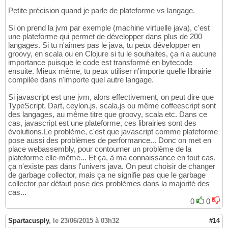
Petite précision quand je parle de plateforme vs langage.
Si on prend la jvm par exemple (machine virtuelle java), c'est
une plateforme qui permet de développer dans plus de 200
langages. Si tu n'aimes pas le java, tu peux développer en
groovy, en scala ou en Clojure si tu le souhaites, ça n'a aucune
importance puisque le code est transformé en bytecode
ensuite. Mieux même, tu peux utiliser n'importe quelle librairie
compilée dans n'importe quel autre langage.
Si javascript est une jvm, alors effectivement, on peut dire que
TypeScript, Dart, ceylon.js, scala.js ou même coffeescript sont
des langages, au même titre que groovy, scala etc. Dans ce
cas, javascript est une plateforme, ces librairies sont des
évolutions.Le problème, c'est que javascript comme plateforme
pose aussi des problèmes de performance... Donc on met en
place webassembly, pour contourner un problème de la
plateforme elle-même... Et ça, à ma connaissance en tout cas,
ça n'existe pas dans l'univers java. On peut choisir de changer
de garbage collector, mais ça ne signifie pas que le garbage
collector par défaut pose des problèmes dans la majorité des
cas...
0
0
Spartacusply
,
le 23/06/2015 à 03h32
#14