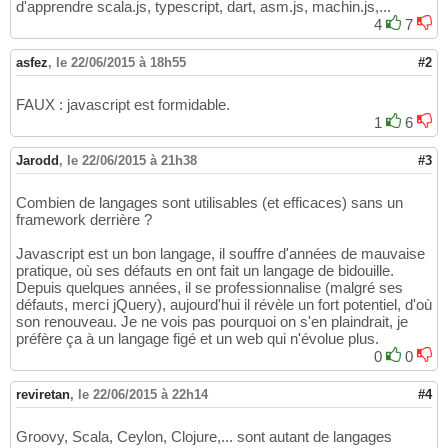
d'apprendre scala.js, typescript, dart, asm.js, machin.js,...
4
7
asfez
,
le 22/06/2015 à 18h55
#2
FAUX : javascript est formidable.
1
6
Jarodd
,
le 22/06/2015 à 21h38
#3
Combien de langages sont utilisables (et efficaces) sans un
framework derrière ?
Javascript est un bon langage, il souffre d'années de mauvaise
pratique, où ses défauts en ont fait un langage de bidouille.
Depuis quelques années, il se professionnalise (malgré ses
défauts, merci jQuery), aujourd'hui il révèle un fort potentiel, d'où
son renouveau. Je ne vois pas pourquoi on s'en plaindrait, je
préfère ça à un langage figé et un web qui n'évolue plus.
0
0
reviretan
,
le 22/06/2015 à 22h14
#4
Groovy, Scala, Ceylon, Clojure,... sont autant de langages