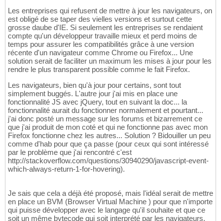
Les entreprises qui refusent de mettre à jour les navigateurs, on
est obligé de se taper des vielles versions et surtout cette
grosse daube d'IE. Si seulement les entreprises se rendaient
compte qu'un développeur travaille mieux et perd moins de
temps pour assurer les compatibilités grâce à une version
récente d'un navigateur comme Chrome ou Firefox... Une
solution serait de faciliter un maximum les mises à jour pour les
rendre le plus transparent possible comme le fait Firefox.
Les navigateurs, bien qu'à jour pour certains, sont tout
simplement buggés. L'autre jour j'ai mis en place une
fonctionnalité JS avec jQuery, tout en suivant la doc... la
fonctionnalité aurait du fonctionner normalement et pourtant...
j'ai donc posté un message sur les forums et bizarrement ce
que j'ai produit de mon coté et qui ne fonctionne pas avec mon
Firefox fonctionne chez les autres... Solution ? Bidouiller un peu
comme d'hab pour que ça passe (pour ceux qui sont intéressé
par le problème que j'ai rencontré c'est
http://stackoverflow.com/questions/30940290/javascript-event-
which-always-return-1-for-hovering).
Je sais que cela a déjà été proposé, mais l'idéal serait de mettre
en place un BVM (Browser Virtual Machine ) pour que n'importe
qui puisse développer avec le langage qu'il souhaite et que ce
soit un même bytecode qui soit interprété par les navigateurs.