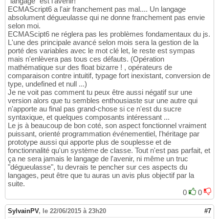
"langage" est l'avenir!
ECMAScript6 a l'air franchement pas mal.... Un langage
absolument dégueulasse qui ne donne franchement pas envie
selon moi.
ECMAScipt6 ne réglera pas les problèmes fondamentaux du js.
L'une des principale avancé selon mois sera la gestion de la
porté des variables avec le mot clé let, le reste est sympas
mais n'enlèvera pas tous ces défauts. (Opération
mathématique sur des float bizarre ! , opérateurs de
comparaison contre intuitif, typage fort inexistant, conversion de
type, undefined et null ...)
Je ne voit pas comment tu peux être aussi négatif sur une
version alors que tu sembles enthousiaste sur une autre qui
n'apporte au final pas grand-chose si ce n'est du sucre
syntaxique, et quelques composants intéressant ...
Le js à beaucoup de bon coté, son aspect fonctionnel vraiment
puissant, orienté programmation événementiel, l'héritage par
prototype aussi qui apporte plus de souplesse et de
fonctionnalité qu'un système de classe. Tout n'est pas parfait, et
ça ne sera jamais le langage de l'avenir, ni même un truc
"dégueulasse", tu devrais te pencher sur ces aspects du
langages, peut être que tu auras un avis plus objectif par la
suite.
0
0
SylvainPV
,
le 22/06/2015 à 23h20
#7