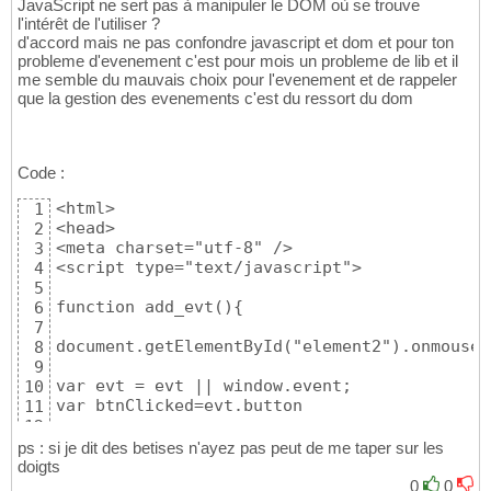
JavaScript ne sert pas à manipuler le DOM où se trouve
l'intérêt de l'utiliser ?
d'accord mais ne pas confondre javascript et dom et pour ton
probleme d'evenement c'est pour mois un probleme de lib et il
me semble du mauvais choix pour l'evenement et de rappeler
que la gestion des evenements c'est du ressort du dom
Code :
<html>

1
<head>

2
<meta charset="utf-8" />

3
<script type="text/javascript">

4
5
function add_evt(){

6
7
document.getElementById("element2").onmoused
8
9
var evt = evt || window.event;

10
var btnClicked=evt.button 

11
12
switch (btnClicked) {

13
ps : si je dit des betises n'ayez pas peut de me taper sur les
	case 0:  alert('Left Mouse pressed.');   break;

14
doigts
	case 1:  alert('Middle Mouse pressed.'); break;

15
0
0