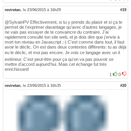
	case 2:  alert('Right Mouse pressed.');  break;

16
	default: alert('You have a strange Mouse!');

17
reviretan
,
le 23/06/2015 à 16h29
#19
		}

18
	}

19
@SylvainPV Effectivement, si tu y prends du plaisir et si ça te
}

20
permet de t'exprimer davantage qu'avec d'autres langages, je
21
ne vais pas essayer de te convaincre du contraire. J'ai
(typeof window.addEventListener == 'undefine
22
rapidement consulté ton site web, et je dois dire que j'envie à
23
mort ton niveau en Javascript ;-) C'est comme dans tout, il faut
</script>

24
avoir le déclic. On est dans deux contextes différents: tu as déjà
</head>

25
eu le déclic, et moi pas encore. Je vois ce langage avec un il
<body>

26
extérieur. C'est peut-être pour ça qu'on va pas pouvoir se
<div id="element2" style='height:200px;width
27
mettre d'accord aujourd'hui. Mais cet échange fut très
</body>

28
enrichissant!
</html>
29
1
0
reviretan
,
le 23/06/2015 à 16h35
#20