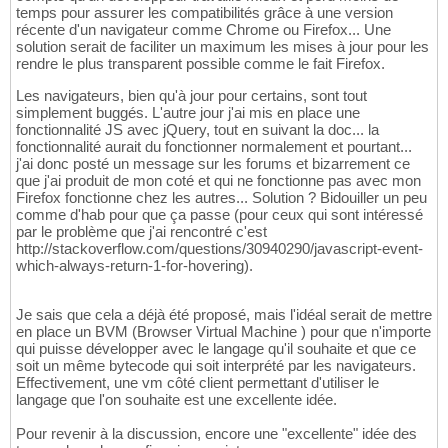
temps pour assurer les compatibilités grâce à une version
récente d'un navigateur comme Chrome ou Firefox... Une
solution serait de faciliter un maximum les mises à jour pour les
rendre le plus transparent possible comme le fait Firefox.
Les navigateurs, bien qu'à jour pour certains, sont tout
simplement buggés. L'autre jour j'ai mis en place une
fonctionnalité JS avec jQuery, tout en suivant la doc... la
fonctionnalité aurait du fonctionner normalement et pourtant...
j'ai donc posté un message sur les forums et bizarrement ce
que j'ai produit de mon coté et qui ne fonctionne pas avec mon
Firefox fonctionne chez les autres... Solution ? Bidouiller un peu
comme d'hab pour que ça passe (pour ceux qui sont intéressé
par le problème que j'ai rencontré c'est
http://stackoverflow.com/questions/30940290/javascript-event-
which-always-return-1-for-hovering).
Je sais que cela a déjà été proposé, mais l'idéal serait de mettre
en place un BVM (Browser Virtual Machine ) pour que n'importe
qui puisse développer avec le langage qu'il souhaite et que ce
soit un même bytecode qui soit interprété par les navigateurs.
Effectivement, une vm côté client permettant d'utiliser le
langage que l'on souhaite est une excellente idée.
Pour revenir à la discussion, encore une "excellente" idée des