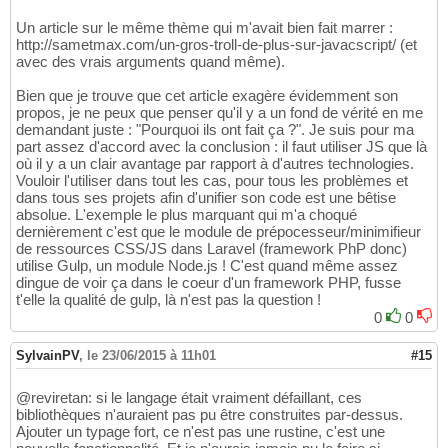
Un article sur le même thème qui m'avait bien fait marrer :
http://sametmax.com/un-gros-troll-de-plus-sur-javacscript/ (et
avec des vrais arguments quand même).
Bien que je trouve que cet article exagère évidemment son
propos, je ne peux que penser qu'il y a un fond de vérité en me
demandant juste : "Pourquoi ils ont fait ça ?". Je suis pour ma
part assez d'accord avec la conclusion : il faut utiliser JS que là
où il y a un clair avantage par rapport à d'autres technologies.
Vouloir l'utiliser dans tout les cas, pour tous les problèmes et
dans tous ses projets afin d'unifier son code est une bêtise
absolue. L'exemple le plus marquant qui m'a choqué
dernièrement c'est que le module de prépocesseur/minimifieur
de ressources CSS/JS dans Laravel (framework PhP donc)
utilise Gulp, un module Node.js ! C'est quand même assez
dingue de voir ça dans le coeur d'un framework PHP, fusse
t'elle la qualité de gulp, là n'est pas la question !
0
0
SylvainPV
,
le 23/06/2015 à 11h01
#15
@reviretan: si le langage était vraiment défaillant, ces
bibliothèques n'auraient pas pu être construites par-dessus.
Ajouter un typage fort, ce n'est pas une rustine, c'est une