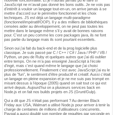
nouvelle fonctionnalité. Et je n'aurais jamais pu le faire si
JavaScript ne m'avait pas donné les bons outils. Je ne vois pas
d'intérêt à vouloir un langage tout-en-un, on arrive jamais à se
mettre d'accord sur le périmètre fonctionnel et les choix
techniques. JS est déjà un langage multi-paradigme
(fonctionnel/impératif/OOP). Il y a des milliers de bibliothèques
censées aider au développement, on ne peut pas toutes les
mettre dans le langage même s'il y avait de bonnes raisons
pour. C'est un peu comme les core packages java, ils ne font
pas partie du langage mais ils sont pourtant essentiels.
Sinon oui j'ai fait du back-end et de la prog logicielle plus
classique. Je suis passé par C / C++ / C# / Java / PHP / VB /
Python, un peu de Ruby et quelques autres que j'ai dû oublier
entre temps. On ne m'a pas enseigné JavaScript à l'école
d'ingé, mais c'est quand même le langage que j'ai choisi
professionnellement. Finalement c'est avec JavaScript j'ai eu le
plus de "fun", le sentiment d'être productif et créatif. Aussi c'était
un langage en pleine expansion et je ne me suis pas trompé en
misant dessus à l'époque (2005) quand on sait tout ce qui est
arrivé depuis. Aujourd'hui on a plusieurs services back en
Node.js et on fait nos builds projets en JS (Grunt/Gulp).
Qui a dit que JS n'était pas performant ? Au dernier Black
Friday aux USA, Walmart a utilisé Node.js pour arriver à tenir la
charge de centaines de millions d'utilisateurs concurrents.
Paypal a aussi doublé son nombre de requêtes par seconde en