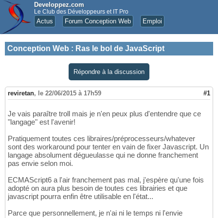
Developpez.com
Le Club des Développeurs et IT Pro
Actus
Forum Conception Web
Emploi
Conception Web
:
Ras le bol de JavaScript
Répondre à la discussion
reviretan
,
le 22/06/2015 à 17h59
#1
Je vais paraître troll mais je n'en peux plus d'entendre que ce
"langage" est l'avenir!
Pratiquement toutes ces libraires/préprocesseurs/whatever
sont des workaround pour tenter en vain de fixer Javascript. Un
langage absolument dégueulasse qui ne donne franchement
pas envie selon moi.
ECMAScript6 a l'air franchement pas mal, j'espère qu'une fois
adopté on aura plus besoin de toutes ces librairies et que
javascript pourra enfin être utilisable en l'état...
Parce que personnellement, je n'ai ni le temps ni l'envie