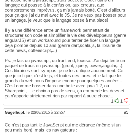
langage qui pousse à la confusion, aux erreurs, aux
comportements imprévus, ça m'a jamais botté. C'est d'ailleurs
pour ça que j'ai du mal avec le JS. Je ne veux pas bosser pour
un langage, je veux que le langage bosse à ma place!
Il y a une différence entre un framework permettant de
structurer son code et simplifier la vie des développeurs (genre
angularJS) et un workaround pour tenter de fixer un langage
déjà plombé depuis 10 ans (genre dart,scala.js, la librairie de
cette news, coffeescript,...)
Ps: je fais du javascript, du front end, toussa. J'ai déjà testé un
paquet de trucs en javascript (grunt, jquery, bower,angular,...).
Ces librairies sont sympas, je ne les critique aucunement. Ce
que je critique, c'est le js, et toutes ces tares. et le fait que les
grands du web nous l'impose encore pour quelques années..
C'est comme bosser dans une boite avec java 1.2, ou
Sharepoint,... le choix a pas de sens, ça emmerde les devs et
ça n'apporte strictement rien par rapport à autre chose...
1
1
Gugelhupf
,
le 22/06/2015 à 22h57
#5
Ce n'est pas tant le JavaScript qui me dérange (même si un
peu mais bon), mais les navigateurs :