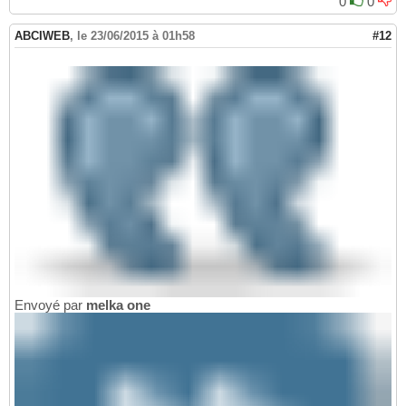
0
0
ABCIWEB
,
le 23/06/2015 à 01h58
#12
Envoyé par
melka one