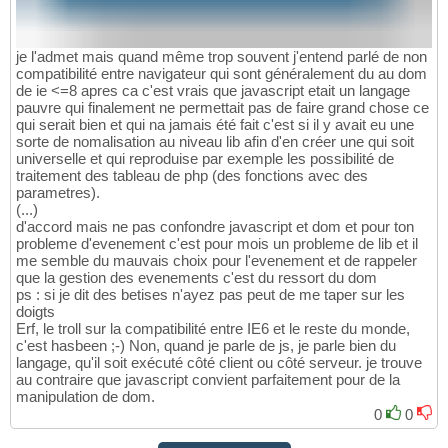
je l'admet mais quand même trop souvent j'entend parlé de non
compatibilité entre navigateur qui sont généralement du au dom
de ie <=8 apres ca c'est vrais que javascript etait un langage
pauvre qui finalement ne permettait pas de faire grand chose ce
qui serait bien et qui na jamais été fait c'est si il y avait eu une
sorte de nomalisation au niveau lib afin d'en créer une qui soit
universelle et qui reproduise par exemple les possibilité de
traitement des tableau de php (des fonctions avec des
parametres).
(...)
d'accord mais ne pas confondre javascript et dom et pour ton
probleme d'evenement c'est pour mois un probleme de lib et il
me semble du mauvais choix pour l'evenement et de rappeler
que la gestion des evenements c'est du ressort du dom
ps : si je dit des betises n'ayez pas peut de me taper sur les
doigts
Erf, le troll sur la compatibilité entre IE6 et le reste du monde,
c'est hasbeen ;-) Non, quand je parle de js, je parle bien du
langage, qu'il soit exécuté côté client ou côté serveur. je trouve
au contraire que javascript convient parfaitement pour de la
manipulation de dom.
0
0