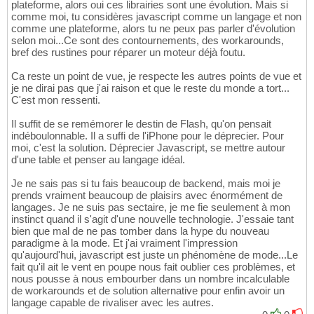
plateforme, alors oui ces librairies sont une évolution. Mais si
comme moi, tu considères javascript comme un langage et non
comme une plateforme, alors tu ne peux pas parler d'évolution
selon moi...Ce sont des contournements, des workarounds,
bref des rustines pour réparer un moteur déjà foutu.
Ca reste un point de vue, je respecte les autres points de vue et
je ne dirai pas que j'ai raison et que le reste du monde a tort...
C'est mon ressenti.
Il suffit de se remémorer le destin de Flash, qu'on pensait
indéboulonnable. Il a suffi de l'iPhone pour le déprecier. Pour
moi, c'est la solution. Déprecier Javascript, se mettre autour
d'une table et penser au langage idéal.
Je ne sais pas si tu fais beaucoup de backend, mais moi je
prends vraiment beaucoup de plaisirs avec énormément de
langages. Je ne suis pas sectaire, je me fie seulement à mon
instinct quand il s'agit d'une nouvelle technologie. J'essaie tant
bien que mal de ne pas tomber dans la hype du nouveau
paradigme à la mode. Et j'ai vraiment l'impression
qu'aujourd'hui, javascript est juste un phénomène de mode...Le
fait qu'il ait le vent en poupe nous fait oublier ces problèmes, et
nous pousse à nous embourber dans un nombre incalculable
de workarounds et de solution alternative pour enfin avoir un
langage capable de rivaliser avec les autres.