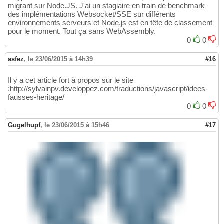
migrant sur Node.JS. J'ai un stagiaire en train de benchmark
des implémentations Websocket/SSE sur différents
environnements serveurs et Node.js est en tête de classement
pour le moment. Tout ça sans WebAssembly.
0
0
asfez
,
le 23/06/2015 à 14h39
#16
Il y a cet article fort à propos sur le site
:http://sylvainpv.developpez.com/traductions/javascript/idees-
fausses-heritage/
0
0
Gugelhupf
,
le 23/06/2015 à 15h46
#17