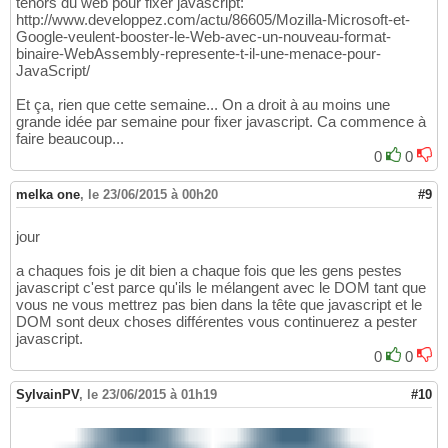
tenors du web pour fixer javascript:
http://www.developpez.com/actu/86605/Mozilla-Microsoft-et-
Google-veulent-booster-le-Web-avec-un-nouveau-format-
binaire-WebAssembly-represente-t-il-une-menace-pour-
JavaScript/
Et ça, rien que cette semaine... On a droit à au moins une
grande idée par semaine pour fixer javascript. Ca commence à
faire beaucoup...
0
0
melka one
,
le 23/06/2015 à 00h20
#9
jour
a chaques fois je dit bien a chaque fois que les gens pestes
javascript c'est parce qu'ils le mélangent avec le DOM tant que
vous ne vous mettrez pas bien dans la tête que javascript et le
DOM sont deux choses différentes vous continuerez a pester
javascript.
0
0
SylvainPV
,
le 23/06/2015 à 01h19
#10