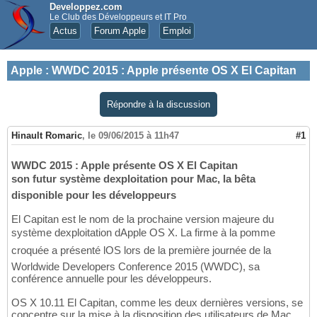
Developpez.com
Le Club des Développeurs et IT Pro
Actus
Forum Apple
Emploi
Apple
:
WWDC 2015 : Apple présente OS X El Capitan
Répondre à la discussion
Hinault Romaric
,
le 09/06/2015 à 11h47
#1
WWDC 2015 : Apple présente OS X El Capitan
son futur système dexploitation pour Mac, la bêta
disponible pour les développeurs
El Capitan est le nom de la prochaine version majeure du
système dexploitation dApple OS X. La firme à la pomme
croquée a présenté lOS lors de la première journée de la
Worldwide Developers Conference 2015 (WWDC), sa
conférence annuelle pour les développeurs.
OS X 10.11 El Capitan, comme les deux dernières versions, se
concentre sur la mise à la disposition des utilisateurs de Mac