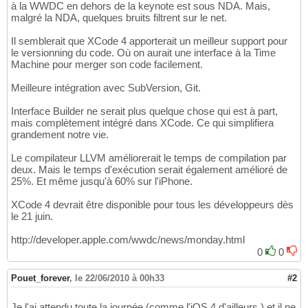
à la WWDC en dehors de la keynote est sous NDA. Mais,
malgré la NDA, quelques bruits filtrent sur le net.
Il semblerait que XCode 4 apporterait un meilleur support pour
le versionning du code. Où on aurait une interface à la Time
Machine pour merger son code facilement.
Meilleure intégration avec SubVersion, Git.
Interface Builder ne serait plus quelque chose qui est à part,
mais complètement intégré dans XCode. Ce qui simplifiera
grandement notre vie.
Le compilateur LLVM améliorerait le temps de compilation par
deux. Mais le temps d'exécution serait également amélioré de
25%. Et même jusqu'à 60% sur l'iPhone.
XCode 4 devrait être disponible pour tous les développeurs dès
le 21 juin.
http://developer.apple.com/wwdc/news/monday.html
0
0
Pouet_forever
,
le 22/06/2010 à 00h33
#2
Je l'ai attendu toute la journée (comme l'iOS 4 d'ailleurs ) et il ne