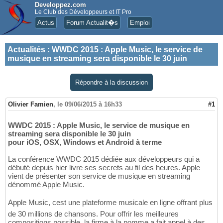
Developpez.com
Le Club des Développeurs et IT Pro
Actus
Forum Actualit�s
Emploi
Actualités
:
WWDC 2015 : Apple Music, le service de
musique en streaming sera disponible le 30 juin
Répondre à la discussion
Olivier Famien
,
le 09/06/2015 à 16h33
#1
WWDC 2015 : Apple Music, le service de musique en
streaming sera disponible le 30 juin
pour iOS, OSX, Windows et Android à terme
La conférence WWDC 2015 dédiée aux développeurs qui a
débuté depuis hier livre ses secrets au fil des heures. Apple
vient de présenter son service de musique en streaming
dénommé Apple Music.
Apple Music, cest une plateforme musicale en ligne offrant plus
de 30 millions de chansons. Pour offrir les meilleures
compositions possible, la firme à la pomme a fait appel à des