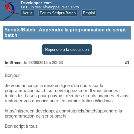
Developpez.com
Le Club des Développeurs et IT Pro
Actus
Forum Scripts/Batch
Emploi
Scripts/Batch
:
Apprendre la programmation de script
batch
Répondre à la discussion
InitSreen
,
le 08/06/2015 à 20h53
#1
Bonjour,
Je vous annonce la mise en ligne d'un cours sur la
programmation batch sur developpez.com. Il vous donnera
toutes les bases pour pouvoir créer des scripts avancés et ainsi
renforcer vos connaissance en administration Windows.
http://initscreen.developpez.com/tutoriels/batch/apprendre-la-
programmation-de-script-batch/
Bon script à tous