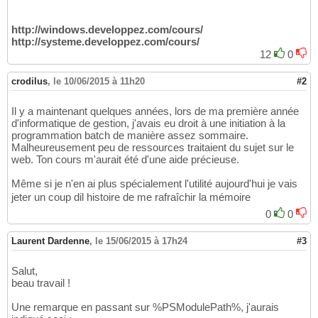
http://windows.developpez.com/cours/
http://systeme.developpez.com/cours/
12
0
crodilus
,
le 10/06/2015 à 11h20
#2
Il y a maintenant quelques années, lors de ma première année
d'informatique de gestion, j'avais eu droit à une initiation à la
programmation batch de manière assez sommaire.
Malheureusement peu de ressources traitaient du sujet sur le
web. Ton cours m'aurait été d'une aide précieuse.
Même si je n'en ai plus spécialement l'utilité aujourd'hui je vais
jeter un coup dil histoire de me rafraîchir la mémoire
0
0
Laurent Dardenne
,
le 15/06/2015 à 17h24
#3
Salut,
beau travail !
Une remarque en passant sur %PSModulePath%, j'aurais