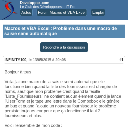
Developpez.com
Le Club des Développeurs et IT Pro
Actus
Forum Macros et VBA Excel
Emploi
Macros et VBA Excel
:
Problème dans une macro de
saisie semi-automatique
Répondre à la discussion
INFINITY100
,
le 13/05/2015 à 20h08
#1
Bonjour à tous
Voila j'ai une macro de la saisie semi-automatique elle
fonctionne bien quand la liste des fournisseur est chargée de
noms, sauf que mon problème c'est quand la feuille
"Liste_Fournisseurs" ne contient aucun élément quand je lance
l'UserForm et je tape une lettre dans le Combobox elle génère
un bug et quand j'ajoute un nouveau fournisseur le problème
persiste toujours car pour que ça fonctionne il faut 2
fournisseurs et plus.
Voici l'ensemble de mon code :