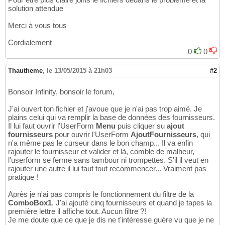
End
Select
23
solution attendue
End
Sub
24
25
Merci à vous tous
'Filtrage des noms de fournisseurs à la sais
26
Private
Sub
 ComboBox1_Change
(
)
27
Cordialement
If
 Me.ComboBox1.ListIndex = 
-1
And
 IsError
(
28
0
0
   Me.ComboBox1.List = Filter
(
Choix, Me.Comb
29
   Me.ComboBox1.DropDown

30
Thautheme
,
le 13/05/2015 à 21h03
#2
End
If
31
End
Sub
32
Bonsoir Infinity, bonsoir le forum,
J'ai ouvert ton fichier et j'avoue que je n'ai pas trop aimé. Je
plains celui qui va remplir la base de données des fournisseurs.
Il lui faut ouvrir l'UserForm
Menu
puis cliquer su
ajout
fournisseurs
pour ouvrir l'UserForm
AjoutFournisseurs
, qui
n'a même pas le curseur dans le bon champ... Il va enfin
rajouter le fournisseur et valider et là, comble de malheur,
l'userform se ferme sans tambour ni trompettes. S'il il veut en
rajouter une autre il lui faut tout recommencer... Vraiment pas
pratique !
Après je n'ai pas compris le fonctionnement du filtre de la
ComboBox1
. J'ai ajouté cinq fournisseurs et quand je tapes la
première lettre il affiche tout. Aucun filtre ?!
Je me doute que ce que je dis ne t'intéresse guère vu que je ne