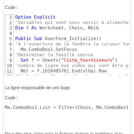
Code :
Option
Explicit
1
'Variables qui vont nous servir à alimenter 
2
Dim
 f 
As
 Worksheet, Choix, Nbl&

3
4
Public
Sub
 UserForm_Initialize
(
)
5
'A l'ouverture de la fenêtre le curseur tout
6
7
'Déterminer la feuille source
8
Set
 f = Sheets
(
"liste_fournisseurs"
)
9
'nombre de ligne non vides qui vont être pri
10
  Nbl = f.
[
D1048576
]
.End
(
xlUp
)
11
'Si la ligne 12 est vide alors sortir de la 
12
Select
Case
 Nbl

13
Case
Is
 < 
12
14
La ligne responsable de ces bugs
Exit
Sub
15
Code :
'Importer le nom du fournisseur vers le Comb
16
Case
12
17
Me.ComboBox1.List = Filter(Choix, Me.ComboBox1.T
    Me.ComboBox1.AddItem f.Range
(
"D12"
)
18
Case
Else
19
'Assosier le nom dans le Combobox avec la va
20
    Choix = Application.Transpose
(
f.Range
(
"D
21
    Me.ComboBox1.List = Choix

22
Pour être plus claire joins le fichiers dedans le problème et la