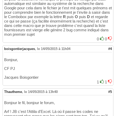
automatique est similaire au système de la recherche dans
Google pour cela dans le fichier je t'est mit quelques prénoms et
pour comprendre bien le fonctionnement je t'invite à saisir dans
le Combobox par exemple la lettre
R
puis
O
puis
D
et regarde
ce qui se passe (ça facilite énormément la recherche) et c'est
dans cette macro que je trouve problème c'est quand la liste
fournisseurs est vierge elle génère 2 bug comme indiqué dans
mon premier sujet
0
0
boisgontierjacques
,
le 14/05/2015 à 11h04
#4
Bonjour,
CF PJ
Jacques Boisgontier
1
1
Thautheme
,
le 14/05/2015 à 13h40
#5
Bonjour le fil, bonjour le forum,
Arf ! JB c'est l'Attila d'Excel. Là où il passe les codes ne
repoussent plus parce que les siens sont trop top. J'ai vu qu'il