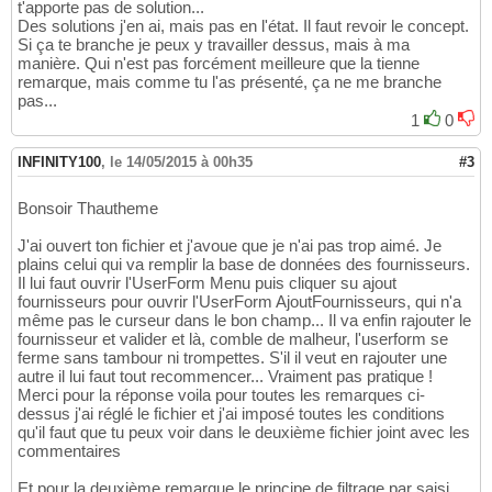
t'apporte pas de solution...
Des solutions j'en ai, mais pas en l'état. Il faut revoir le concept.
Si ça te branche je peux y travailler dessus, mais à ma
manière. Qui n'est pas forcément meilleure que la tienne
remarque, mais comme tu l'as présenté, ça ne me branche
pas...
1
0
INFINITY100
,
le 14/05/2015 à 00h35
#3
Bonsoir Thautheme
J'ai ouvert ton fichier et j'avoue que je n'ai pas trop aimé. Je
plains celui qui va remplir la base de données des fournisseurs.
Il lui faut ouvrir l'UserForm Menu puis cliquer su ajout
fournisseurs pour ouvrir l'UserForm AjoutFournisseurs, qui n'a
même pas le curseur dans le bon champ... Il va enfin rajouter le
fournisseur et valider et là, comble de malheur, l'userform se
ferme sans tambour ni trompettes. S'il il veut en rajouter une
autre il lui faut tout recommencer... Vraiment pas pratique !
Merci pour la réponse voila pour toutes les remarques ci-
dessus j'ai réglé le fichier et j'ai imposé toutes les conditions
qu'il faut que tu peux voir dans le deuxième fichier joint avec les
commentaires
Et pour la deuxième remarque le principe de filtrage par saisi