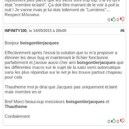
était "membre éclairé". Ça doit être marrant de le voir à poil la
nuit ! Je vanne mais je lui dois tellement de "Lumières"...
Respect Môssieur.
0
0
INFINITY100
,
le 14/05/2015 à 20h00
#6
Bonjour
boisgontierjacques
Effectivement après l'essai la solution que tu m'a proposer a
éliminer les deux bug et maintenant le fichier fonctionne
parfaitement et j'avoue aussi cher ami
boisgontierjacques
que
tes différentes macro sur le sujet de la saisi semi automatique
sans les plus répandue sur le net je les trouve partout chapeau
pour cela
Thautheme moi je dirai que Jacques pas uniquement éclairé
mais membre en or
Bref Merci beaucoup messieurs
boisgontierjacques
et
Thautheme
Cordialement
0
0