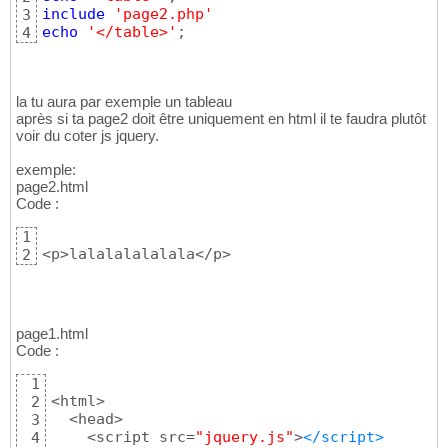
include
'page2.php'
3
echo
'</table>'
;
4
la tu aura par exemple un tableau
après si ta page2 doit être uniquement en html il te faudra plutôt
voir du coter js jquery.
exemple:
page2.html
Code :
1
<p>lalalalalalala</p>
2
page1.html
Code :
1
<html> 

2
  <head> 

3
    <script src=
"jquery.js"
>
</script>
4