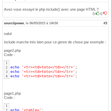
Avez-vous essayé le php include() avec une page HTML ?
0
0
sourcilpower
,
le 06/05/2015 à 14h50
#3
salut
include marche très bien pour ce genre de chose par exemple :
page2.php
Code :
1
echo
'<tr><td>toto</td></tr>'
2
echo
'<tr><td>toto</td></tr>'
3
echo
'<tr><td>toto</td></tr>'
;
4
page1.php
Code :
1
echo
'<table>'
2