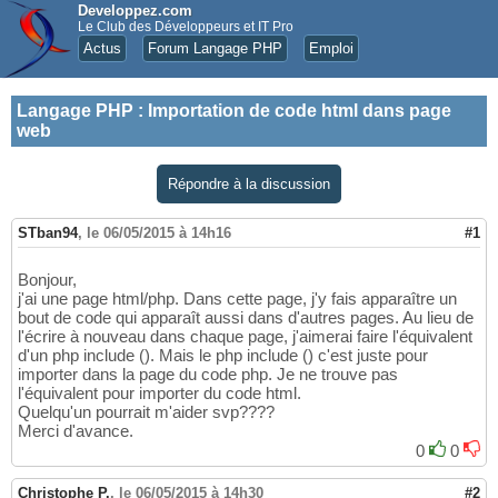
Developpez.com
Le Club des Développeurs et IT Pro
Actus
Forum Langage PHP
Emploi
Langage PHP
:
Importation de code html dans page
web
Répondre à la discussion
STban94
,
le 06/05/2015 à 14h16
#1
Bonjour,
j'ai une page html/php. Dans cette page, j'y fais apparaître un
bout de code qui apparaît aussi dans d'autres pages. Au lieu de
l'écrire à nouveau dans chaque page, j'aimerai faire l'équivalent
d'un php include (). Mais le php include () c'est juste pour
importer dans la page du code php. Je ne trouve pas
l'équivalent pour importer du code html.
Quelqu'un pourrait m'aider svp????
Merci d'avance.
0
0
Christophe P.
,
le 06/05/2015 à 14h30
#2