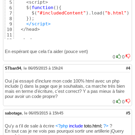
    <script> 

5
    $
(
function
(
)
{
6
      $
(
"#includedContent"
)
.load
(
"b.html"
)
; 

7
}
)
;

8
</script>
9
  </head> 

10
11
  <body> 

12
     <div id=
"includedContent"
></div>

13
  </body> 

14
En espérant que cela t'a aider (pouce vert)
</html>
15
0
0
STban94
,
le 06/05/2015 à 15h24
#4
Oui j'ai essayé d'inclure mon code 100% html avec un php
include () dans la page que je souhaitais, ca marche très bien
mais en terme d'écriture, c'est correct? Y a pas mieux à faire
pour avoir un code propre?
0
0
sabotage
,
le 06/05/2015 à 15h45
#5
Qu'y a t'il de sale à écrire
<?php
include
toto.html;
?>
?
En tout cas je ne vois pas pourquoi sortir une artillerie jQuery