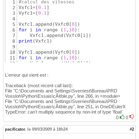
#calcul des vitesses
1
Vxfc1=
[
0.1
]
2
Vyfc1=
[
0.1
]
3
4
Vxfc1.append
(
Vxfc0
[
0
]
)
5
for
 i 
in
 range 
(
1
,
10
)
:

6
    Vxfc1.append
(
Vxfc0
[
i
]
)
7
print
(
Vxfc1
)
8
9
Vyfc1.append
(
Vyfc0
[
0
]
)
10
for
 i 
in
 range 
(
1
,
10
)
:

11
    Vyfc1.append
(
Vyfc0
[
i
]
)
12
print
(
Vyfc1
)
13
14
L'erreur qui vient est :
#calcul iteratif
15
Traceback (most recent call last):
16
File "C:\Documents and Settings\Sverriest\Bureau\PRD
#conditions initiales
17
Vossloh\Python\Essais\cÃ¢ble.py", line 266, in <module>
x1=
1
18
File "C:\Documents and Settings\Sverriest\Bureau\PRD
x2=
[
xfc1
[
1
]
]
19
Vossloh\Python\Essais\cÃ¢ble.py", line 251, in OneDEulerX
x3=
[
xfc1
[
2
]
]
20
TypeError: can't multiply sequence by non-int of type 'float'
x4=
[
xfc1
[
3
]
]
21
0
0
x5=
[
xfc1
[
4
]
]
22
x6=
[
xfc1
[
5
]
]
23
pacificator
,
le 09/03/2009 à 18h24
#2
x7=
[
xfc1
[
6
]
]
24
x8=
[
xfc1
[
7
]
]
25