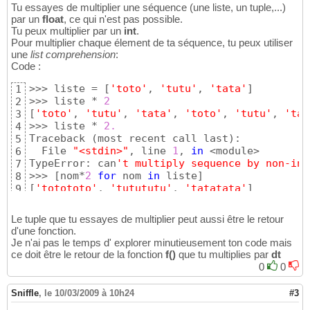
x9=
[
xfc1
[
8
]
]
26
Tu essayes de multiplier une séquence (une liste, un tuple,...)
x10=
[
xfc1
[
9
]
]
27
par un
float
, ce qui n'est pas possible.
x11=
[
xfc1
[
10
]
]
Tu peux multiplier par un
28
int
.
Pour multiplier chaque élement de ta séquence, tu peux utiliser
29
une
list comprehension
:
y1=
[
yfc1
[
0
]
]
30
Code :
y2=
[
yfc1
[
1
]
]
31
y3=
[
yfc1
[
2
]
]
32
>>> liste = 
[
'toto'
, 
'tutu'
, 
'tata'
]
1
y4=
[
yfc1
[
3
]
]
33
>>> liste * 
2
2
y5=
[
yfc1
[
4
]
]
34
[
'toto'
, 
'tutu'
, 
'tata'
, 
'toto'
, 
'tutu'
, 
'tat
3
y6=
[
yfc1
[
5
]
]
35
>>> liste * 
2.
4
y7=
[
yfc1
[
6
]
]
36
Traceback 
(
most recent call last
)
:

5
y8=
[
yfc1
[
7
]
]
37
  File 
"<stdin>"
, line 
1
, 
in
 <module>

6
y9=
[
yfc1
[
8
]
]
38
TypeError: can
't multiply sequence by non-int
7
y10=
[
yfc1
[
9
]
]
39
>>> 
[
nom*
2
for
 nom 
in
 liste
]
8
y11=
[
yfc1
[
10
]
]
40
[
'totototo'
, 
'tutututu'
, 
'tatatata'
]
9
41
Vx1=
[
Vxfc1
[
0
]
]
42
Vx2=
[
Vxfc1
[
1
]
]
43
Le tuple que tu essayes de multiplier peut aussi être le retour
Vx3=
[
Vxfc1
[
2
]
]
44
d'une fonction.
Vx4=
[
Vxfc1
[
3
]
]
Je n'ai pas le temps d' explorer minutieusement ton code mais
45
ce doit être le retour de la fonction
Vx5=
[
Vxfc1
[
4
]
]
f()
que tu multiplies par
dt
46
Vx6=
[
Vxfc1
[
5
]
]
0
0
47
Vx7=
[
Vxfc1
[
6
]
]
48
Vx8=
[
Vxfc1
[
7
]
]
49
Sniffle
,
le 10/03/2009 à 10h24
#3
Vx9=
[
Vxfc1
[
8
]
]
50