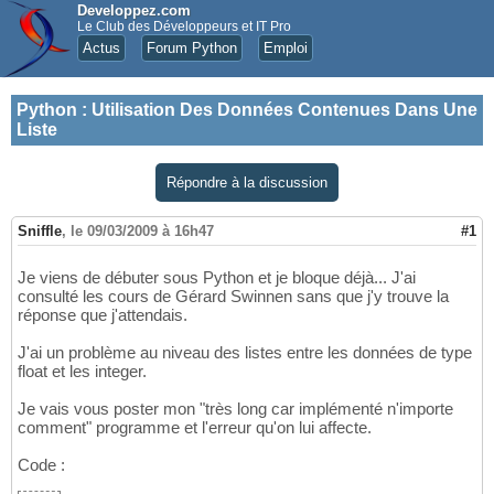
Developpez.com
Le Club des Développeurs et IT Pro
Actus
Forum Python
Emploi
Python
:
Utilisation Des Données Contenues Dans Une
Liste
Répondre à la discussion
Sniffle
,
le 09/03/2009 à 16h47
#1
Je viens de débuter sous Python et je bloque déjà... J'ai
consulté les cours de Gérard Swinnen sans que j'y trouve la
réponse que j'attendais.
J'ai un problème au niveau des listes entre les données de type
float et les integer.
Je vais vous poster mon "très long car implémenté n'importe
comment" programme et l'erreur qu'on lui affecte.
Code :