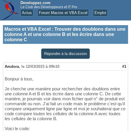
Developpez.com
Le Club des Développeurs et IT Pro
Actus
Forum Macros et VBA Excel
Emploi
Macros et VBA Excel
:
Trouver des doublons dans une
colonne A et une colonne B et les écrire dans une
colonne C
Répondre à la discussion
Amdora
,
le 12/03/2015 à 09h10
#1
Bonjour à tous,
Je cherche une manière pour rechercher des doublons entre
une colonne A et B et les écrire dans une colonne C. De cette
manière, je pourrais voir dans mon fichier quel n° de produit est
commandé ou non. J'ai fait un code mais le problème c'est qu'il
compare uniquement ligne par ligne et moi je souhaiterai que ce
code compare toutes les cellules de la colonne A avec toutes
les cellules de la colonne B.
Voici le code: