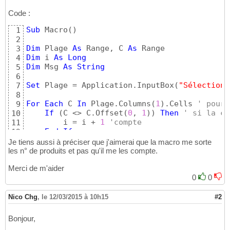
Code :
Sub
 Macro
(
)
1
2
Dim
 Plage 
As
 Range, C 
As
3
Dim
 i 
As
Long
4
Dim
 Msg 
As
String
5
6
Set
 Plage = Application.InputBox
(
"Sélectionn
7
8
For
Each
 C 
In
 Plage.Columns
(
1
)
.Cells 
' pour 
9
If
(
C <> C.Offset
(
0
, 
1
)
)
Then
' si la ce
10
        i = i + 
1
'compte
11
End
If
12
Next
13
Je tiens aussi à préciser que j'aimerai que la macro me sorte
14
les n° de produits et pas qu'il me les compte.
If
 i = 
0
Then
15
Merci de m'aider
    Msg = 
" Toutes les valeurs sont Ok par d
16
    Msg = 
"Il y a des valeurs différentes su
0
0
17
End
If
18
Z = MsgBox
(
Msg, vbInformation
)
' créer un me
19
Nico Chg
,
le 12/03/2015 à 10h15
#2
20
21
Bonjour,
End
Sub
22