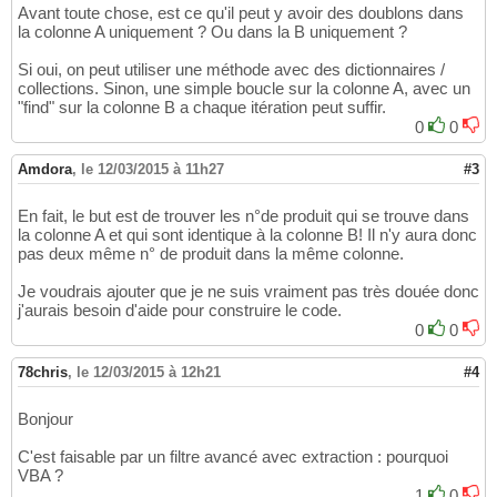
Avant toute chose, est ce qu'il peut y avoir des doublons dans
la colonne A uniquement ? Ou dans la B uniquement ?
Si oui, on peut utiliser une méthode avec des dictionnaires /
collections. Sinon, une simple boucle sur la colonne A, avec un
"find" sur la colonne B a chaque itération peut suffir.
0
0
Amdora
,
le 12/03/2015 à 11h27
#3
En fait, le but est de trouver les n°de produit qui se trouve dans
la colonne A et qui sont identique à la colonne B! Il n'y aura donc
pas deux même n° de produit dans la même colonne.
Je voudrais ajouter que je ne suis vraiment pas très douée donc
j'aurais besoin d'aide pour construire le code.
0
0
78chris
,
le 12/03/2015 à 12h21
#4
Bonjour
C'est faisable par un filtre avancé avec extraction : pourquoi
VBA ?
1
0