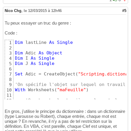
Nico Chg
,
le 12/03/2015 à 12h46
#5
Tu peux essayer un truc du genre :
Code :
Dim
 lastLine 
As
Single
1
2
Dim
 Adic 
As
Object
3
Dim
 I 
As
Single
4
Dim
 J 
As
Single
5
6
Set
 Adic = CreateObject
(
"Scripting.dictionar
7
8
'On spécifie l'objet sur lequel on travail :
9
With
 Worksheets
(
"maFeuille"
)
10
11
'On cherche la dernière valeur de la col
12
    lastLine = .Columns
(
1
)
.Find
(
"*"
, , , , x
13
14
En gros, j'utilise le principe du dictionnaire : dans un dictionnaire
'On remplit le dictionnaire
(type Larousse ou Robert), chaque entrée, chaque mot est
15
unique ? En revanche, il n'y a pas de tel restriction sur la
16
définition. En VBA, c'est pareille, chaque Clef est unique, et
For
Each
 c 
In
 Range
(
"A1"
, .Range
(
"A5"
)
.E
17