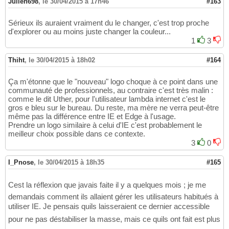
Julien698
,
le 30/04/2015 à 17h46
#163
Sérieux ils auraient vraiment du le changer, c'est trop proche
d'explorer ou au moins juste changer la couleur...
1
3
Thiht
,
le 30/04/2015 à 18h02
#164
Ça m'étonne que le "nouveau" logo choque à ce point dans une
communauté de professionnels, au contraire c'est très malin :
comme le dit Uther, pour l'utilisateur lambda internet c'est le
gros e bleu sur le bureau. Du reste, ma mère ne verra peut-être
même pas la différence entre IE et Edge à l'usage.
Prendre un logo similaire à celui d'IE c'est probablement le
meilleur choix possible dans ce contexte.
3
0
I_Pnose
,
le 30/04/2015 à 18h35
#165
Cest la réflexion que javais faite il y a quelques mois ; je me
demandais comment ils allaient gérer les utilisateurs habitués à
utiliser IE. Je pensais quils laisseraient ce dernier accessible
pour ne pas déstabiliser la masse, mais ce quils ont fait est plus