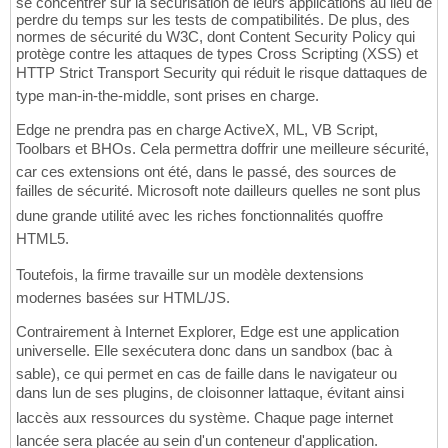
se concentrer sur la sécurisation de leurs applications au lieu de
perdre du temps sur les tests de compatibilités. De plus, des
normes de sécurité du W3C, dont Content Security Policy qui
protège contre les attaques de types Cross Scripting (XSS) et
HTTP Strict Transport Security qui réduit le risque dattaques de
type man-in-the-middle, sont prises en charge.
Edge ne prendra pas en charge ActiveX, ML, VB Script,
Toolbars et BHOs. Cela permettra doffrir une meilleure sécurité,
car ces extensions ont été, dans le passé, des sources de
failles de sécurité. Microsoft note dailleurs quelles ne sont plus
dune grande utilité avec les riches fonctionnalités quoffre
HTML5.
Toutefois, la firme travaille sur un modèle dextensions
modernes basées sur HTML/JS.
Contrairement à Internet Explorer, Edge est une application
universelle. Elle sexécutera donc dans un sandbox (bac à
sable), ce qui permet en cas de faille dans le navigateur ou
dans lun de ses plugins, de cloisonner lattaque, évitant ainsi
laccès aux ressources du système. Chaque page internet
lancée sera placée au sein d'un conteneur d'application.