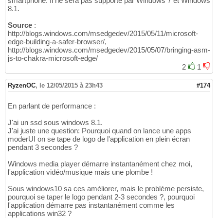
smartphone. Il ne sera pas supporté par Windows 7 et Windows
8.1.
Source
:
http://blogs.windows.com/msedgedev/2015/05/11/microsoft-
edge-building-a-safer-browser/,
http://blogs.windows.com/msedgedev/2015/05/07/bringing-asm-
js-to-chakra-microsoft-edge/
2
1
RyzenOC
,
le 12/05/2015 à 23h43
#174
En parlant de performance :
J'ai un ssd sous windows 8.1.
J'ai juste une question: Pourquoi quand on lance une apps
moderUI on se tape de logo de l'application en plein écran
pendant 3 secondes ?
Windows media player démarre instantanément chez moi,
l'application vidéo/musique mais une plombe !
Sous windows10 sa ces améliorer, mais le problème persiste,
pourquoi se taper le logo pendant 2-3 secondes ?, pourquoi
l'application démarre pas instantanément comme les
applications win32 ?