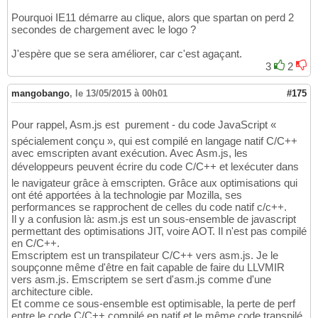
Pourquoi IE11 démarre au clique, alors que spartan on perd 2
secondes de chargement avec le logo ?
J'espère que se sera améliorer, car c'est agaçant.
3
2
mangobango
,
le 13/05/2015 à 00h01
#175
Pour rappel, Asm.js est  purement - du code JavaScript «
spécialement conçu », qui est compilé en langage natif C/C++
avec emscripten avant exécution. Avec Asm.js, les
développeurs peuvent écrire du code C/C++ et lexécuter dans
le navigateur grâce à emscripten. Grâce aux optimisations qui
ont été apportées à la technologie par Mozilla, ses
performances se rapprochent de celles du code natif c/c++.
Il y a confusion là: asm.js est un sous-ensemble de javascript
permettant des optimisations JIT, voire AOT. Il n'est pas compilé
en C/C++.
Emscriptem est un transpilateur C/C++ vers asm.js. Je le
soupçonne même d'être en fait capable de faire du LLVMIR
vers asm.js. Emscriptem se sert d'asm.js comme d'une
architecture cible.
Et comme ce sous-ensemble est optimisable, la perte de perf
entre le code C/C++ compilé en natif et le même code transpilé