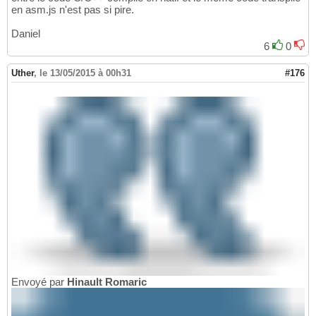
en asm.js n'est pas si pire.
Daniel
6
0
Uther
,
le 13/05/2015 à 00h31
#176
Envoyé par
Hinault Romaric