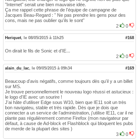
"Internet" serait une bien mauvaise idée.
Ça me rappel cette phrase de l'équipe de campagne de
Jacques Beau-Regard : " Ne pas prendre les gens pour des
cons, mais ne pas oublier qu'ils le sont"
2
0
Heriquet
,
le 08/05/2015 à 11h25
#168
On dirait le fils de Sonic et d'IE...
2
0
alain_du_lac
,
le 09/05/2015 à 09h34
#169
Beaucoup d'avis négatifs, comme toujours dès qu'il y a un billet
sur MS.
Je trouve personnellement le nouveau logo réussi et astucieux :
le logo d'IE avec un sourire !
J'ai hâte d'utiliser Edge sous W10, bien que IE11 soit un très
bon navigateu, stable et très rapide. Dès que je dois que
connecter a un service de l'administration, j'utilise IE11, car il ne
plante pas régulièrement comme Firefox (mon navigateur par
défaut, à cause de Ad-block et Flashblock qui bloquent les pubs
de merde de la plupart des sites )
3
0