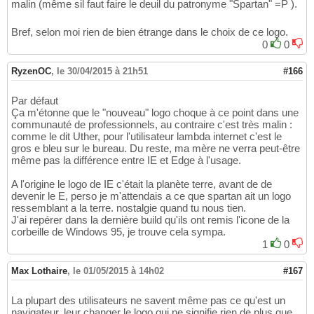
malin (même sil faut faire le deuil du patronyme "Spartan" =P ).
Bref, selon moi rien de bien étrange dans le choix de ce logo.
0
0
RyzenOC
,
le 30/04/2015 à 21h51
#166
Par défaut
Ça m'étonne que le "nouveau" logo choque à ce point dans une
communauté de professionnels, au contraire c'est très malin :
comme le dit Uther, pour l'utilisateur lambda internet c'est le
gros e bleu sur le bureau. Du reste, ma mère ne verra peut-être
même pas la différence entre IE et Edge à l'usage.
A l'origine le logo de IE c'était la planète terre, avant de de
devenir le E, perso je m'attendais a ce que spartan ait un logo
ressemblant a la terre. nostalgie quand tu nous tien.
J'ai repérer dans la dernière build qu'ils ont remis l'icone de la
corbeille de Windows 95, je trouve cela sympa.
1
0
Max Lothaire
,
le 01/05/2015 à 14h02
#167
La plupart des utilisateurs ne savent même pas ce qu'est un
navigateur, leur changer le logo qui ne signifie rien de plus que