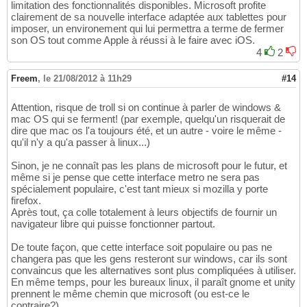
limitation des fonctionnalités disponibles. Microsoft profite
clairement de sa nouvelle interface adaptée aux tablettes pour
imposer, un environement qui lui permettra a terme de fermer
son OS tout comme Apple à réussi à le faire avec iOS.
4
2
Freem
,
le 21/08/2012 à 11h29
#14
Attention, risque de troll si on continue à parler de windows &
mac OS qui se ferment! (par exemple, quelqu'un risquerait de
dire que mac os l'a toujours été, et un autre - voire le même -
qu'il n'y a qu'a passer à linux...)
Sinon, je ne connaît pas les plans de microsoft pour le futur, et
même si je pense que cette interface metro ne sera pas
spécialement populaire, c'est tant mieux si mozilla y porte
firefox.
Après tout, ça colle totalement à leurs objectifs de fournir un
navigateur libre qui puisse fonctionner partout.
De toute façon, que cette interface soit populaire ou pas ne
changera pas que les gens resteront sur windows, car ils sont
convaincus que les alternatives sont plus compliquées à utiliser.
En même temps, pour les bureaux linux, il paraît gnome et unity
prennent le même chemin que microsoft (ou est-ce le
contraire?)...