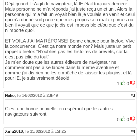
Déjà quand il s'agit de navigateur, là IE était toujours derrière.
Mais personne ne m'a répondu j'ai juste reçu un et un . Alors la
personne qui m'a fait un voyait bien là je voulais en venir et celui
qui m'a donné soit parce que mes propos son mal exprimés ou
bien il voyait que ce que je dis est impossible et/ou que c'est du
n'importe quoi.
ET VOILA J'AI MA RÉPONSE! Bonne chance pour firefox. Vive
la concurrence! C'est ça notre monde non? Mais juste un petit
rappel à firefox "N'oublies pas les histoires de brevets, car là
c'est pas jolie du tout"
Je m'en doute que les autres éditeurs de navigateur ne
commencent pas à se lancer dans la même aventure et
comme j'ai dis rien ne les empêche de laisser les plugins. et là
pour IE, je suis vraiment désolé
1
0
Neko
,
le 14/02/2012 à 23h49
#3
C'est une bonne nouvelle, en espérant que les autres
navigateurs suivront.
0
0
Xinu2010
,
le 15/02/2012 à 15h25
#4