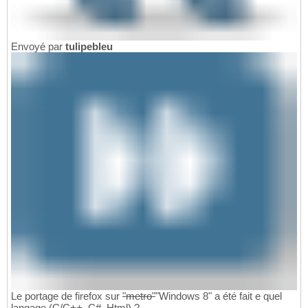
Envoyé par
tulipebleu
Le portage de firefox sur
"metro"
"Windows 8" a été fait e quel
langage (C/C++, C#, Html) ?