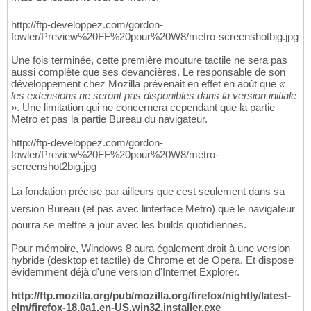
http://ftp-developpez.com/gordon-
fowler/Preview%20FF%20pour%20W8/metro-screenshotbig.jpg
Une fois terminée, cette première mouture tactile ne sera pas
aussi complète que ses devancières. Le responsable de son
développement chez Mozilla prévenait en effet en août que
«
les extensions ne seront pas disponibles dans la version initiale
». Une limitation qui ne concernera cependant que la partie
Metro et pas la partie Bureau du navigateur.
http://ftp-developpez.com/gordon-
fowler/Preview%20FF%20pour%20W8/metro-
screenshot2big.jpg
La fondation précise par ailleurs que cest seulement dans sa
version Bureau (et pas avec linterface Metro) que le navigateur
pourra se mettre à jour avec les builds quotidiennes.
Pour mémoire, Windows 8 aura également droit à une version
hybride (desktop et tactile) de Chrome et de Opera. Et dispose
évidemment déjà d'une version d'Internet Explorer.
http://ftp.mozilla.org/pub/mozilla.org/firefox/nightly/latest-
elm/firefox-18.0a1.en-US.win32.installer.exe