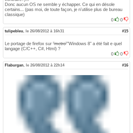
Donc aucun OS ne semble y échapper. Ce qui en désole
certains... (pas moi, de toute façon, je n'utilise plus de bureau
classique)
0
0
tulipebleu
,
le 26/08/2012 à 16h31
#15
Le portage de firefox sur
"metro"
"Windows 8" a été fait e quel
langage (C/C++, C#, Html) ?
0
0
Flaburgan
,
le 26/08/2012 à 22h14
#16