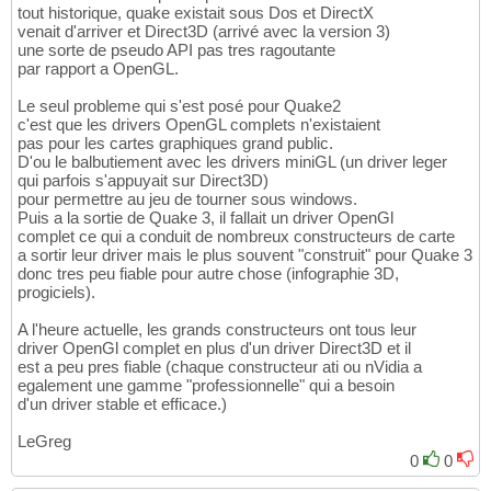
tout historique, quake existait sous Dos et DirectX
venait d'arriver et Direct3D (arrivé avec la version 3)
une sorte de pseudo API pas tres ragoutante
par rapport a OpenGL.
Le seul probleme qui s'est posé pour Quake2
c'est que les drivers OpenGL complets n'existaient
pas pour les cartes graphiques grand public.
D'ou le balbutiement avec les drivers miniGL (un driver leger
qui parfois s'appuyait sur Direct3D)
pour permettre au jeu de tourner sous windows.
Puis a la sortie de Quake 3, il fallait un driver OpenGl
complet ce qui a conduit de nombreux constructeurs de carte
a sortir leur driver mais le plus souvent "construit" pour Quake 3
donc tres peu fiable pour autre chose (infographie 3D,
progiciels).
A l'heure actuelle, les grands constructeurs ont tous leur
driver OpenGl complet en plus d'un driver Direct3D et il
est a peu pres fiable (chaque constructeur ati ou nVidia a
egalement une gamme "professionnelle" qui a besoin
d'un driver stable et efficace.)
LeGreg
0
0