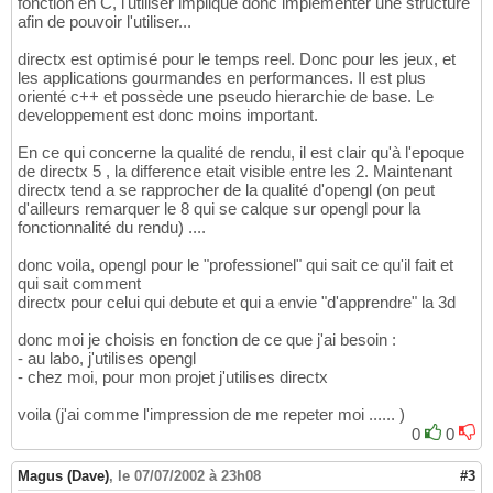
fonction en C, l'utiliser implique donc implementer une structure
afin de pouvoir l'utiliser...
directx est optimisé pour le temps reel. Donc pour les jeux, et
les applications gourmandes en performances. Il est plus
orienté c++ et possède une pseudo hierarchie de base. Le
developpement est donc moins important.
En ce qui concerne la qualité de rendu, il est clair qu'à l'epoque
de directx 5 , la difference etait visible entre les 2. Maintenant
directx tend a se rapprocher de la qualité d'opengl (on peut
d'ailleurs remarquer le 8 qui se calque sur opengl pour la
fonctionnalité du rendu) ....
donc voila, opengl pour le "professionel" qui sait ce qu'il fait et
qui sait comment
directx pour celui qui debute et qui a envie "d'apprendre" la 3d
donc moi je choisis en fonction de ce que j'ai besoin :
- au labo, j'utilises opengl
- chez moi, pour mon projet j'utilises directx
voila (j'ai comme l'impression de me repeter moi ...... )
0
0
Magus (Dave)
,
le 07/07/2002 à 23h08
#3