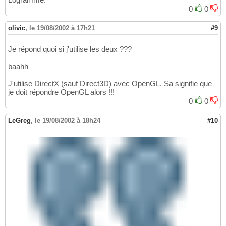
0
0
olivic
,
le 19/08/2002 à 17h21
#9
Je répond quoi si j'utilise les deux ???
baahh
J'utilise DirectX (sauf Direct3D) avec OpenGL. Sa signifie que
je doit répondre OpenGL alors !!!
0
0
LeGreg
,
le 19/08/2002 à 18h24
#10