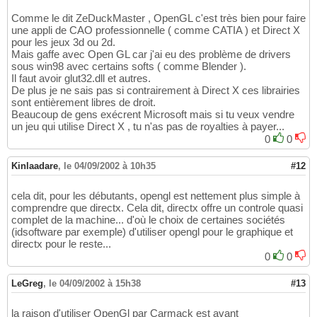
Comme le dit ZeDuckMaster , OpenGL c'est très bien pour faire
une appli de CAO professionnelle ( comme CATIA ) et Direct X
pour les jeux 3d ou 2d.
Mais gaffe avec Open GL car j'ai eu des problème de drivers
sous win98 avec certains softs ( comme Blender ).
Il faut avoir glut32.dll et autres.
De plus je ne sais pas si contrairement à Direct X ces librairies
sont entièrement libres de droit.
Beaucoup de gens exécrent Microsoft mais si tu veux vendre
un jeu qui utilise Direct X , tu n'as pas de royalties à payer...
0
0
Kinlaadare
,
le 04/09/2002 à 10h35
#12
cela dit, pour les débutants, opengl est nettement plus simple à
comprendre que directx. Cela dit, directx offre un controle quasi
complet de la machine... d'où le choix de certaines sociétés
(idsoftware par exemple) d'utiliser opengl pour le graphique et
directx pour le reste...
0
0
LeGreg
,
le 04/09/2002 à 15h38
#13
la raison d'utiliser OpenGl par Carmack est avant