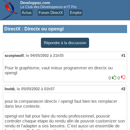
Developpez.com
Le Club des Développeurs et IT Pro
Actus
Forum DirectX
Emploi
DirectX
:
Directx ou opengl
Répondre à la discussion
scorpiwolf
,
le 04/05/2002 à 21h55
#1
Pour le graphisme, vaut mieux programmer en directx ou
opengl
0
0
Invité
,
le 05/05/2002 à 01h57
#2
pour la comparaison directx / opengl faut bien les remplacer
dans leur contexte.
opengl est fait pour faire du rendu professionnel, pouvoir
controler chaque etape du rendu afin de pouvoir customizer son
rendu et l'adapter a ses besoins. C'est aussi un ensemble de