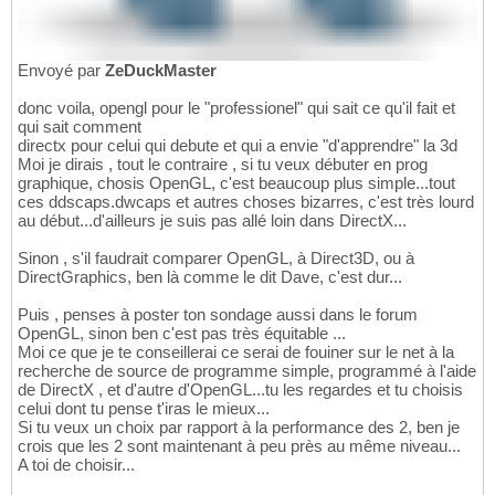
Envoyé par
ZeDuckMaster
donc voila, opengl pour le "professionel" qui sait ce qu'il fait et
qui sait comment
directx pour celui qui debute et qui a envie "d'apprendre" la 3d
Moi je dirais , tout le contraire , si tu veux débuter en prog
graphique, chosis OpenGL, c'est beaucoup plus simple...tout
ces ddscaps.dwcaps et autres choses bizarres, c'est très lourd
au début...d'ailleurs je suis pas allé loin dans DirectX...
Sinon , s'il faudrait comparer OpenGL, à Direct3D, ou à
DirectGraphics, ben là comme le dit Dave, c'est dur...
Puis , penses à poster ton sondage aussi dans le forum
OpenGL, sinon ben c'est pas très équitable ...
Moi ce que je te conseillerai ce serai de fouiner sur le net à la
recherche de source de programme simple, programmé à l'aide
de DirectX , et d'autre d'OpenGL...tu les regardes et tu choisis
celui dont tu pense t'iras le mieux...
Si tu veux un choix par rapport à la performance des 2, ben je
crois que les 2 sont maintenant à peu près au même niveau...
A toi de choisir...