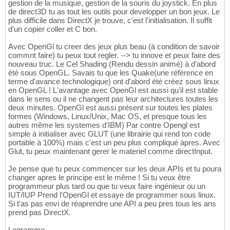
gestion de la musique, gestion de la souris du joystick. En plus
de direct3D tu as tout les outils pour developper un bon jeux. Le
plus difficile dans DirectX je trouve, c'est l'initialisation. Il suffit
d'un copier coller et C bon.
Avec OpenGl tu creer des jeux plus beau (à condition de savoir
commnt faire) tu peux tout regler. --> tu innove et peux faire des
nouveau truc. Le Cel Shading (Rendu dessin animé) à d'abord
été sous OpenGL. Savais tu que les Quake(une référence en
terme d'avance technologique) ont d'abord été créez sous linux
en OpenGL ! L'avantage avec OpenGl est aussi qu'il est stable
dans le sens ou il ne changent pas leur architectures toutes les
deux minutes. OpenGl est aussi présent sur toutes les plates
formes (Windows, Linux/Unix, Mac OS, et presque tous les
autres même les systemes d'IBM) Par contre Opengl est
simple à initialiser avec GLUT (une librairie qui rend ton code
portable à 100%) mais c'est un peu plus compliqué àpres. Avec
Glut, tu peux maintenant gerer le materiel comme directInput.
Je pense que tu peux commencer sur les deux APIs et tu poura
changer apres le principe est le même ! Si tu veux être
programmeur plus tard ou que tu veux faire ingénieur ou un
IUT/IUP Prend l'OpenGl et essaye de programmer sous linux.
Si t'as pas envi de réaprendre une API a peu pres tous les ans
prend pas DirectX.
Logramme.