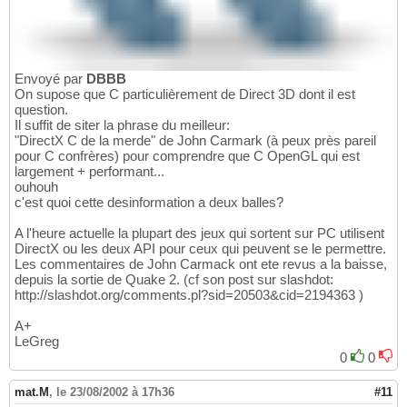
Envoyé par
DBBB
On supose que C particulièrement de Direct 3D dont il est
question.
Il suffit de siter la phrase du meilleur:
"DirectX C de la merde" de John Carmark (à peux près pareil
pour C confrères) pour comprendre que C OpenGL qui est
largement + performant...
ouhouh
c'est quoi cette desinformation a deux balles?
A l'heure actuelle la plupart des jeux qui sortent sur PC utilisent
DirectX ou les deux API pour ceux qui peuvent se le permettre.
Les commentaires de John Carmack ont ete revus a la baisse,
depuis la sortie de Quake 2. (cf son post sur slashdot:
http://slashdot.org/comments.pl?sid=20503&cid=2194363 )
A+
LeGreg
0
0
mat.M
,
le 23/08/2002 à 17h36
#11