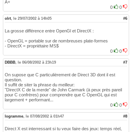
A+
0
0
olrt
,
le 29/07/2002 à 14h05
#6
La grosse différence entre OpenGl et DirectX :
- OpenGL = portable sur de nombreuses plate-formes
- DirectX = propriétaire MS$
0
0
DBBB
,
le 06/08/2002 à 23h19
#7
On supose que C particulièrement de Direct 3D dont il est
question.
Il suffit de siter la phrase du meilleur:
"DirectX C de la merde" de John Carmark (à peux près pareil
pour C confrères) pour comprendre que C OpenGL qui est
largement + performant...
0
0
logramme
,
le 07/08/2002 à 01h47
#8
Direct X est interressant si tu veux faire des jeux: temps réel,