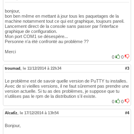
bonjour,
bon ben même en mettant à jour tous les paquetages de la
machine notamment tout ce qui est graphique, toujours pareil.
Lancement direct de la console sans passer par l'interface
graphique de configuration.
Mon port COM1 se désespère...
Personne n'a été confronté au problème ??
Merci
0
0
troumad
,
le 11/12/2014 à 22h34
#3
Le problème est de savoir quelle version de PuTTY tu installes.
Avec de si vieilles versions, il ne faut sûrement pas prendre une
version actuelle. Si tu as des problèmes, je suppose que tu
n'utilises pas le rpm de la distribution s'il existe.
0
0
Alcatîz
,
le 17/12/2014 à 13h54
#4
Bonjour,