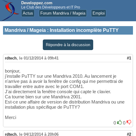
Developpez.com
Le Club des Développeurs et IT Pro
Actus
Forum Mandriva / Mageia
Emploi
Mandriva / Mageia
:
Installation incomplète PuTTY
Répondre à la discussion
rdtech
,
le 01/12/2014 à 09h41
#1
bonjour,
j'installe PuTTY sur une Mandriva 2010. Au lancement je
n'arrive pas à avoir la fenêtre de config qui me permettrai de
travailler entre autre avec le port COM1.
J'ai directement la fenêtre console qui capte le clavier.
Ca tourne bien sur une Mandriva 2001.
Est-ce une affaire de version de distribution Mandriva ou une
installation plus spécifique de PuTTY?
Merci
0
0
rdtech
,
le 04/12/2014 à 20h06
#2