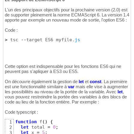
L'un des principaux objectifs pour la prochaine version (2.0) est
de supporter pleinement la norme ECMAScript 6. La version 1.4
apporte par exemple un nouveau mode de sortie, l'option ES6 :
Code :
>
 tsc 
--
target ES6 myfile.
js
Cette option est indispensable pour les fonctions ES6 qui ne
peuvent pas s'apliquer à ES3 ou ES5.
On découvre également la gestion de
let
et
const
. La première
est une fonctionnalité similaire à
var
mais elle vise à augmenter
les possibilités au niveau de la portée de la variable. Avec
let
,
vous pouvez restreindre la portée des variables à des blocs de
code au lieu de la fonction entière. Par exemple :
Code typescript :
function
 f
(
)
{
1
let
 total 
=
0
;
2
let
 x 
=
5
;
3