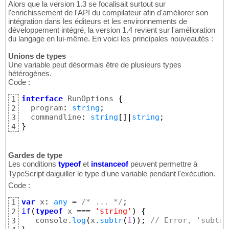
Alors que la version 1.3 se focalisait surtout sur
l'enrichissement de l'API du compilateur afin d'améliorer son
intégration dans les éditeurs et les environnements de
développement intégré, la version 1.4 revient sur l'amélioration
du langage en lui-même. En voici les principales nouveautés :
Unions de types
Une variable peut désormais être de plusieurs types
hétérogènes.
Code :
interface
 RunOptions 
{
1
  program
:
string
;
2
  commandline
:
string
[
]
|
string
;
3
}
4
Gardes de type
Les conditions
typeof
et
instanceof
peuvent permettre à
TypeScript daiguiller le type d'une variable pendant l'exécution.
Code :
var
 x
:
any
=
/* ... */
;
1
if
(
typeof
 x 
===
'string'
)
{
2
   console.
log
(
x.
subtr
(
1
)
)
;
// Error, 'subtr'
3