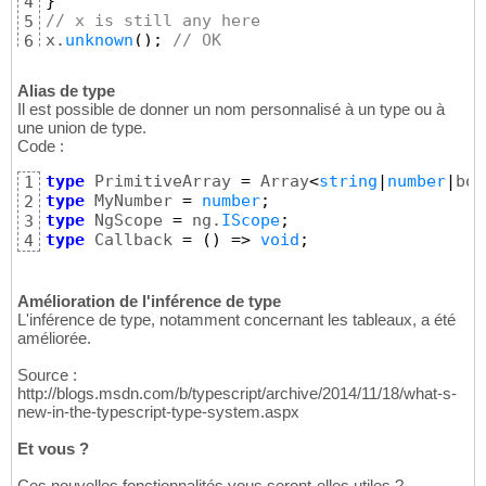
}
4
// x is still any here
5
x.
unknown
(
)
;
// OK
6
Alias de type
Il est possible de donner un nom personnalisé à un type ou à
une union de type.
Code :
type
 PrimitiveArray 
=
 Array
<
string
|
number
|
boo
1
type
 MyNumber 
=
number
;
2
type
 NgScope 
=
 ng.
IScope
;
3
type
 Callback 
=
(
)
=>
void
;
4
Amélioration de l'inférence de type
L'inférence de type, notamment concernant les tableaux, a été
améliorée.
Source :
http://blogs.msdn.com/b/typescript/archive/2014/11/18/what-s-
new-in-the-typescript-type-system.aspx
Et vous ?
Ces nouvelles fonctionnalités vous seront-elles utiles ?