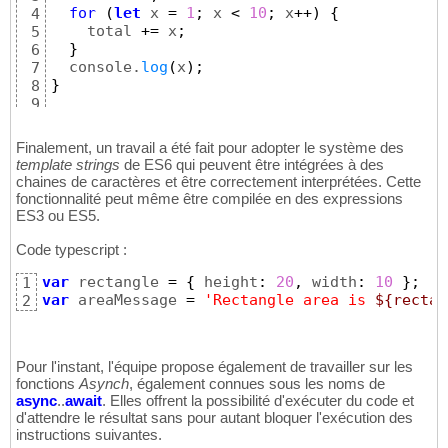
for
(
let
 x 
=
1
;
 x 
<
10
;
 x
++
)
{
4
    total 
+=
 x
;
5
}
6
  console.
log
(
x
)
;
7
}
8
9
f
(
)
;
// outputs 5
10
Finalement, un travail a été fait pour adopter le système des
template strings
de ES6 qui peuvent être intégrées à des
chaines de caractères et être correctement interprétées. Cette
fonctionnalité peut même être compilée en des expressions
ES3 ou ES5.
Code typescript :
var
 rectangle 
=
{
 height
:
20
,
 width
:
10
}
;
1
var
 areaMessage 
=
'Rectangle area is 
${rectan
2
Pour l'instant, l'équipe propose également de travailler sur les
fonctions
Asynch
, également connues sous les noms de
async
..
await
. Elles offrent la possibilité d'exécuter du code et
d'attendre le résultat sans pour autant bloquer l'exécution des
instructions suivantes.