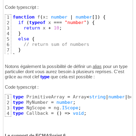
Code typescript :
function
 f
(
x
:
number
|
number
[
]
)
{
1
if
(
typeof
 x 
===
"number"
)
{
2
return
 x 
+
10
;
3
}
4
else
{
5
// return sum of numbers
6
}
7
}
8
Notons également la possibilité de définir un
alias
pour un type
particulier dont vous aurez besoin à plusieurs reprises. C'est
grâce au mot clef
type
que cela est possible :
Code typescript :
type
 PrimitiveArray 
=
 Array
<
string
|
number
|
boo
1
type
 MyNumber 
=
number
;
2
type
 NgScope 
=
 ng.
IScope
;
3
type
 Callback 
=
(
)
=>
void
;
4
Le support de ECMAScript 6