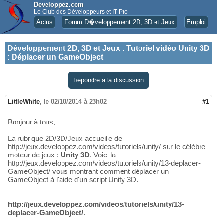
Developpez.com
Le Club des Développeurs et IT Pro
Actus
Forum D�veloppement 2D, 3D et Jeux
Emploi
Développement 2D, 3D et Jeux
:
Tutoriel vidéo Unity 3D
: Déplacer un GameObject
Répondre à la discussion
LittleWhite
,
le 02/10/2014 à 23h02
#1
Bonjour à tous,
La rubrique 2D/3D/Jeux accueille de
http://jeux.developpez.com/videos/tutoriels/unity/ sur le célèbre
moteur de jeux :
Unity 3D
. Voici la
http://jeux.developpez.com/videos/tutoriels/unity/13-deplacer-
GameObject/ vous montrant comment déplacer un
GameObject à l'aide d'un script Unity 3D.
http://jeux.developpez.com/videos/tutoriels/unity/13-
deplacer-GameObject/
.